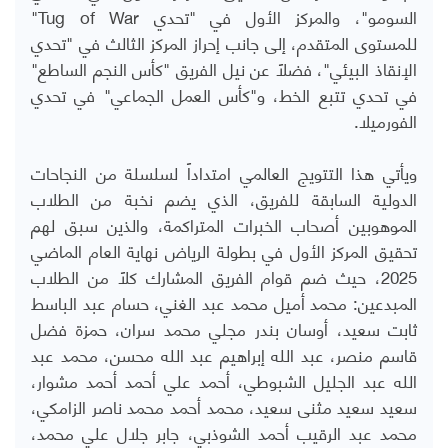
السومو"، والمركز الأول في "تحدي
Tug of War
"
للمستوى المتقدم، إلى جانب إحراز المركز الثالث في "تحدي
الإنقاذ البيئي"، فضلاً عن نيل الفريق "كأس النجم الساطع"
في تحدي تتبع الخط، و"كأس العمل الجماعي" في تحدي
الفورميلا.
ويأتي هذا التتويج العالمي امتداداً لسلسلة من النجاحات
الدولية السابقة للفريق، الذي يضم نخبة من الطلاب
الموهوبين أصحاب الخبرات المتراكمة، والذين سبق لهم
تحقيق المركز الأول في بطولة الرياض نهاية العام الماضي
2025، حيث ضم قوام الفريق المشارك كلاً من الطلاب
المبدعين: محمد أميل محمد عبد الغني، حسام عبد الباسط
ثابت سعيد، أوسان بندر مجلي محمد سران، حمزة فضل
قاسم منصر، عبد الله إبراهيم عبد الله محسن، محمد عبد
الله عبد الجليل الشبوطي، أحمد علي أحمد أحمد مشوار،
سعيد سعيد مثنى سعيد، محمد أحمد محمد ناصر الزامكي،
محمد عبد الرقيب أحمد الشوذبي، جابر جلال علي محمد،