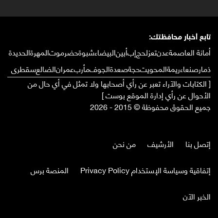
تابع أخبار محافظتك:
أمانة العاصمة
عدن
تعز
لحج
إب
أبين
البيضاء
شبوة
حضرموت
المهرة
الحديدة
ذمار
صنعاء
ريمة
المحويت
حجة
صعدة
الجوف
مأرب
عمران
الضالع
سقطرى
[ الكتابات والآراء تعبر عن رأي أصحابها ولا تمثل في أي حال من
الأحوال عن رأي إدارة الموقع بوست ]
جميع الحقوق محفوظة © 2015 - 2026
إتصل بنا
الأرشيف
من نحن
إتفاقية وسياسة الإستخدام Privacy Policy
المنصة برس
الخبر الآن