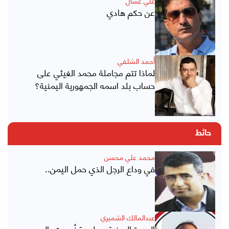
علي عشال
عن حكم هادي
أحمد الشلفي
لماذا تتم مجاملة محمد الغيثي على
حساب بلد اسمه الجمهورية اليمنية؟
حائط
محمد علي محسن
في وداع الرجل الذي حمل اليمن..
عبدالمالك الشميري
الوحدة اليمنية.. ملحمة نُسجت بالدم