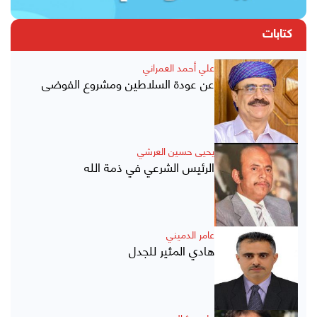
كتابات
علي أحمد العمراني
عن عودة السلاطين ومشروع الفوضى
يحيى حسين العرشي
الرئيس الشرعي في ذمة الله
عامر الدميني
هادي المثير للجدل