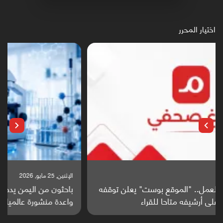
اختيار المحرر
الإثنين, 25 مايو, 2026
باحثون من اليمن يدخلون سباق أبحاث ألزهايمر بدراسة
واعدة منشورة عالميا (ترجمة)