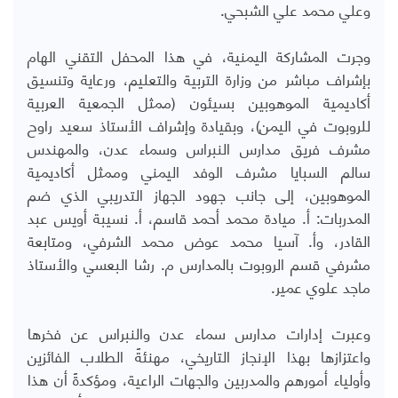
وعلي محمد علي الشبحي.
وجرت المشاركة اليمنية، في هذا المحفل التقني الهام
بإشراف مباشر من وزارة التربية والتعليم، ورعاية وتنسيق
أكاديمية الموهوبين بسيئون (ممثل الجمعية العربية
للروبوت في اليمن)، وبقيادة وإشراف الأستاذ سعيد راوح
مشرف فريق مدارس النبراس وسماء عدن، والمهندس
سالم السبايا مشرف الوفد اليمني وممثل أكاديمية
الموهوبين، إلى جانب جهود الجهاز التدريبي الذي ضم
المدربات: أ. ميادة محمد أحمد قاسم، أ. نسيبة أويس عبد
القادر، وأ. آسيا محمد عوض محمد الشرفي، ومتابعة
مشرفي قسم الروبوت بالمدارس م. رشا البعسي والأستاذ
ماجد علوي عمير.
وعبرت إدارات مدارس سماء عدن والنبراس عن فخرها
واعتزازها بهذا الإنجاز التاريخي، مهنئةً الطلاب الفائزين
وأولياء أمورهم والمدربين والجهات الراعية، ومؤكدةً أن هذا