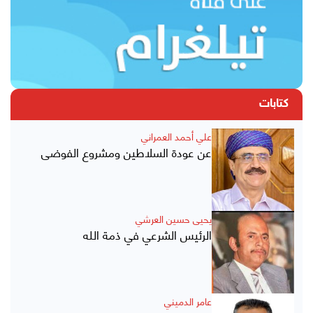
كتابات
علي أحمد العمراني
عن عودة السلاطين ومشروع الفوضى
يحيى حسين العرشي
الرئيس الشرعي في ذمة الله
عامر الدميني