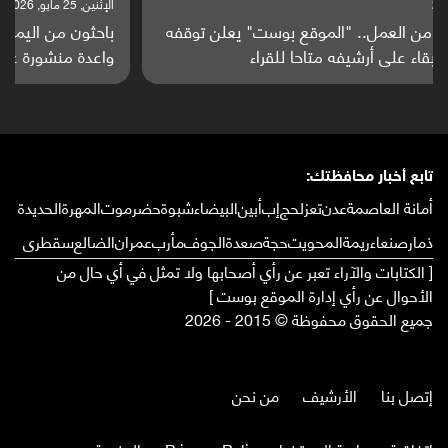
الإثنين, 25 مايو, 2026
باحثون من اليمن يدخلون سباق أبحاث ألزهايمر بدراسة
واعدة منشورة عالميا (ترجمة)
تابع أخبار محافظتك:
أمانة العاصمة
عدن
تعز
لحج
إب
أبين
البيضاء
شبوة
حضرموت
المهرة
الحديدة
ذمار
صنعاء
ريمة
المحويت
حجة
صعدة
الجوف
مأرب
عمران
الضالع
سقطرى
[ الكتابات والآراء تعبر عن رأي أصحابها ولا تمثل في أي حال من
الأحوال عن رأي إدارة الموقع بوست ]
جميع الحقوق محفوظة © 2015 - 2026
إتصل بنا
الأرشيف
من نحن