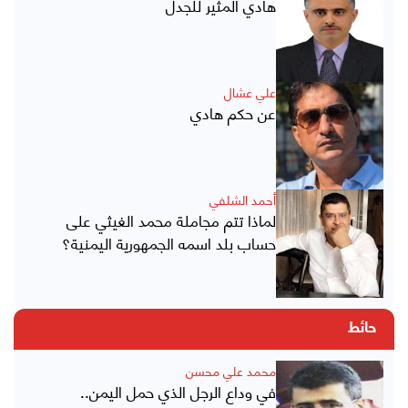
هادي المثير للجدل
علي عشال
عن حكم هادي
أحمد الشلفي
لماذا تتم مجاملة محمد الغيثي على
حساب بلد اسمه الجمهورية اليمنية؟
حائط
محمد علي محسن
في وداع الرجل الذي حمل اليمن..