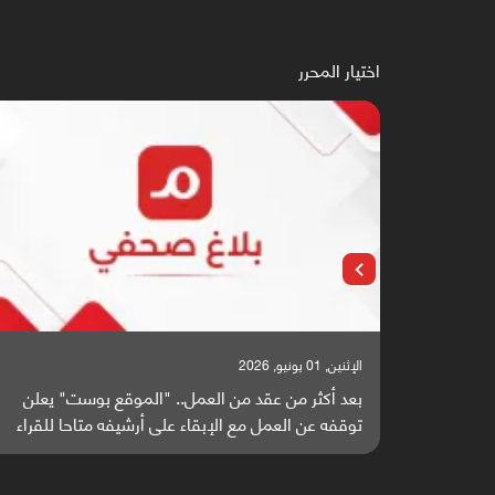
اختيار المحرر
الإثنين, 25 مايو, 2026
" يعلن
باحثون من اليمن يدخلون سباق أبحاث ألزهايمر بدراسة
ا للقراء
واعدة منشورة عالميا (ترجمة)