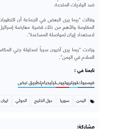
ضد الولايات المتحدة.
وقالت "ربما يرى البعض في الجماعة أن التطورات 
المقاومة والأهم من ذلك قضية معارضة إسرائيل 
لاستعداد إيران لمواصلة المساعدة".
وزادت "ربما يرى آخرون سبباً لمحاولة جني الم
السلام في اليمن".
تابعنا في :
فيسبوك
تويتر
يوتيوب
تيليجرام
تطبيق نبض
اليمن
سوريا
دول الخليج
الحوثي
ايران
مشاركة: