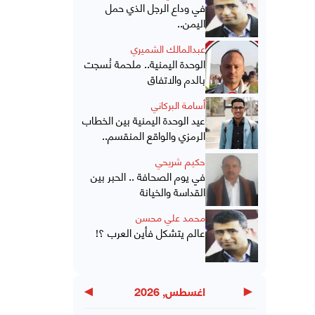
في وداع الرجل الذي حمل
اليمن..
عبدالمالك الشميري
الوحدة اليمنية.. ملحمة نُسجت
بالدم والاتفاق
أسامة البركاني
عيد الوحدة اليمنية بين الخطاب
الرمزي والواقع المنقسم..
حكيم شريحي
في يوم الصحافة .. الحبر بين
القداسة والخيانة
محمد علي محسن
عالم يتشكل فأين العرب ؟!
▶
◀
اغسطس, 2026