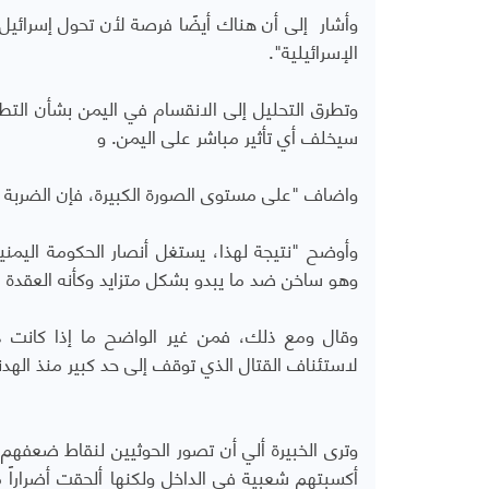
وأشار إلى أن هناك أيضًا فرصة لأن تحول إسرائيل
الإسرائيلية".
وتطرق التحليل إلى الانقسام في اليمن بشأن الت
سيخلف أي تأثير مباشر على اليمن. و
واضاف "على مستوى الصورة الكبيرة، فإن الضربة الت
وأوضح "نتيجة لهذا، يستغل أنصار الحكومة اليمني
وهو ساخن ضد ما يبدو بشكل متزايد وكأنه العقدة ال
وقال ومع ذلك، فمن غير الواضح ما إذا كانت 
لاستئناف القتال الذي توقف إلى حد كبير منذ الهدنة 
وترى الخبيرة ألي أن تصور الحوثيين لنقاط ضعفهم 
أكسبتهم شعبية في الداخل ولكنها ألحقت أضراراً 