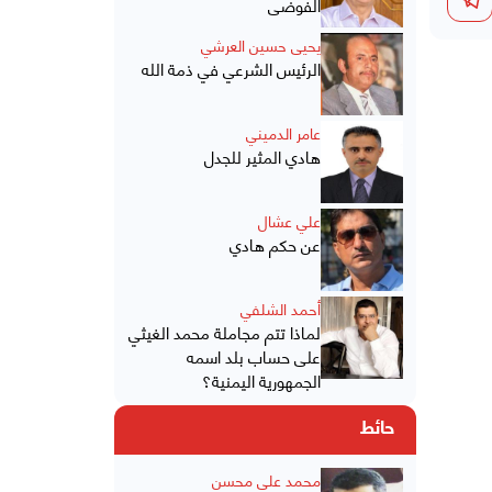
الفوضى
يحيى حسين العرشي
الرئيس الشرعي في ذمة الله
عامر الدميني
هادي المثير للجدل
علي عشال
عن حكم هادي
أحمد الشلفي
لماذا تتم مجاملة محمد الغيثي
على حساب بلد اسمه
الجمهورية اليمنية؟
حائط
محمد علي محسن