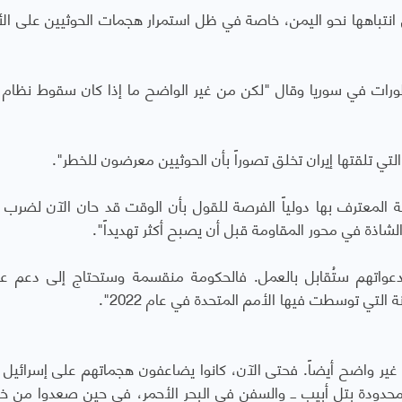
 انتباهها نحو اليمن، خاصة في ظل استمرار هجمات الحوثيين على ال
طورات في سوريا وقال "لكن من غير الواضح ما إذا كان سقوط نظام 
ي تلقتها إيران تخلق تصوراً بأن الحوثيين معرضون للخطر".
ة المعترف بها دولياً الفرصة للقول بأن الوقت قد حان الآن لضرب ا
شاذة في محور المقاومة قبل أن يصبح أكثر تهديداً".
دعواتهم ستُقابل بالعمل. فالحكومة منقسمة وستحتاج إلى دعم 
التي توسطت فيها الأمم المتحدة في عام 2022".
غير واضح أيضاً. فحتى الآن، كانوا يضاعفون هجماتهم على إسرائيل ــ
محدودة بتل أبيب ــ والسفن في البحر الأحمر، في حين صعدوا من خ