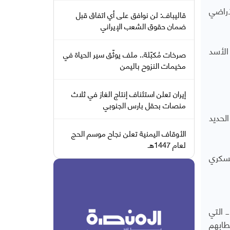
أراضي
قاليباف: لن نوافق على أي اتفاق قبل
ضمان حقوق الشعب الإيراني
الأسد
صرخات مُكبّلة.. ملف يوثّق سير الحياة في
مخيمات النزوح باليمن
إيران تعلن استئناف إنتاج الغاز في ثلاث
منصات بحقل بارس الجنوبي
لحديد
الأوقاف اليمنية تعلن نجاح موسم الحج
لعام 1447هـ
عسكري
 التي
طابهم