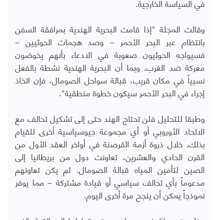
في السياسة الخارجية.
وقالت المجلة "إذا قامت البحرية الهندية بمرافقة السفن
بانتظام عبر البحر الأحمر – وصد هجمات الحوثيين –
فسيواجه الحوثيون صعوبة في الادعاء بأنهم يخوضون
معركة ضد الغرب. وبما أن البحرية الهندية نشطة بالفعل
نسبياً في مكان قريب، قبالة سواحل الصومال، فإن اتخاذ
إجراء في البحر الأحمر سيكون خطوة منطقية".
وطبقا للتحليل فلن تحتاج الهند حتى إلى تشكيل تحالف مع
الاتحاد الأوروبي أو أي مجموعة جيوسياسية أخرى للقيام
بذلك. خلال ذروة أزمة القرصنة في أواخر العقد الأول من
القرن الحادي والعشرين، تعاونت دول من بريطانيا إلى
الصين لتأمين المياه قبالة الصومال. لم يكن تعاونهم
مدعوماً بأي تحالف سياسي أو قيادة مشتركة – مما يوفر
نموذجاً يمكن أن ينجح مرة أخرى اليوم.
وخلصت مجلة فورين بوليسي في تحليلها إلى القول "في