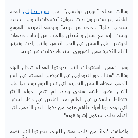
وقالت مجلة "فورين بوليسي"، في
تقرير تحليلي
أعدته
الباحثة إليزابيث براون تحت عنوان: "تكتيكات الحوثي الجديدة
تستدعي حلولاً جديدة غير غربية" وترجمه للعربية "الموقع
بوست" إنه مع فشل واشنطن والغرب من إيقاف هجمات
الحوثيين على السفن في البحر الأحمر، والتي زادت وتيرتها
الأيام الأخيرة فمن الضروري استدعاء دخلات غير غربية.
ومن ضمن المقترحات التي طرحتها المجلة تدخل الهند
وقالت "هناك دور لنيودلهي في الفوضى المميتة في البحر
الأحمر. معظم السفن التجارية التي تبحر اليوم يوجد بها على
الأقل عضو طاقم هندي واحد. لم تتبع الدولة الأكثر
اكتظاظاً بالسكان في العالم بعد الفلبين في حظر السفن
التي يوجد بها أفراد طاقم هنود من دخول البحر الأحمر، لكن
القيام بذلك سيكون إشارة قوية".
وأضافت "بدلاً من ذلك، يمكن للهند، ببحريتها التي تضم