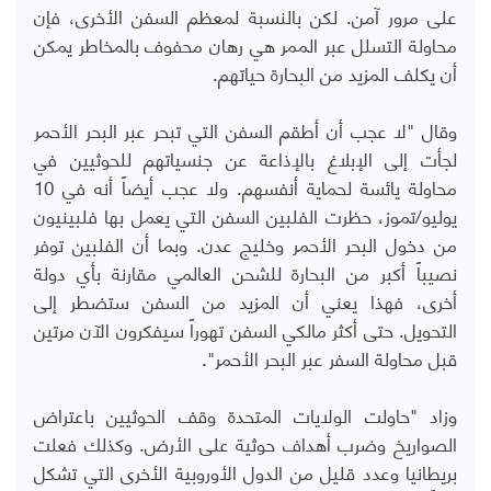
على مرور آمن. لكن بالنسبة لمعظم السفن الأخرى، فإن
محاولة التسلل عبر الممر هي رهان محفوف بالمخاطر يمكن
أن يكلف المزيد من البحارة حياتهم.
وقال "لا عجب أن أطقم السفن التي تبحر عبر البحر الأحمر
لجأت إلى الإبلاغ بالإذاعة عن جنسياتهم للحوثيين في
محاولة يائسة لحماية أنفسهم. ولا عجب أيضاً أنه في 10
يوليو/تموز، حظرت الفلبين السفن التي يعمل بها فلبينيون
من دخول البحر الأحمر وخليج عدن. وبما أن الفلبين توفر
نصيباً أكبر من البحارة للشحن العالمي مقارنة بأي دولة
أخرى، فهذا يعني أن المزيد من السفن ستضطر إلى
التحويل. حتى أكثر مالكي السفن تهوراً سيفكرون الآن مرتين
قبل محاولة السفر عبر البحر الأحمر".
وزاد "حاولت الولايات المتحدة وقف الحوثيين باعتراض
الصواريخ وضرب أهداف حوثية على الأرض. وكذلك فعلت
بريطانيا وعدد قليل من الدول الأوروبية الأخرى التي تشكل