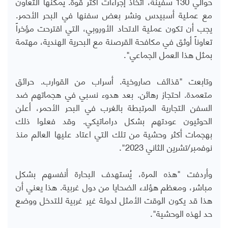
حوالي 130 سفينة، اتخاذ إجراءات أكثر قوة. يمكنها التعاون
مع عملية أسبيدس ونشر بعض سفنها في البحر الأحمر.
يجب أن تكون عملية الاتحاد الأوروبي، التي اقترحت مؤخراً
تعاوناً أوثق في مكافحة القرصنة مع البحرية الهندية، مهتمة
بمثل هذا العمل الجماعي".
وتابعت "قذائف صاروخية. أسراب من القوارب. حرائق
متعمدة. احتجاز رهائن. بعد هدوء نسبي في هجماتهم ضد
السفن التجارية المرتبطة بالغرب في البحر الأحمر، أعلن
الحوثيون عودتهم بشكل دراماتيكي. وقد فعلوا ذلك
بهجمات أكثر وحشية من تلك التي اعتاد عليها العالم منذ
نوفمبر/تشرين الثاني 2023".
وأردفت "هذه المرة، يُستهدف البحارة أنفسهم بشكل
مباشر، ومعظم هؤلاء الضحايا من دول غربية. هذا يعني أن
هذا قد يكون الوقت الأمثل لدولة غير غربية للتدخل ووضع
حد لهذه الوحشية".