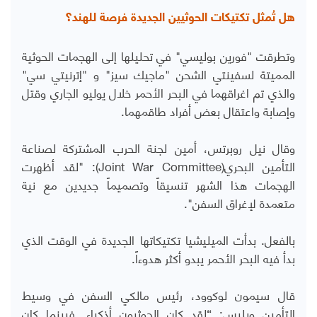
هل تُمثل تكتيكات الحوثيين الجديدة فرصة للهند؟
وتطرقت "فورين بوليسي" في تحليلها إلى الهجمات الحوثية
المميتة لسفينتي الشحن "ماجيك سيز" و "إترنيتي سي"
والذي تم اغراقهما في البحر الأحمر خلال يوليو الجاري وقتل
وإصابة واعتقال بعض أفراد طاقمهما.
وقال نيل روبرتس، أمين لجنة الحرب المشتركة لصناعة
التأمين البحري(
Joint War Committee
): "لقد أظهرت
الهجمات هذا الشهر تنسيقاً وتصميماً جديدين مع نية
متعمدة لإغراق السفن".
بالفعل. بدأت الميليشيا تكتيكاتها الجديدة في الوقت الذي
بدأ فيه البحر الأحمر يبدو أكثر هدوءاً.
قال سيمون لوكوود، رئيس مالكي السفن في وسيط
التأمين ويليس: “لقد كان الحوثيون أذكياء. فبينما كان