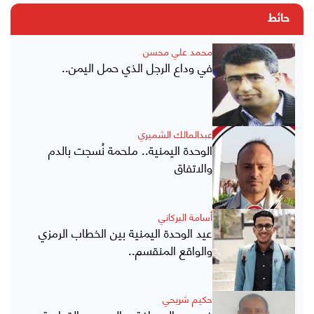
حائط
محمد علي محسن
في وداع الرجل الذي حمل اليمن..
عبدالمالك الشميري
الوحدة اليمنية.. ملحمة نُسجت بالدم
والاتفاق
أسامة البركاني
عيد الوحدة اليمنية بين الخطاب الرمزي
والواقع المنقسم..
حكيم شريحي
في يوم الصحافة .. الحبر بين القداسة