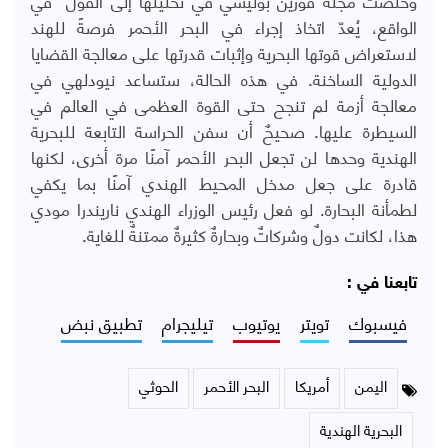
الواقع، يُعدّ اتخاذ إجراء في البحر الأحمر فرصةً للهند
لاستعراض قوتها البحرية وإثبات قدرتها على معالجة القضايا
الدولية الساخنة. في هذه الحالة، ستساعد نيودلهي في
معالجة أزمة لم تنجح حتى القوة العظمى في العالم في
السيطرة عليها. صحيحٌ أن سفن الحراسة التابعة للبحرية
الهندية وحدها لن تجعل البحر الأحمر آمنًا مرة أخرى، لكنها
قادرة على جعل مدخل المحيط الهندي آمنًا بما يكفي
لطمأنة البحارة. لو فعل رئيس الوزراء الهندي ناريندرا مودي
هذا، لكانت دولٌ وشركاتٌ وبحارةٌ كثيرةٌ ممتنةٌ للغاية.
تابعنا في :
فيسبوك
تويتر
يوتيوب
تيليجرام
تطبيق نبض
اليمن
أمريكا
البحر الأحمر
الحوثي
البحرية الهندية