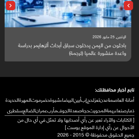
الإثنين, 25 مايو, 2026
باحثون من اليمن يدخلون سباق أبحاث ألزهايمر بدراسة
واعدة منشورة عالميا (ترجمة)
تابع أخبار محافظتك:
أمانة العاصمة
عدن
تعز
لحج
إب
أبين
البيضاء
شبوة
حضرموت
المهرة
الحديدة
ذمار
صنعاء
ريمة
المحويت
حجة
صعدة
الجوف
مأرب
عمران
الضالع
سقطرى
[ الكتابات والآراء تعبر عن رأي أصحابها ولا تمثل في أي حال من
الأحوال عن رأي إدارة الموقع بوست ]
جميع الحقوق محفوظة © 2015 - 2026