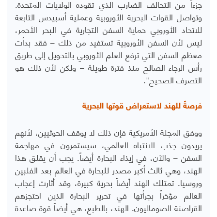
جزءاً من التحالف الضارب الذي تقوده الولايات المتحدة.
وتواصل القوات البحرية الأوروبية وعملية أسبيدس التابعة
للاتحاد الأوروبي حماية السفن التجارية في البحر الأحمر،
ليس لأن السفن الأوروبية تستفيد من ذلك – فقد بدأت
معظم السفن التي ترفع العلم الأوروبي بالتحويل إلى طريق
رأس الرجاء الصالح منذ فترة طويلة – ولكن لأن ذلك هو
التصرف الصحيح".
فرصةً للهند لاستعراض قوتها البحرية
ووفق المجلة الأمريكية فإن ذلك لا يوقف الحوثيين، لأنهم
يريدون جذب الانتباه العالمي، سيستمرون في مهاجمة
السفن – والآن، في إيذاء البحارة أيضاً. يجب أن يقلق هذا
الهند، وهي ثالث أكبر مصدر للبحارة في العالم بعد الفلبين
وروسيا. تمتلك الهند أيضاً بحرية كبيرة، وقد أثارت إعجاب
العالم مؤخراً بجرأتها في تحرير البحارة الذين احتجزهم
القراصنة الصوماليون. الهند، بالطبع، هي أيضاً قوة صاعدة