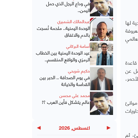
في وداع الرجل الذي حمل
اليمن..
كرية خارجية لها
عبدالمالك الشميري
الوحدة اليمنية.. ملحمة نُسجت
عروفة
بالدم والاتفاق
عالمي
أسامة البركاني
عيد الوحدة اليمنية بين الخطاب
الرمزي والواقع المنقسم..
قاعدة
 يقل عن
حكيم شريحي
في يوم الصحافة .. الحبر بين
أحمر،
القداسة والخيانة
محمد علي محسن
موانئ
عالم يتشكل فأين العرب ؟!
اويات
▶
◀
اغسطس, 2026
ئ، ثم