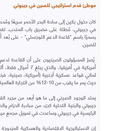
موطئ قدم استراتيجي للصين في جيبوتي
في جيبوتي، مُطلة على مضيق باب المندب. تقع م
رسميًا باسم "قاعدة الدعم اللوجستي" - على بُعد أ
للصين.
يُصرّ المسؤولون الصينيون على أن القاعدة تدعم
أمريكية في أفريقيا، 
ثماني قواعد عسكرية أجنبية (أمريكية، صينية، فرن
حيث يمر ما يقرب من 10-12% من التجارة العالمية سنويًا.
يمتد الوجود الصيني إلى ما هو أبعد من مجرد الق
جيبوتي والبنية التحتية كجزء من مبادرة الحزام والط
الرئيسية في جيبوتي وساعدت في تمويل مجمع ميناء
إن الاستراتيجية الاقتصادية والعسكرية المزدوجة