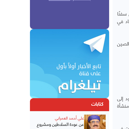
لبحرية في أواخر 2023، مستهدفين سفنًا
اد في
الصين
د إلى
 الاستراتيجي. ووُصفت اتفاقية عام 2020 لإنشاء منشأة
كتابات
علي أحمد العمراني
عن عودة السلاطين ومشروع
ن عُرضت في