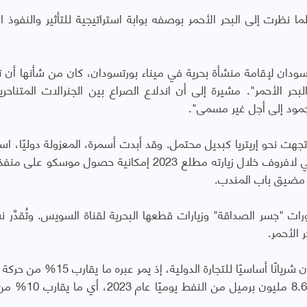
نظرت إلى البحر الأحمر بوصفه بوابة استراتيجية للتأثير والنفوذ ال
ا اتفاقًا مع السودان لإقامة منشأة بحرية في ميناء بورتسودان، كان من شأنها أن 
 الأحمر". مشيرة إلى أن اندلاع الصراع بين الجنرالات المتناحر
ت نحو إريتريا كبديل محتمل. وقد أبدت أسمرة، المعزولة دوليًا، استع
للتعاون مع روسيا، حيث ناقش وزير الخارجية سيرغي لافروف خلال زيارته مطلع 2023 إمكانية حصول موس
 مضيق باب المندب.
ووفق التقرير فإن البحر الأحمر وقناة السويس يمثلان شريانًا أساسيًا للتجارة الدولية، 
العالمية. كما يشهد مضيق باب المندب مرور نحو 8.6 مليون 