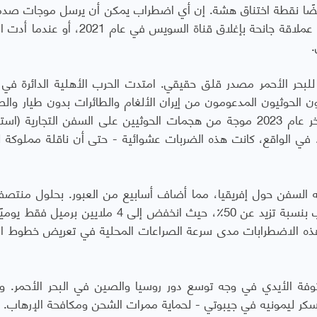
ه أيضًا نقطة اختناق هشة. إن أي اضطراب يمكن أن يرسل موجات صدم
الأسواق العالمية - كما حدث عندما قامت سفينة عملاقة جانحة بإغلاق قناة السويس في ع
.
للبحر الأحمر مصدر قلق حقيقي. امتدت الحرب الأهلية الدائرة في 
 الحوثيون المدعومون من إيران الألغام والطائرات بدون طيار والص
لتهديد السفن بالقرب من باب المندب. شهد أواخر عام 2023 موجة من هجمات الحوثيين على السفن التجاري
). في الواقع، كانت هذه الضربات عشوائية - حتى أن ناقلة مملوكة ل
 السفن حول إفريقيا، مما أضاف أسابيع من العبور. بحلول منتص
2024، انخفض نقل النفط عبر مضيق باب المندب بنسبة تزيد عن 50٪، حيث انخفض إلى 4 ملايين 
 هذه الاضطرابات مدى سرعة الصراعات المحلية في تعريض خطوط ال
توفة الأيدي في وجه توسع دور روسيا والصين في البحر الأحمر. و
سكر ليمونيه في جيبوتي - لحماية ممرات الشحن ومكافحة الإرهاب. 