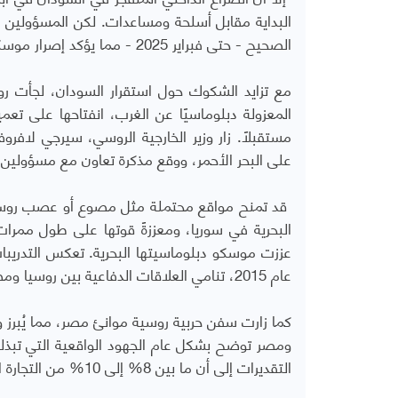
البداية مقابل أسلحة ومساعدات. لكن المسؤولين الر
الصحيح - حتى فبراير 2025 - مما يؤكد إصرار موسكو على المضي قدمًا رغم الاضطرابات في السودان.
مع تزايد الشكوك حول استقرار السودان، لجأت روسيا 
المعزولة دبلوماسيًا عن الغرب، انفتاحها على تع
على البحر الأحمر، ووقع مذكرة تعاون مع مسؤولين إ
قد تمنح مواقع محتملة مثل مصوع أو عصب روسيا ر
البحرية في سوريا، ومعززةً قوتها على طول ممرا
عززت موسكو دبلوماسيتها البحرية. تعكس التدريبا
عام 2015، تنامي العلاقات الدفاعية بين روسيا ومصر.
كما زارت سفن حربية روسية موانئ مصر، مما يُبرز وجو
ومصر توضح بشكل عام الجهود الواقعية التي تبذلها 
التقديرات إلى أن ما بين 8% إلى 10% من التجارة الخارجية الروسية تنتقل عبر قناة السويس والبحر الأحمر).