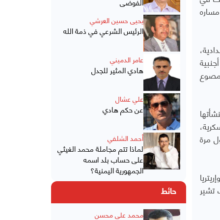
الفوضى
مساره
يحيى حسين العرشي
الرئيس الشرعي في ذمة الله
ادية،
عامر الدميني
جنبية
هادي المثير للجدل
إلى ميناء مصوع
علي عشال
عن حكم هادي
شأتها
كرية،
ل مرة
أحمد الشلفي
لماذا تتم مجاملة محمد الغيثي
على حساب بلد اسمه
الجمهورية اليمنية؟
ريتريا
 تشير
حائط
محمد علي محسن