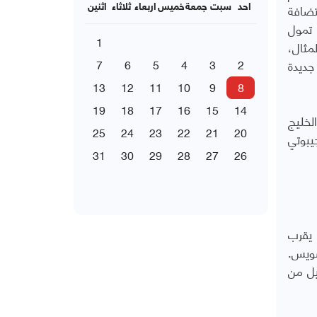
ليه، وهو مشروع تجاري في البداية، بهدوء في عام 2017 لاستضافة
احد
سبت
جمعة
خميس
اربعاء
ثلاثاء
اثنين
 تمول
1
مثال،
جديدة
2
3
4
5
6
7
13
12
11
10
9
8
19
18
17
16
15
14
لخليج
25
24
23
22
21
20
يبوتي
31
30
29
28
27
26
ا يقرب
سويس.
، عبر ما يُقدر بنحو 8.6 مليون برميل من