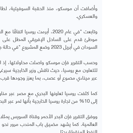
وأضافت أن موسكو، منذ الحقبة السوفيتية، لطالما 
والعسكري.
وتابعت "في عام 2020، أبرمت روسي
موطئ قدم على الساحل الإفريقي المطل على البحر
السودان في أبريل 2023 وضع المشروع "في حالة جمود إلى أجل غير مسمى".
وحسب التقرير فإن موسكو واصلت محاولاتها، إذ اتجه
عبر ميناءي مصوع أو عصب، بما يعزز وجودها قرب
إلى 10% من تجارة روسيا الخارجية بأنها تمر عبر البحر الأحمر.
النفط المنقولة بحرًا.