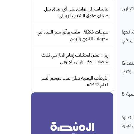
تجاري
قاليباف: لن نوافق على أي اتفاق قبل
ضمان حقوق الشعب الإيراني
تمنحها
صرخات مُكبّلة.. ملف يوثّق سير الحياة في
مخيمات النزوح باليمن
ين في
إيران تعلن استئناف إنتاج الغاز في ثلاث
منصات بحقل بارس الجنوبي
دادًا
كو على منفذ بحري
الأوقاف اليمنية تعلن نجاح موسم الحج
لعام 1447هـ
كما كثفت روسيا تعاونها البحري مع مصر عبر مناورات "جسر الصداقة" وزيارات قطعها البحرية لقناة السويس. وتُقدَّر نسبة 8
إذ يمر عبره ما يقارب 15% من حركة التجارة
برميل من النفط يوميًا عام 2023، أي ما يقارب 10% من تجارة