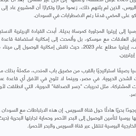
وس، الذين لم يثنهم ذلك، زعموا مرارًا وتكرارًا أن المشروع عاد إلى 
إلى إريتريا المجاورة كمرساة بديلة. أبدت القيادة الإريترية الاستبد
ميق العلاقات مع موسكو، بل وألمحت إلى إمكانية استضافة قاعدة أ
مستقبلًا. زار وزير الخارجية الروسي، سيرجي لافروف، إريتريا مطلع عام 2023، حيث ناقش إمكانية الوصول 
ريتريين.
صيفًا استراتيجيًا بالقرب من مضيق باب المندب، مكملةً بذلك من
ت الشحن الحيوية. في مصر، وبينما لا تلوح في الأفق أي قاعدة عس
ت المشتركة، مثل تدريبات "جسر الصداقة" الدورية، التي انطلقت لأو
دًا بحريًا هادئًا حول قناة السويس. إن هذه الارتباطات مع السودان وإ
روسيا لتأمين الوصول إلى البحر الأحمر وحماية تجارتها البحرية (حيث