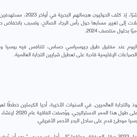
وأكد أن الاضطرابات في اليمن شكلت تهديدًا مباشرًا، إذ كثف الحوثيون هجماتهم ا
قلات إلى تغيير مسارها حول رأس الرجاء الصالح، وتسبب بانخفاض ح
ف اليوم عند مفترق طرق جيوسياسي حساس، تتنافس فيه روسيا و
لصراعات الإقليمية قادرة على تعطيل شرايين التجارة العالمية.
ذ والتجارة العالميين. في السنوات الأخيرة، أحيا الكرملين خططًا تعو
الحقبة السوفيتية لإنشاء موانئ في المياه الدافئة على طول هذا الممر
 روسيا موطئ قدم على ساحل البحر الأحمر الأفريقي.
إلا أن الصراع الداخلي المتفجر في السودان في أبريل 2023 عرقل الصفقة، وعلقها "إلى أجل غير مسمى" بعد أ