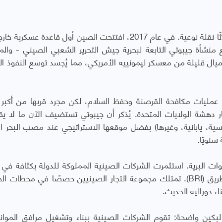
كان دخول بكين إلى ساحة البحر الأحمر سريعًا ومُحدثًا نقلة نوعية. في عام 2017، افتتحت الصين أول قاعدة عس
نشأة جيبوتي التابعة لبحرية جيش التحرير الشعبي الصيني - والم
ميال قليلة من معسكر ليمونييه الأمريكي، مما يُجسد توسع النفوذ ال
 عمليات مكافحة القرصنة وحفظ السلام، لكن مجرد قربها من أكبر 
والذي يبلغ 7 أميال فقط، أثار دهشة الولايات المتحدة. يُذكر أن جيبوتي تستضيف الآن ما لا
سية، يابانية، وغيرها) بفضل موقعها الاستراتيجي عند مصب البحر ال
وات البرية. استثمرت الشركات الصينية المملوكة للدولة بكثافة في 
ريق (
BRI
). تمتلك مجموعة التجار الصينيين حصصًا في محطات الح
 دوراليه الحديث.
 لبكين واضحة: تقوم الشركات الصينية ببناء وتشغيل مرافق الموان