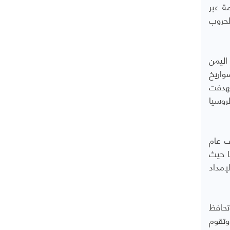
ة عبر
ام 2021، أو عندما أدت الحروب
اليمن
واريخ
ة (استهدفت
روسيا
ف عام
برميل فقط يوميًا حيث
إمداد
تحافظ
وتقوم