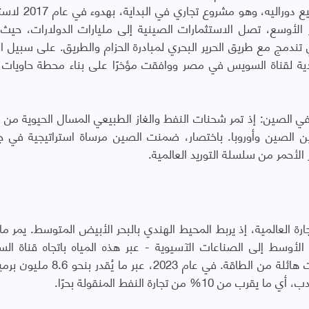
تحصل البحرية الصينية على حق الوصول. (تم توسيع دورا
 الأوسع، تصل الاستثمارات الصينية إلى مليارات الدولارات، حيث
تندمج مع طريق الحرير البحري لمبادرة الحزام والطريق. على سبيل ال
دية لقناة السويس في مصر ووافقت مؤخرًا على بناء محطة حاويات 
في الصين: إذ تمر شحنات النفط والغاز الطبيعي المسال الحيوية من ا
ين الصين وأوروبا. باختصار، ضمنت الصين مرساة استراتيجية في ج
الأحمر من سلسلة التوريد العالمية.
تجارة العالمية، إذ يربط المحيط الهندي بالبحر الأبيض المتوسط. يمر م
ق الأوسط إلى الصناعات الآسيوية - عبر هذه المياه باتجاه قناة ال
وبالمثل، يشهد مضيق باب المندب الضيق تدفقات هائلة من الطاقة. في عام 2023
من تجارة النفط المنقولة بحرًا.