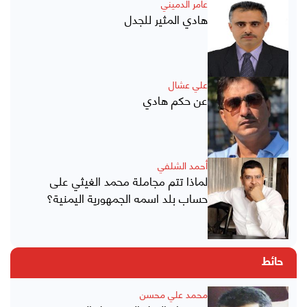
عامر الدميني
هادي المثير للجدل
علي عشال
عن حكم هادي
أحمد الشلفي
لماذا تتم مجاملة محمد الغيثي على
حساب بلد اسمه الجمهورية اليمنية؟
حائط
محمد علي محسن