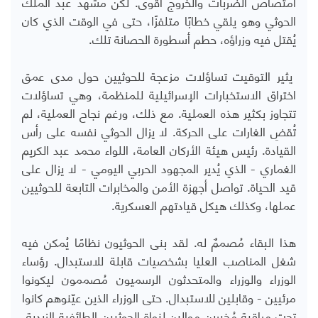
امتصاص الضربات والخروج أقوى. لكن مشهد عبد الملك
الحوثي وهو يلقي خطابًا متلفزًا، حتى في الوقت الذي كان
يُقتل فيه وزراؤه، حطم أسطورة الحصانة تلك.
يثير التوقيت تساؤلات مزعجة للحوثيين حول مدى عمق
اختراق الاستخبارات الإسرائيلية للمنظمة، وهي تساؤلات
تتجاوز بكثير هذه العملية. مع ذلك، ورغم نجاح العملية، لم
تُقضِ الغارات على الحركة. لا يزال الحوثي نفسه على رأس
القيادة. رئيس هيئة الأركان العامة، اللواء محمد عبد الكريم
الغماري - الذي يُدير المجهود الحربي اليومي - لا يزال على
قيد الحياة. تواصل أجهزة الأمن والمخابرات التابعة للحوثيين
عملها، وكذلك هيكل قيادتهم العسكرية.
هذا البقاء مُصممٌ له. لقد بنى الحوثيون نظامًا يُمكن فيه
شغل المناصب العليا بشخصيات قابلة للاستبدال. رؤساء
الوزراء والوزراء والمتحدثون الرسميون مُصممون ليكونوا
مرئيين - وقابلين للاستبدال. حتى الوزراء الذين عيّنوهم كانوا
تحت مراقبة مُخبرين موالين لنواة الحوثيين الطائفية الزيدية،