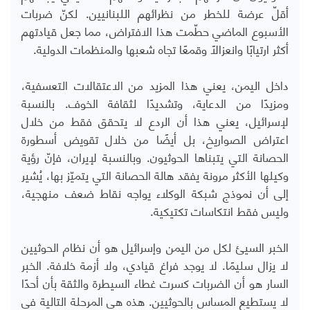
أقلّ عرضة للخطر من نظرائهم اللبنانيين. لكنّ ضربات
الأسبوع الماضي حطّمت هذا الافتراض، مما جعل قيادتهم
أكثر ارتيابًا وانعزالًا وقمعًا تجاه شعبها والمنظمات الدولية.
داخل اليمن، يعني هذا المزيد من الاعتقالات التعسفية،
ومزيدًا من الدعاية، وتشديدًا لثقافة الخوف. بالنسبة
لإسرائيل، يعني هذا أن الردع لا يتحقق فقط من خلال
اعتراض الصواريخ، بل أيضًا من خلال تقويض أسطورة
الحصانة التي يتبناها الحوثيون. وبالنسبة لإيران، فإنّ رؤية
وكيلها الأكثر مرونة يفقد هالة الحصانة التي يتميّز بها، يُشير
إلى أن نموذج شبكة الوكلاء يواجه نقاط ضعف منهجية،
وليس فقط انتكاسات تكتيكية.
الخبر السيئ لكل من اليمن وإسرائيل هو أن نظام الحوثيين
لا يزال سليمًا. لا يوجد فراغ قيادي، ولا أزمة خلافة. الخبر
السار هو أن الضربات كسرت غطاء السيطرة والثقة بأن أحدًا
لا يستطيع المساس بالحوثيين. هذه هي المرحلة التالية في