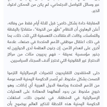
عبر وسائل التواصل الاجتماعي، لم يكن من الممكن احتواء
الخبر.
المفارقة حادة بشكل خاص: قبل ثلاثة أيام فقط من وفاته،
أعلن الرهاوي أن النظام "طُهّر من الخونة"، متفاخرًا باليقظة
والتماسك. وكانت الاعتقالات التعسفية التي تلت ذلك، بما
في ذلك اعتقال موظفي الأمم المتحدة في صنعاء، علامة
أخرى على انعدام الأمن. إن جنون العظمة لدى الحوثيين له
جذور مؤسسية عميقة - فهم يديرون مئات من مراكز
الاحتجاز غير القانونية التي تحتجز آلاف السجناء السياسيين.
حتى المنتقدون التقليديون للضربات الإسرائيلية التزموا
الصمت بشكل ملحوظ. لم تُصدر الحكومة اليمنية المدعومة
من الأمم المتحدة وجامعة الدول العربية أي إدانات، وهو
خروج ملحوظ عن ردود أفعالهما المعتادة على العمليات
الإسرائيلية في المنطقة. في غضون ذلك، استغلت
الحكومة اليمنية هذه اللحظة لتذكير العالم بوضوح بأن