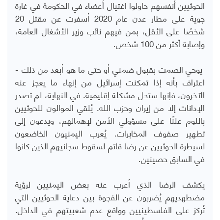
الحوثيين أنفسهم حاولوا اغتيال أعضاء في الحكومة في غارة
جوية على مطار عدن عام 2020 أسفرت عن مقتل 20
شخصًا على الأقل، بمن فيهم نائب وزير الأشغال العامة،
وإصابة أكثر من 100 شخص.
يوحي الصمت بقبول ضمني أو حتى ما هو أبعد من ذلك -
اعتراف بأنه إذا تمكنت إسرائيل من إنهاء ما يعجز عنه
الآخرون، فإنها ستحل مشكلة إقليمية. في النهاية، لم تصدر
الإدانات إلا من إيران وحزب الله. يُلقي الموالون للحوثيين
باللوم علنًا على مسؤولي الأمن لإهمالهم، ويدعون إلى
تطهير صفوف المخابرات. يُعرب اليمنيون الخاضعون
لسيطرة الحوثيين عن رضا قاتم لسقوط سجانيهم الذين كانوا
في السابق حصينين.
يكشف الرضا الذي أعرب عنه بعض اليمنيين لرؤية
مضطهديهم يُضربون عن الفجوة بين دعاية الحوثيين التي
تُركز على الفلسطينيين وواقع عدم شعبيتهم في الداخل.