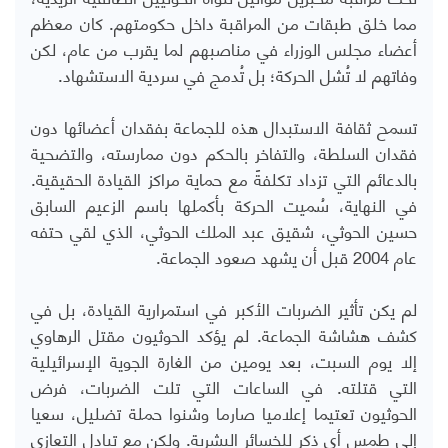
مما خلق طبقات من المراقبة داخل حكومتهم. كان معظم
أعضاء مجلس الوزراء في مناصبهم لما يقرب من عام، لكن
وفاتهم لا تُشل الحركة؛ بل تُدمج في سردية الاستشهاد.
تسمح ثقافة الاستبدال هذه للجماعة بفقدان أعضائها دون
فقدان السلطة، والتفاخر بالحكم دون ممارسته، والتضحية
بالدعائم التي تزداد تكلفةً مع حماية مراكز القيادة الحقيقية.
في النهاية، سُميت الحركة بأكملها باسم الزعيم السابق
حسين الحوثي، شقيق عبد الملك الحوثي، الذي لقي حتفه
عام 2004 قبل أن يشهد صعود الجماعة.
لم يكن تأثير الضربات الأكبر في استمرارية القيادة، بل في
كشف هشاشة الجماعة. لم يؤكد الحوثيون مقتل الرهاوي
إلا يوم السبت، بعد يومين من الغارة الجوية الإسرائيلية
التي قتلته. في الساعات التي تلت الضربات، فرض
الحوثيون تعتيما إعلاميا صارما وشنوا حملة تضليل، سعيا
إلى طمس أي ذكر للخسائر البشرية. ولكن مع تبادل التعازي