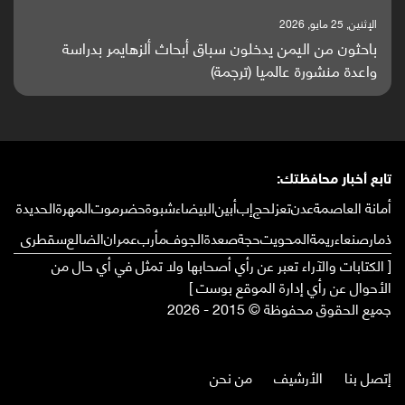
الإثنين, 25 مايو, 2026
باحثون من اليمن يدخلون سباق أبحاث ألزهايمر بدراسة
واعدة منشورة عالميا (ترجمة)
تابع أخبار محافظتك:
أمانة العاصمة
عدن
تعز
لحج
إب
أبين
البيضاء
شبوة
حضرموت
المهرة
الحديدة
ذمار
صنعاء
ريمة
المحويت
حجة
صعدة
الجوف
مأرب
عمران
الضالع
سقطرى
[ الكتابات والآراء تعبر عن رأي أصحابها ولا تمثل في أي حال من
الأحوال عن رأي إدارة الموقع بوست ]
جميع الحقوق محفوظة © 2015 - 2026
إتصل بنا
الأرشيف
من نحن