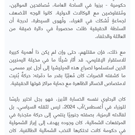
حكومية - برزوا في الساحة العامة، مُصافحين الموالين،
ومُتفاوضين مع الوكالات الدولية. كانوا الوجه الأضعف
لجماعةٍ تُشكك في الغرباء، وتُهوى السيطرة، لدرجة أن
السلطة الحقيقية ظلت محصورةً في دائرة ضيقة من
العائلة والحلفاء.
مع ذلك، فإن مقتلهم، حتى وإن لم يكن ذا أهمية كبيرة
للاستقرار الإقليمي، قد أثار شيئًا ما في مخيلة اليمنيين
الذين استسلموا لصراع هذه الميليشيا إلى أجل غير مسمى.
ما كشفته الضربات كان مُعبّرًا بقدر ما دمّرته: حركةٌ بُنيت
لامتصاص الخسائر الظاهرة مع حماية مراكز قوتها الحقيقية.
كان الرحاوي نفسه الخسارة الأبرز، فهو رجل اختير رئيسًا
للوزراء في أغسطس/آب 2024، ليس لثقله السياسي، بل
لفائدته الرمزية. بصفته جنوبيًا ينتمي إلى حركة متجذرة في
المرتفعات الشمالية، كان وجوده يهدف إلى إبراز الشمولية
في حكومة كانت تحتكرها النخب الشمالية الطائفية. كان