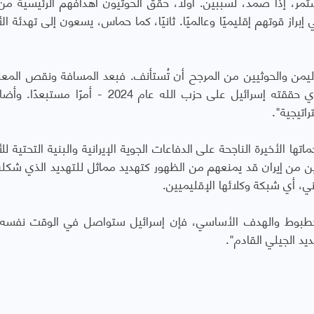
، إذا صمد، لسببين. أولًا، حقق الحوثيون أهدافهم الرئيسية من
براز قوتهم إقليميًا وعالميًا. ثانيًا، كما حماس، يسعون إلى تهدئة ال
ليمن والحوثيين من المرجح أن تُستأنف. فبعد المسافة ونقص المع
الاستخبارية يجعلان تحقيق نصر حاسم - مثل الذي حققته إسرائيل على حزب الله عام 2024 - أم
اتيجية".
تها الأخيرة الناجحة على الدفاعات الجوية الإيرانية والبنية التحتية ل
ين من إيران قد يمنعهم من الظهور كتهديد مماثل للتهديد الذي شكل
اني، أي شبكة وكلائها الإقليميين.
خطبوط والهدف الأساسي، فإن إسرائيل ستواصل في الوقت نفسه
د الجيلي القادم".