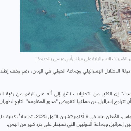
ر الضربات الاسرائيلية على ميناء رأس عيسى بالحديدة ]
لة الاحتلال الإسرائيلي وجماعة الحوثي في اليمن، رغم وقف إطلاق 
ت" إن الكثير من التحليلات تشير إلى أنه على الرغم من رغبة الح
ن تتراجع إسرائيل عن حملتها لتقويض "محور المقاومة" التابع لطهران.
وأضاف "لاتفاق وقف إطلاق النار بين إسرائيل وحماس، المُعلن عنه في 9 أكتوبر/تشرين الأول 
ين إسرائيل وجماعة الحوثيين التي تسيطر على جزء كبير من اليمن.