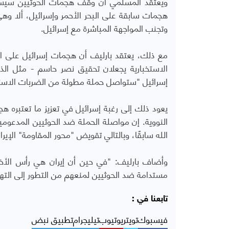
ويعتقد المسلمي أن وقف هجمات الحوثيين سيستمر
هجمات سابقة على البحر الأحمر وإسرائيل، ألا وهي إ
وتجنب المواجهة المباشرة مع إسرائيل.
مع ذلك، يعتقد بارليف أن هجمات إسرائيل على ا
إسرائيل "ستواصل حملة مطولة من الضربات الاستر
يعود ذلك إلى رغبة إسرائيل في تعزيز ما تعتبره هجما
النووية. إن مواصلة الحملة ضد الحوثيين المدعوم
الله سابقًا، وبالتالي تقويض "محور المقاومة" الإير
وأضاف بارليف: "في حين أن إيران هي رأس الأ
مستدامة ضد الحوثيين لمنعهم من التطور إلى التهدي
تابعنا في :
فيسبوك
تويتر
يوتيوب
تيليجرام
تطبيق نبض