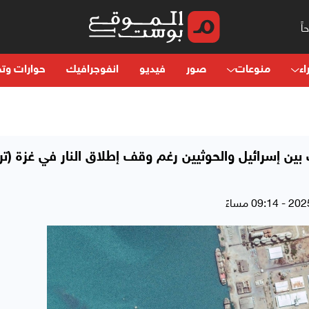
اء
منوعات
صور
فيديو
انفوجرافيك
حوارات وتح
ين إسرائيل والحوثيين رغم وقف إطلاق النار في غزة (تر