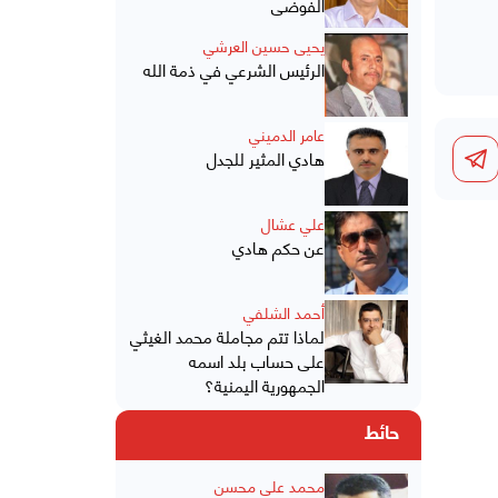
الفوضى
يحيى حسين العرشي
الرئيس الشرعي في ذمة الله
عامر الدميني
هادي المثير للجدل
علي عشال
عن حكم هادي
أحمد الشلفي
لماذا تتم مجاملة محمد الغيثي
على حساب بلد اسمه
الجمهورية اليمنية؟
حائط
محمد علي محسن