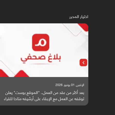
اختيار المحرر
الإثنين, 25 مايو, 2026
" يعلن
باحثون من اليمن يدخلون سباق أبحاث ألزهايمر بدراسة
ا للقراء
واعدة منشورة عالميا (ترجمة)