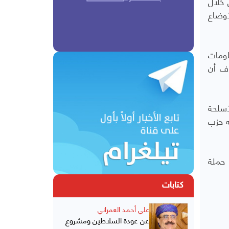
 خلال
أوضاع
لومات
رًا مستبعدًا. وأضاف أن
لأسلحة
ه حزب
 حملة
كتابات
علي أحمد العمراني
عن عودة السلاطين ومشروع