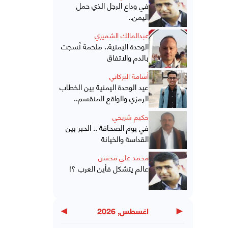
في وداع الرجل الذي حمل
اليمن..
عبدالمالك الشميري
الوحدة اليمنية.. ملحمة نُسجت
بالدم والاتفاق
أسامة البركاني
عيد الوحدة اليمنية بين الخطاب
الرمزي والواقع المنقسم..
حكيم شريحي
في يوم الصحافة .. الحبر بين
القداسة والخيانة
محمد علي محسن
عالم يتشكل فأين العرب ؟!
▶
◀
اغسطس, 2026