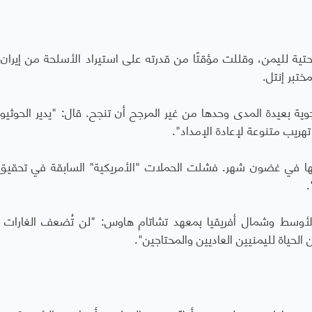
التحتية لليمن، وقللت مؤقتًا من قدرته على استيراد الأسلحة من إيران،
ختبر إنتل.
ية بعيدة المدى وحدها من غير المرجح أن تنجح. قال: "يدير الحوثيو
هريب متنوعة لإعادة الإمداد".
تها في غضون شهر. فشلت الحملات "الأمريكية" السابقة في تحقيق 
.
لأوسط وشمال أفريقيا بمعهد تشاتام هاوس: "لن تُضعف الغارات ا
 الحياة لليمنيين العاديين والمحتاجين".