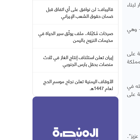
لبناء
قاليباف: لن نوافق على أي اتفاق قبل
ضمان حقوق الشعب الإيراني
- وهي
صرخات مُكبّلة.. ملف يوثّق سير الحياة في
مخيمات النزوح باليمن
ة على
إيران تعلن استئناف إنتاج الغاز في ثلاث
فة واشنطن بوست عام 2018، وسجل المملكة
منصات بحقل بارس الجنوبي
الأوقاف اليمنية تعلن نجاح موسم الحج
ته في
لعام 1447هـ
ة على
ديق عزيز".