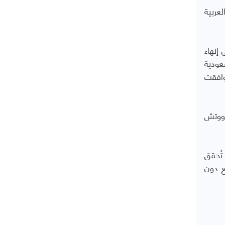
كة العربية
إنهاء
عودية
وافقت
ا هيومن رايتس ووتش
تُحقق
ع دون