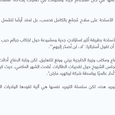
ة الأسلحة على سلاح مُجمّع بالكامل فحسب، بل تمتد أيضًا لتشمل ال
لأسلحة بطريقة تُثير تساؤلاتٍ جدية ومشروعة حول ارتكاب جرائم حرب و
تقول أستراليا: 'لا، لن نُصدّر إليهم'".
ع ومكتب وزيرة الخارجية بيني وونغ للتعليق. لكن وزارة الدفاع أحالت
لس الشيوخ حول تقديرات الطائرات عُقدت الشهر الماضي، حيث كرر
وريد هذه، لكن سلسلة التوريد نفسها هي آلية تقودها الولايات ال