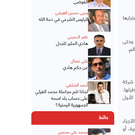
الفوضى
يحيى حسين العرشي
تبارها
الرئيس الشرعي في ذمة الله
عامر الدميني
 وحتى
هادي المثير للجدل
لم.
علي عشال
عن حكم هادي
تقرير الهيئة الإذاعة بالقول "تُعدّ أستراليا من الدول الشريكة الرئيسية في برنامج إف-35. تشارك أكثر من 70 شركة
أحمد الشلفي
يلها.
لماذا تتم مجاملة محمد الغيثي
ين الأول
على حساب بلد اسمه
الجمهورية اليمنية؟
حائط
أجزاء
ة، أو
محمد علي محسن