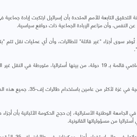
جنة التحقيق التابعة للأمم المتحدة بأن إسرائيل ارتكبت إبادة جماعية ف
 عن النفس، وأن مزاعم الإبادة الجماعية ذات دوافع سياسية.
ا تُوفر سوى أجزاء "غير قاتلة" للطائرات، وأن أي عمليات نقل تتم "ب
.
وأورد تقرير للمقرر الخاص للأمم المتحدة الشهر الماضي قائمة بـ 19 دولة، من بينها أستراليا، متورطة في النقل
وقال ويذفورد: "لقد رأينا إسرائيل ترتكب إبادة جماعية في غزة لأكثر من عامين باستخدا
في الجامعة الوطنية الأسترالية، إن حجج الحكومة الألبانية بأن أجزاء 
وكانت هناك التزامات تعاهدية مماثلة ينبغي مراعاتها في حال است