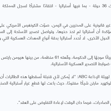
تقول الهيئة الإذاعة "بعد مقتل خاشقجي، وجّهت 36 دولة - بما فيها أستراليا - انتقادًا مشتركًا لسجل الممل
ر قانونية على المدنيين في اليمن، صوّت الكونغرس الأمريكي على 
مؤكدة أن أستراليا لم تحذ حذوها، وتواصل تصدير الأسلحة إلى الس
لدول الأخرى، لا تُحدد أستراليا بدقة أنواع المعدات العسكرية التي 
وذكرت أن جماعة "كويكرز أستراليا" الدينية أصدرت بيانًا موجهًا إلى الحكومة، وقّعته 61 منظمة، من بينه
ضوابط التصدير العسكرية الأسترالية.
لهيئة الإذاعة
ABC
: "لا يُمكن لأي قنبلة تُسقطها هذه الطائرات أن 
وكهيد مارتن شيكًا مفتوحًا، حيث باعت لها قطع غيار أسترالية الصن
م الصادرات، فربما حان الوقت لإعادة التفاوض على العقد".