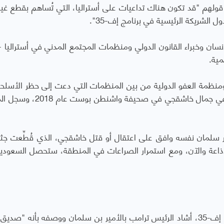
 قولهم "قد تكون هناك تداعيات على أستراليا، التي تُساهم بقطع غيار 
ول الشريكة الرئيسية في برنامج إف-35".
ان وخبراء القانون الدولي ومنظمات المجتمع المدني في أستراليا 
مية.
ظمة العفو الدولية من بين المنظمات التي دعت إلى حظر الأسلح
المملكة العربية السعودية، خاصة بعد مقتل الصحفي جمال خاشقجي في صحي
ير سلمان نفسه وافق على اعتقال أو قتل خاشقجي، الذي قُطِّعت جث
إذاعة والآن، ومع استمرار الصراعات في المنطقة، ستحصل السعودي
وطبقا للتقرير فإنه قبل الإعلان عن صفقة طائرات إف-35، أشاد الرئيس ترامب بالأمير بن سلمان ووصفه بأنه "ص