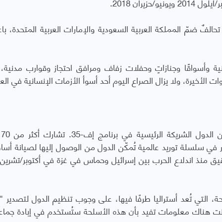
زيران 2018.
 تحالفٌ ضمّ المملكة العربية السعودية والإمارات العربية المتحدة، باع
ة وأسواقًا وجنازاتٍ وحفلات زفاف ومرافق احتجاز وقوارب مدنية،
لأخيرة، ولا يزال الصراع اليوم أحد أسوأ الأزمات الإنسانية في العا
يتابع 
ر في سلسلة توريد عالمية تُمكّن الدول من الوصول إليها لصيانة أساط
أستراليا في برنامج طائرات إف-35 للتدقيق منذ اندلاع الحرب بين إسرائيل وحماس في غزة في أكتوبر/تشر
 التي تُعد أستراليا طرفًا فيها، على وجوب تنظيم الدول لتصدير "ال
نت هناك معلومات تفيد بأن هذه الأسلحة ستُستخدم في إبادة جماعي