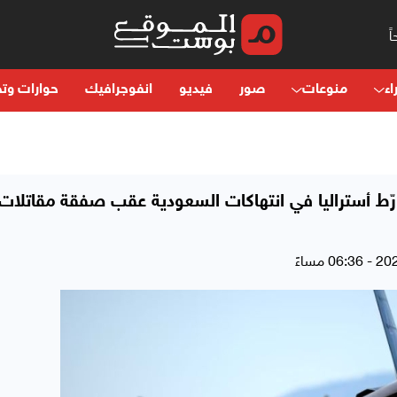
اء
منوعات
صور
فيديو
انفوجرافيك
حوارات وتح
رّط أستراليا في انتهاكات السعودية عقب صفقة مقاتلات