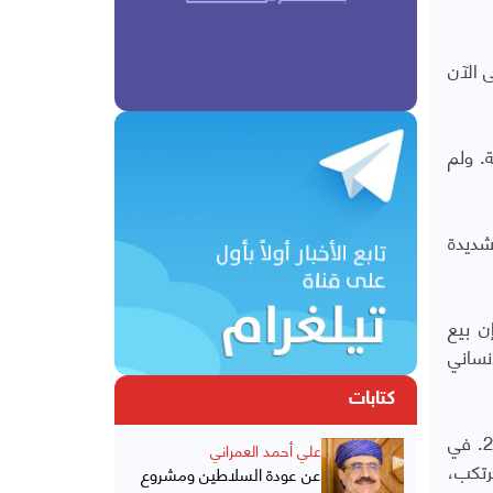
 الآن
. ولم
شديدة
ن بيع
نساني
كتابات
وتطرق الهيئة الإذاعة في تقريرها إلى خوض التحالفٌ الذي تقوده السعودية حربًا ضد الحوثيين في اليمن منذ عام 2015. في
علي أحمد العمراني
ترتكب،
عن عودة السلاطين ومشروع