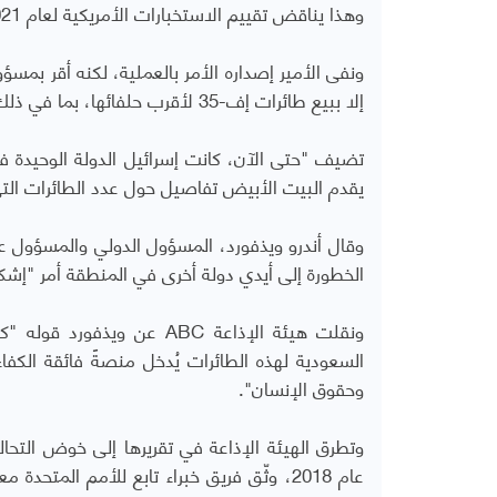
وهذا يناقض تقييم الاستخبارات الأمريكية لعام 2021 بقوله إن ولي العهد "لم يكن يعلم شيئًا" عن مقتل خاشقجي.
ونفى الأمير إصداره الأمر بالعملية، لكنه أقر بمس
إلا ببيع طائرات إف-35 لأقرب حلفائها، بما في ذلك عدد من حلفاء الناتو الأوروبيين.
تضيف "حتى الآن، كانت إسرائيل الدولة الوحيدة ف
يقدم البيت الأبيض تفاصيل حول عدد الطائرات التي ستت
وقال أندرو ويذفورد، المسؤول الدولي والمسؤول عن
الخطورة إلى أيدي دولة أخرى في المنطقة أمر "إشك
ونقلت هيئة الإذاعة
ABC
عن ويذفورد قوله "ك
السعودية لهذه الطائرات يُدخل منصةً فائقة الكفا
وحقوق الإنسان".
عام 2018، وثّق فريق خبراء تابع للأمم المت