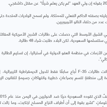
ؤوليته بصفته الحاكم الفعلي للمملكة. ولم تسمح الولايات المتحدة حتى
ي الشرق الأوسط التي حصلت على طائرات الشبح الأمريكية المقاتلة
سلمها السعودية، لكن البلاد طلبت شراء 48 طائرة.
 الأزمات في منظمة العفو الدولية في أستراليا، إن تسليم الطائرة 
الي".
انت طائرات
F-35
تُباع سابقًا فقط للدول الديمقراطية الليبرالية، إ
ءة إلى منطقةٍ تتسم بصراعاتٍ خطيرة وانتهاكاتٍ جسيمةٍ للقانون الإ
حدة معلوماتٍ "تشير بقوة إلى أن أطراف النزاع المسلح ارتكبت، وما زالت 