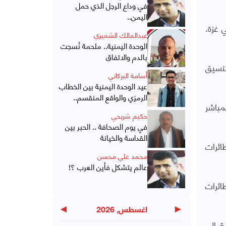
في وداع الرجل الذي حمل
اليمن..
ي غزة.
عبدالمالك الشميري
الوحدة اليمنية.. ملحمة نُسجت
بالدم والاتفاق
تنسيق
أسامة البركاني
عيد الوحدة اليمنية بين الخطاب
الرمزي والواقع المنقسم..
 غير المباشر
حكيم شريحي
في يوم الصحافة .. الحبر بين
القداسة والخيانة
م طائرات إف-35. جميع هذه الطائرات
محمد علي محسن
عالم يتشكل فأين العرب ؟!
طائرات
▶
◀
اغسطس, 2026
خدام أجزاء ومكونات في طائرات إف-35 المُقدمة إلى