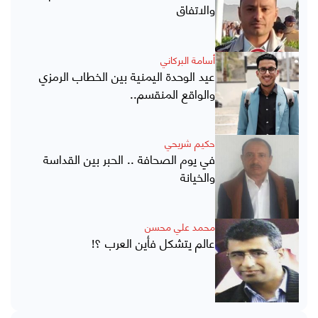
والاتفاق
أسامة البركاني
عيد الوحدة اليمنية بين الخطاب الرمزي
والواقع المنقسم..
حكيم شريحي
في يوم الصحافة .. الحبر بين القداسة
والخيانة
محمد علي محسن
عالم يتشكل فأين العرب ؟!