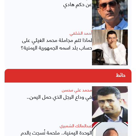
عن حكم هادي
أحمد الشلفي
لماذا تتم مجاملة محمد الغيثي على
حساب بلد اسمه الجمهورية اليمنية؟
حائط
محمد علي محسن
في وداع الرجل الذي حمل اليمن..
عبدالمالك الشميري
الوحدة اليمنية.. ملحمة نُسجت بالدم