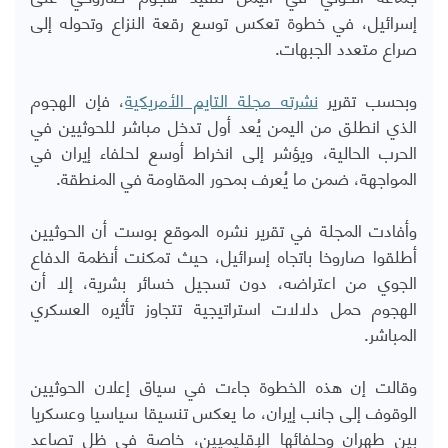
إسرائيل، في خطوة تعكس توسع رقعة النزاع وتحوله إلى
صراع متعدد الجبهات.
وبحسب تقرير
نشرته مجلة التايم الأمريكية
، فإن الهجوم
الذي انطلق من اليمن يُعد أول تدخل مباشر للحوثيين في
الحرب الحالية، ويؤشر إلى انخراط أوسع لحلفاء إيران في
المواجهة، ضمن ما يُعرف بمحور المقاومة في المنطقة.
وأفادت المجلة في تقرير نشره الموقع بوست أن الحوثيين
أطلقوا صاروخا باتجاه إسرائيل، حيث تمكنت أنظمة الدفاع
الجوي من اعتراضه، دون تسجيل خسائر بشرية، إلا أن
الهجوم حمل دلالات استراتيجية تتجاوز تأثيره العسكري
المباشر.
وقالت إن هذه الخطوة جاءت في سياق إعلان الحوثيين
الوقوف إلى جانب إيران، ما يعكس تنسيقا سياسيا وعسكريا
بين طهران وحلفائها الإقليميين، خاصة في ظل تصاعد