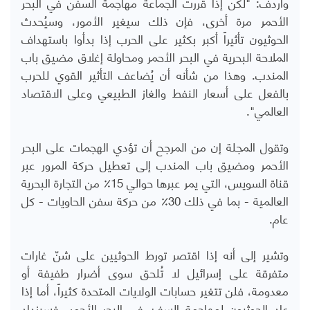
وأردف: "لكن إذا قررت الجماعة مهاجمة السفن في البحر
الأحمر مرة أخرى، فإن ذلك سيغير الأمور، وسيُحدث
الحوثيون تأثيراً أكبر بكثير على الحرب إذا بدأوا باستهداف
الملاحة البحرية في البحر الأحمر ومحاولة إغلاق مضيق باب
المندب. وهذا من شأنه أن يُضاعف التأثير القوي للحرب
بالفعل على أسعار النفط والغاز الطبيعي وعلى الاقتصاد
العالمي".
وتقول المجلة إن من المرجح أن تؤدي الهجمات على البحر
الأحمر ومضيق باب المندب إلى تعطيل حركة المرور عبر
قناة السويس، التي يمر عبرها حوالي 15٪ من التجارة البحرية
العالمية - بما في ذلك 30٪ من حركة سفن الحاويات - كل
عام.
وتشير إلى أنه إذا اقتصر تورط الحوثيين على شنّ غارات
متفرقة على إسرائيل لا تُلحق سوى أضرار طفيفة أو
معدومة، فلن تتغير حسابات الولايات المتحدة كثيراً، أما إذا
عاد الحوثيون لمهاجمة السفن في البحر الأحمر، فسيزداد