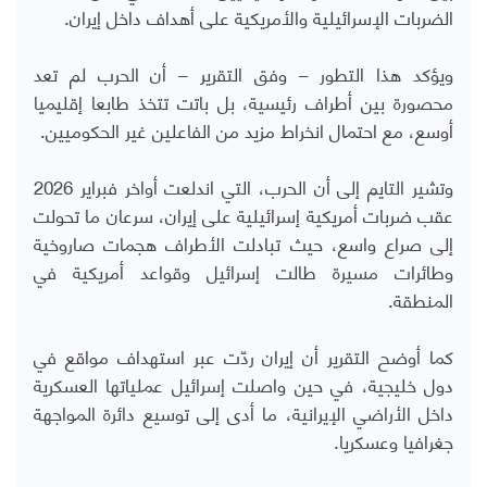
الضربات الإسرائيلية والأمريكية على أهداف داخل إيران.
ويؤكد هذا التطور – وفق التقرير – أن الحرب لم تعد
محصورة بين أطراف رئيسية، بل باتت تتخذ طابعا إقليميا
أوسع، مع احتمال انخراط مزيد من الفاعلين غير الحكوميين.
وتشير التايم إلى أن الحرب، التي اندلعت أواخر فبراير 2026
عقب ضربات أمريكية إسرائيلية على إيران، سرعان ما تحولت
إلى صراع واسع، حيث تبادلت الأطراف هجمات صاروخية
وطائرات مسيرة طالت إسرائيل وقواعد أمريكية في
المنطقة.
كما أوضح التقرير أن إيران ردّت عبر استهداف مواقع في
دول خليجية، في حين واصلت إسرائيل عملياتها العسكرية
داخل الأراضي الإيرانية، ما أدى إلى توسيع دائرة المواجهة
جغرافيا وعسكريا.