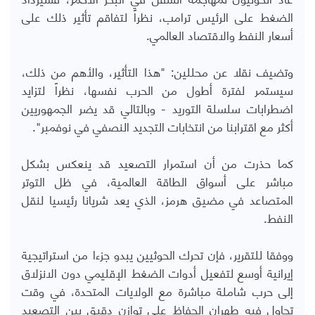
الضغط على الرئيس ترامب، نظراً لتفاقم تأثير ذلك على
أسعار النفط والاقتصاد العالمي.
وتضيف نقلا عن محللين: "هذا التأثير، والأهم من ذلك،
سيستمر لفترة أطول من الحرب نفسها، نظراً لتزايد
اضطرابات سلسلة التوريد - وبالتالي قد يضر الجمهوريين
أكثر مع اقترابنا من انتخابات التجديد النصفي في نوفمبر".
كما حذرت من أن استمرار التصعيد قد ينعكس بشكل
مباشر على أسواق الطاقة العالمية، في ظل التوتر
المتصاعد في مضيق هرمز، الذي يعد شريانا رئيسيا لنقل
النفط.
ووفقا للتقرير، فإن تحرك الحوثيين يبدو جزءا من استراتيجية
إيرانية أوسع لتفعيل أدوات الضغط الإقليمي دون الانزلاق
إلى حرب شاملة مباشرة مع الولايات المتحدة، في وقت
تحاول فيه طهران الحفاظ على توازن دقيق بين التصعيد