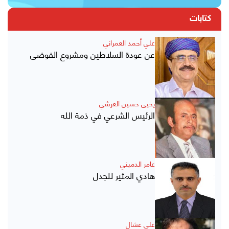
كتابات
علي أحمد العمراني
عن عودة السلاطين ومشروع الفوضى
يحيى حسين العرشي
الرئيس الشرعي في ذمة الله
عامر الدميني
هادي المثير للجدل
علي عشال