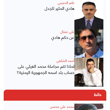
عامر الدميني
هادي المثير للجدل
علي عشال
عن حكم هادي
أحمد الشلفي
لماذا تتم مجاملة محمد الغيثي على
حساب بلد اسمه الجمهورية اليمنية؟
حائط
محمد علي محسن