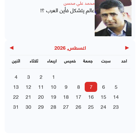
محمد علي محسن
عالم يتشكل فأين العرب ؟!
▶
◀
اغسطس, 2026
احد
سبت
جمعة
خميس
اربعاء
ثلاثاء
اثنين
4
3
2
1
13
12
11
10
9
8
7
6
5
22
21
20
19
18
17
16
15
14
31
30
29
28
27
26
25
24
23