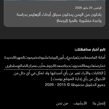
الإثنين, 25 مايو, 2026
باحثون من اليمن يدخلون سباق أبحاث ألزهايمر بدراسة
واعدة منشورة عالميا (ترجمة)
تابع أخبار محافظتك:
أمانة العاصمة
عدن
تعز
لحج
إب
أبين
البيضاء
شبوة
حضرموت
المهرة
الحديدة
ذمار
صنعاء
ريمة
المحويت
حجة
صعدة
الجوف
مأرب
عمران
الضالع
سقطرى
[ الكتابات والآراء تعبر عن رأي أصحابها ولا تمثل في أي حال من
الأحوال عن رأي إدارة الموقع بوست ]
جميع الحقوق محفوظة © 2015 - 2026
إتصل بنا
الأرشيف
من نحن