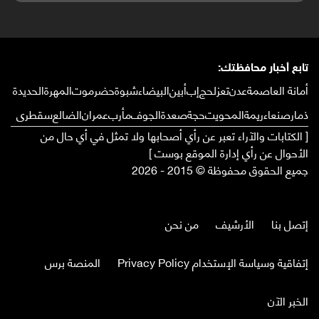
تابع أخبار محافظتك:
أمانة العاصمة
عدن
تعز
لحج
إب
أبين
البيضاء
شبوة
حضرموت
المهرة
الحديدة
ذمار
صنعاء
ريمة
المحويت
حجة
صعدة
الجوف
مأرب
عمران
الضالع
سقطرى
[ الكتابات والآراء تعبر عن رأي أصحابها ولا تمثل في أي حال من
الأحوال عن رأي إدارة الموقع بوست ]
جميع الحقوق محفوظة © 2015 - 2026
إتصل بنا
الأرشيف
من نحن
إتفاقية وسياسة الإستخدام Privacy Policy
المنصة برس
الخبر الآن