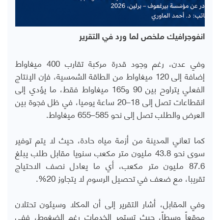
انفوجرافيك ملخص لما ورد في التقرير
وفي عدن، رغم وجود قدرة مركبة تقارب 400 ميغاواط
إضافة إلى 120 ميغاواط من الطاقة الشمسية، فإن الإنتاج
الفعلي يتراوح بين 90 و165 ميغاواط فقط، ما يؤدي إلى
انقطاعات تصل إلى 18–20 ساعة يوميا، في ظل فجوة بين
العرض والطلب تصل إلى نحو 585–655 ميغاواط
.
كما تعاني المدينة من أزمة مياه حادة، حيث لا يتم توفير
سوى نحو 43.8 مليون متر مكعب سنويا مقابل طلب يبلغ
87.6 مليون متر مكعب، أي ما يعادل نصف الاحتياج
تقريبا، مع ضعف في تحصيل الرسوم لا يتجاوز 20
%.
وفي المقابل، أشار التقرير إلى أن المكلا وسيئون تحتلان
موقعاً وسطاً، حيث تستمر الخدمات رغم الضغوط، ففي