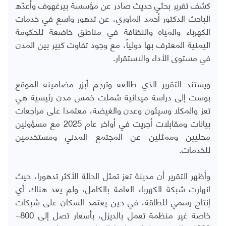
كشف تقرير بحثي حديث صادر عن مؤسسة بيرغهوف وأعدّه
الباحث الدكتور أحمد الماوري، عن تدهور واسع في خدمات
الكهرباء والمياه والنظافة في مناطق خاضعة للحكومة
اليمنية المعترف بها دولياً، مع وجود تفاوت كبير بين المدن
في مستوى الأداء والاستقرار.
ويستند التقرير الذي طالعه وترجم أبزر مضامينه الموقع
بوست إلى دراسة ميدانية شملت خمس مدن رئيسية هي
تعز والمكلا وسيئون وعدن والغيضة، معتمدا على مراجعات
بيانات ومقابلات أجريت في أواخر عام 2025 مع مسؤولين
محليين وممثلين عن المجتمع المدني ومستخدمين
للخدمات.
وأظهر التقرير أن مدينة تعز تمثل الحالة الأكثر تدهورا، حيث
انهارت شبكة الكهرباء العامة بالكامل، ولم يعد هناك أي
إنتاج رسمي للطاقة، في حين يعتمد السكان على شبكات
خاصة غير منظمة تعمل بالديزل، بأسعار تصل إلى 800–