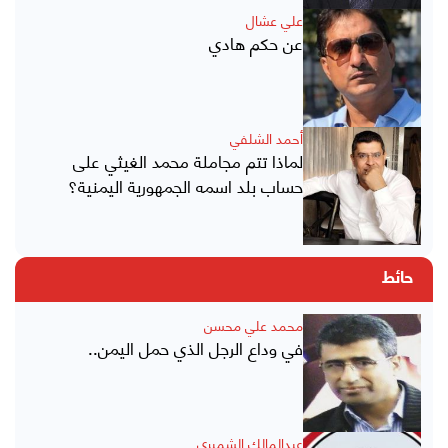
علي عشال
عن حكم هادي
أحمد الشلفي
لماذا تتم مجاملة محمد الغيثي على
حساب بلد اسمه الجمهورية اليمنية؟
حائط
محمد علي محسن
في وداع الرجل الذي حمل اليمن..
عبدالمالك الشميري