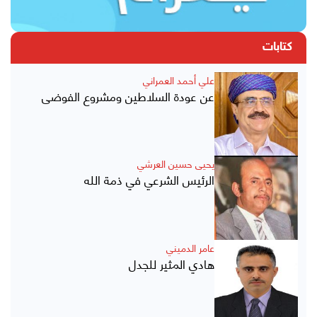
كتابات
علي أحمد العمراني
عن عودة السلاطين ومشروع الفوضى
يحيى حسين العرشي
الرئيس الشرعي في ذمة الله
عامر الدميني
هادي المثير للجدل