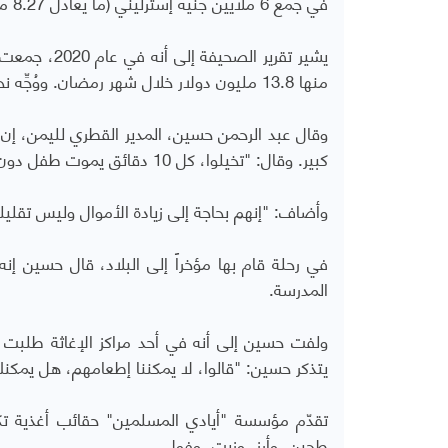
في جمع 6 ملايين جنيه إسترليني (ما يعادل 8.27 مليون دولار أمريكي)، على أن تُنفق التبرعات في اليمن هذا العام.
منها 13.8 مليون دولار خلال شهر رمضان. ووُجِّه نحو 1.5 مليون دولار أمريكي من تلك المساعدات إلى اليمن.
وقال عبد الرحمن حسين، المدير القطري لليمن، إن ا
كبير. وقال: "تخيلوا، كل 10 دقائق يموت طفل دون سن الخامسة في اليمن".
وأضاف: "إنهم بحاجة إلى زيادة الأموال وليس تقل
في رحلة قام بها مؤخراً إلى البلاد، قال حسين إ
المدرسة.
ولفت حسين إلى أنه في أحد مراكز الإغاثة طلبت من
يتذكر حسين: "قالوا، لا يمكننا إطعامهم، هل يمك
تقدّم مؤسسة "أيادي المسلمين" حقائب أغذية ت
طحين، وأرز، وزيت، وفول.