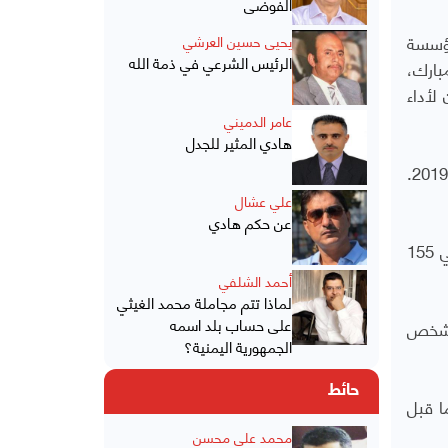
الفوضى
مؤسسة
يحيى حسين العرشي
الرئيس الشرعي في ذمة الله
بارك،
 لأداء
عامر الدميني
هادي المثير للجدل
قالت الإغاثة الإسلامية إنها جمعت أكثر من 3.5 مليون جنيه إسترليني لليمن العام الماضي، بزيادة 80% عن عام 2019.
علي عشال
عن حكم هادي
وللمؤسسة الخيرية مشاريع في 17 محافظة من محافظات البلاد البالغ عددها 22 محافظة. وهي تدعم برامج التغذية في 155
أحمد الشلفي
لماذا تتم مجاملة محمد الغيثي
على حساب بلد اسمه
ية في اليمن: "كل شهر ندعم حصول 2.3 مليون شخص
الجمهورية اليمنية؟
حائط
ا قبل
محمد علي محسن