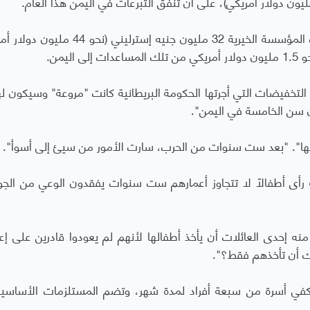
يشير تقرير الصحيفة إلى أنه في عام 2020، جمعت المؤسسة الخيرية 32 مليون جنيه إسترلي
لتخفيضات التي أجرتها الحكومة البريطانية كانت "مروعة" وسيكون لها 
يلها". "بعد ست سنوات من الحرب، سارت الأمور من سيئ إلى أسوأ".
نه رأى أطفالاً لا تتجاوز أعمارهم ست سنوات يفقدون الوعي من الج
ه إحدى العائلات أن يأخذ أطفالها لأنهم لم يعودوا قادرين على إعا
نك أن تأخذهم فقط؟".
كفي أسرة من سبعة أفراد لمدة شهر، وتضم المستلزمات الأساسي