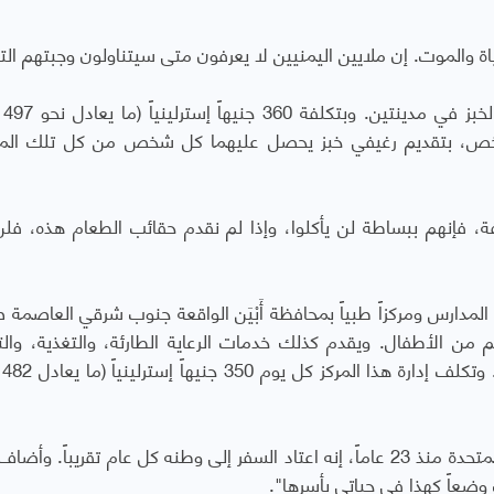
ة والموت. إن ملايين اليمنيين لا يعرفون متى سيتناولون وجبتهم التا
فقد أسست
اً) في اليوم الواحد، يمكن إطعام 5000 شخص، بتقديم رغيفي خبز يحصل عليهما كل شخص من كل تلك 
فة، فإنهم ببساطة لن يأكلوا، وإذا لم نقدم حقائب الطعام هذه، فلن
مدارس ومركزاً طبياً بمحافظة أَبْيَن
الواقعة جنوب شرقي العاصمة ص
9 شخصاً يومياً، أغلبهم من الأطفال. ويقدم كذلك خدمات الرعاية الطارئة، والتغذية، وا
فضلاً 
يقول عبد الرحمن، وهو يمني يعيش في المملكة المتحدة منذ 23 عاماً، إنه اعتاد السفر إلى وطنه كل عام تقريباً.
 وضعاً كهذا في حياتي بأسرها".