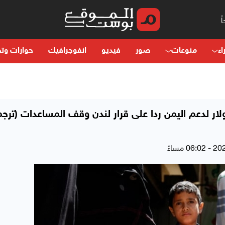
اء
منوعات
صور
فيديو
انفوجرافيك
حوارات وتح
ا يسعون لجمع 8 ملايين دولار لدعم اليمن ردا على قرار لندن وقف المساعدات (ترج