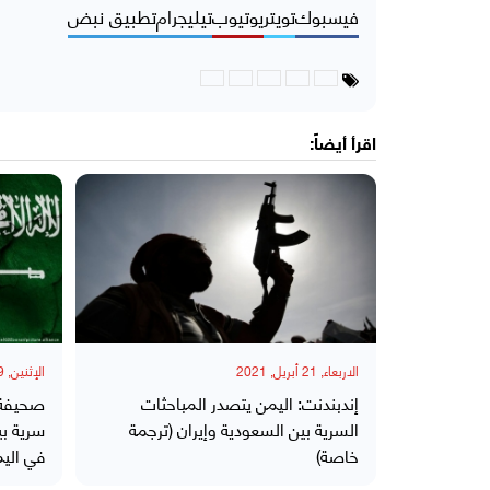
فيسبوك
تويتر
يوتيوب
تيليجرام
تطبيق نبض
اقرأ أيضاً:
الاربعاء, 21 أبريل, 2021
الإثنين, 19 أبريل, 2021
إندبندنت: اليمن يتصدر المباحثات
صحيفة 
السرية بين السعودية وإيران (ترجمة
سرية بي
خاصة)
في الي