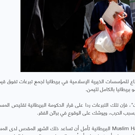
ريطانيا بالكامل لليمن.
"، فإن تلك التبرعات ردا على قرار الحكومة البريطانية تقليص المس
بسبب الحرب، ويوشك على الوقوع في براثن الفقر.
ووفقا للتقرير فإن مؤسسة أيادي المسلمين Muslim Hands البريطانية تأمل أن تساعد ذلك الشهر المقدس لد