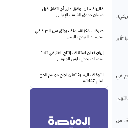
قاليباف: لن نوافق على أي اتفاق قبل
ضمان حقوق الشعب الإيراني
ني (نحو 44 مليون دولار أمريكي)،
صرخات مُكبّلة.. ملف يوثّق سير الحياة في
مخيمات النزوح باليمن
تأثير
إيران تعلن استئناف إنتاج الغاز في ثلاث
منصات بحقل بارس الجنوبي
الأوقاف اليمنية تعلن نجاح موسم الحج
وع في
لعام 1447هـ
لتهم.
ة، من