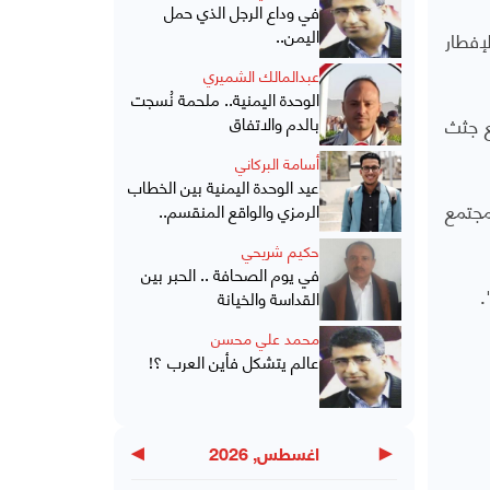
في وداع الرجل الذي حمل
اليمن..
إفطار
عبدالمالك الشميري
الوحدة اليمنية.. ملحمة نُسجت
ع جثث
بالدم والاتفاق
أسامة البركاني
عيد الوحدة اليمنية بين الخطاب
مجتمع
الرمزي والواقع المنقسم..
حكيم شريحي
في يوم الصحافة .. الحبر بين
.
القداسة والخيانة
محمد علي محسن
عالم يتشكل فأين العرب ؟!
▶
◀
اغسطس, 2026