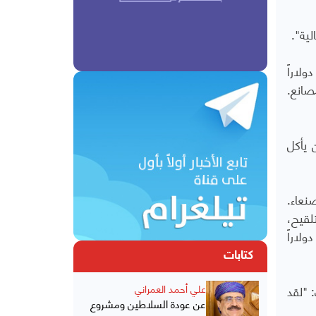
لية".
 الجمعية الخيرية ثلاثة مصانع لإنتاج الخبز في مدينتين. وبتكلفة 360 جنيهاً إسترلينياً (ما يعادل نحو 497 دولاراً
المصانع.
 يأكل
نعاء.
لتلقيح،
عن خدمات الصحة الإنجابية ورعاية الأمهات. وتكلف إدارة هذا المركز كل يوم 350 جنيهاً إسترلينياً (ما يعادل 482 دولاراً
كتابات
 وأضاف: "لقد
علي أحمد العمراني
عن عودة السلاطين ومشروع