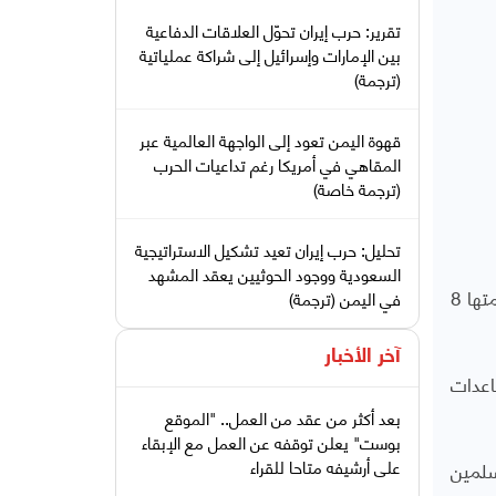
تقرير: حرب إيران تحوّل العلاقات الدفاعية
بين الإمارات وإسرائيل إلى شراكة عملياتية
(ترجمة)
قهوة اليمن تعود إلى الواجهة العالمية عبر
المقاهي في أمريكا رغم تداعيات الحرب
(ترجمة خاصة)
تحليل: حرب إيران تعيد تشكيل الاستراتيجية
السعودية ووجود الحوثيين يعقد المشهد
كشف تقرير لصحيفة "الجارديان" البريطانية عن مساع للمؤسسات الخيرية الإسلامية في بريطانيا لجمع تبرعات تفوق قيمتها 8
في اليمن (ترجمة)
آخر الأخبار
اعدات
بعد أكثر من عقد من العمل.. "الموقع
بوست" يعلن توقفه عن العمل مع الإبقاء
على أرشيفه متاحا للقراء
ى المسلمين