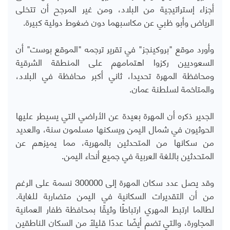
أجزاء إستراتيجية من البلاد، ومن غير المرجح أن تتخلى
الرياض وأبو ظبي عن مكاسبهما دون ضغوط دولية كبيرة.
وأورد موقع "بروكينجز" في تقرير ترجمه "الموقع بوست" أن
السعوديين ركزوا اهتمامهم على المنطقة الشرقية
ومحافظة المهرة تحديدا، ثاني أكبر محافظة في البلاد،
والمتاخمة لسلطنة عمان.
الجدير ذكره أن المهرة بعيدة عن الأراضي التي يسيطر عليها
الحوثيون في شمال اليمن ويسكنها مسلمون سنة، والعديد
من سكانها من المتحدثين بالمهرية، مما يميزهم عن
المتحدثين باللغة العربية في جميع أنحاء اليمن.
وقد يصل عدد سكان المهرة إلى 300000 نسمة على الرغم
من أن التقديرات السكانية في اليمن متضاربة للغاية.
لطالما ارتبط المهري ارتباطًا وثيقًا بمحافظة ظفار العمانية
المجاورة، والتي تضم أيضًا عددًا قليلاً من السكان الناطقين