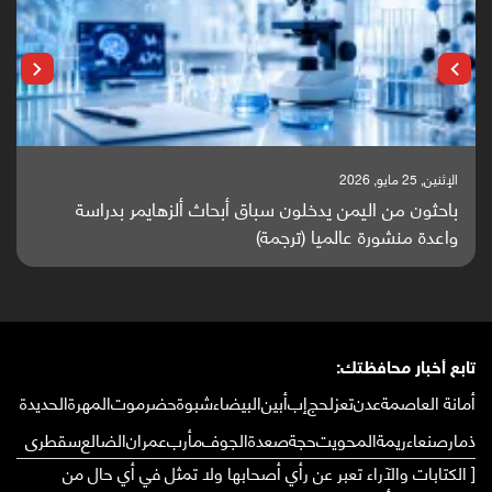
الإثنين, 25 مايو, 2026
باحثون من اليمن يدخلون سباق أبحاث ألزهايمر بدراسة
واعدة منشورة عالميا (ترجمة)
تابع أخبار محافظتك:
أمانة العاصمة
عدن
تعز
لحج
إب
أبين
البيضاء
شبوة
حضرموت
المهرة
الحديدة
ذمار
صنعاء
ريمة
المحويت
حجة
صعدة
الجوف
مأرب
عمران
الضالع
سقطرى
[ الكتابات والآراء تعبر عن رأي أصحابها ولا تمثل في أي حال من