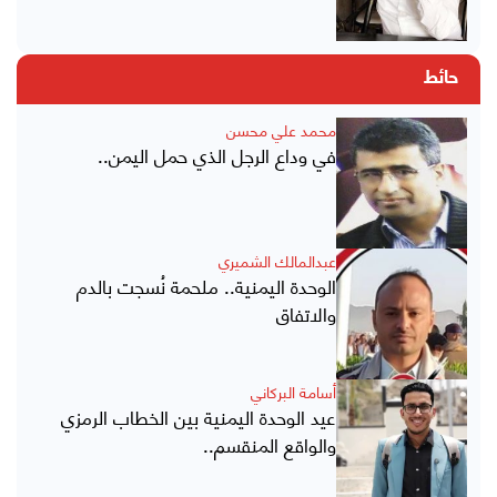
حائط
محمد علي محسن
في وداع الرجل الذي حمل اليمن..
عبدالمالك الشميري
الوحدة اليمنية.. ملحمة نُسجت بالدم
والاتفاق
أسامة البركاني
عيد الوحدة اليمنية بين الخطاب الرمزي
والواقع المنقسم..