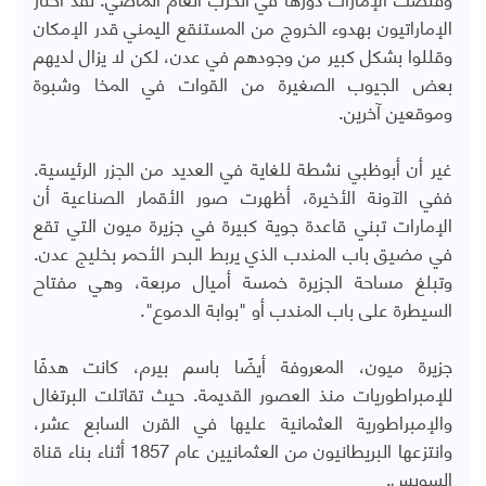
الإماراتيون بهدوء الخروج من المستنقع اليمني قدر الإمكان
وقللوا بشكل كبير من وجودهم في عدن، لكن لا يزال لديهم
بعض الجيوب الصغيرة من القوات في المخا وشبوة
وموقعين آخرين.
غير أن أبوظبي نشطة للغاية في العديد من الجزر الرئيسية.
ففي الآونة الأخيرة، أظهرت صور الأقمار الصناعية أن
الإمارات تبني قاعدة جوية كبيرة في جزيرة ميون التي تقع
في مضيق باب المندب الذي يربط البحر الأحمر بخليج عدن.
وتبلغ مساحة الجزيرة خمسة أميال مربعة، وهي مفتاح
السيطرة على باب المندب أو "بوابة الدموع".
جزيرة ميون، المعروفة أيضًا باسم بيرم، كانت هدفًا
للإمبراطوريات منذ العصور القديمة. حيث تقاتلت البرتغال
والإمبراطورية العثمانية عليها في القرن السابع عشر،
وانتزعها البريطانيون من العثمانيين عام 1857 أثناء بناء قناة
السويس.