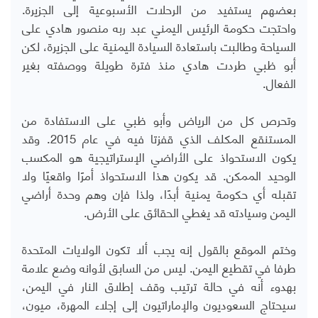
بعضهم يستفيد من الرحلات الأسبوعية إلى الجزيرة.
واحتجت حكومة الرئيس اليمني عبد ربه منصور هادي على
السياحة وطالبت باستعادة السيادة اليمنية على الجزيرة، لكن
أبو ظبي طردت هادي منذ فترة طويلة ووصفته بغير
الفعال.
وتحرص كل من الرياض وأبو ظبي على الاستفادة من
المستنقع المكلف الذي قفزتا فيه في عام 2015. وقد
يكون الاستحواذ على الأراضي الإستراتيجية هو المكسب
الوحيد الممكن. قد يكون هذا الاستحواذ أمرًا واقعيًا ولا
تقبله أي حكومة يمنية أبدًا، ولذا فإن وهم وحدة أراضي
اليمن وسيادته قد يغطي الحقائق على الأرض.
وختم الموقع بالقول إنه يجب ألا تكون الولايات المتحدة
طرفا في تقطيع اليمن. ليس من السابق لأوانه وضع علامة
بهدوء أنه في حالة ترتيب وقف إطلاق النار في اليمن،
سيحتاج السعوديون والإماراتيون إلى إجلاء المهرة، ميون،