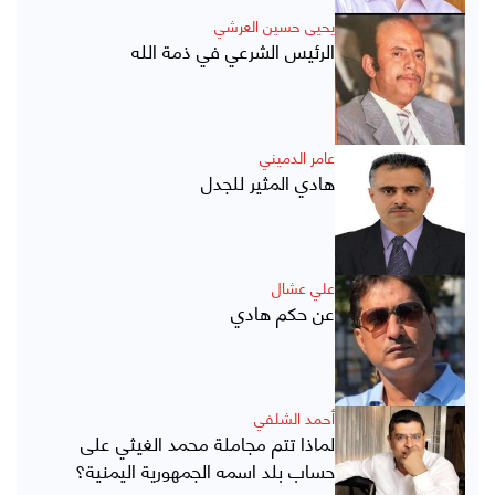
يحيى حسين العرشي
الرئيس الشرعي في ذمة الله
عامر الدميني
هادي المثير للجدل
علي عشال
عن حكم هادي
أحمد الشلفي
لماذا تتم مجاملة محمد الغيثي على
حساب بلد اسمه الجمهورية اليمنية؟