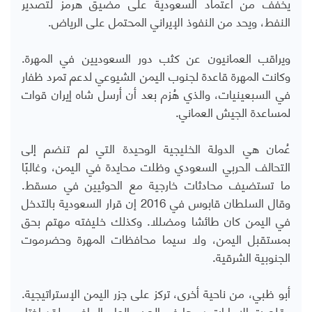
يخفف من اعتماد السعودية على مضيق هرمز لتصدير
النفط، ويحد من النفوذ الإيراني المحتمل على الرياض.
ويراقب العمانيون عن كثب دور السعوديين في المهرة.
وكانت المهرة قاعدة لجنوب اليمن الشيوعي لدعم تمرد ظفار
في السبعينيات، والذي هُزم بعد أن أرسل شاه إيران قوات
لمساعدة الجيش العماني.
عُمان هي الدولة الخليجية الوحيدة التي لم تنضم إلى
التحالف الحربي السعودي وظلت محايدة في اليمن، وغالبًا
ما تستضيف محادثات خارجية مع الحوثيين في مسقط.
وقال السلطان قابوس في 2016 إن قرار السعودية بالتدخل
في اليمن كان طائشا ومضللا. وكذلك خليفته مهتم بحق
بمستقبل اليمن، ولا سيما محافظات المهرة وحضرموت
الجنوبية الشرقية.
أبو ظبي، من ناحية أخرى، تركز على جزر اليمن الإستراتيجية.
وقلصت الإمارات دورها في الحرب العام الماضي. لقد اختار