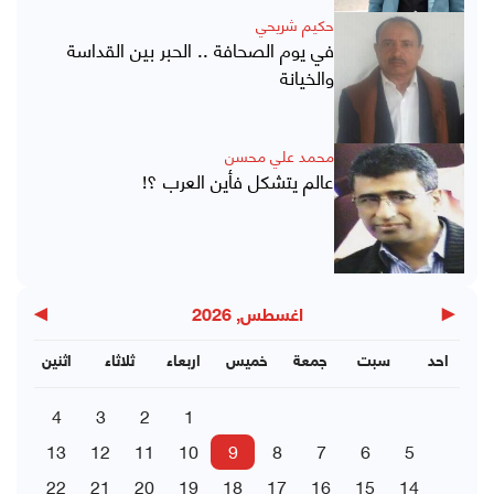
حكيم شريحي
في يوم الصحافة .. الحبر بين القداسة
والخيانة
محمد علي محسن
عالم يتشكل فأين العرب ؟!
▶
◀
اغسطس, 2026
احد
سبت
جمعة
خميس
اربعاء
ثلاثاء
اثنين
4
3
2
1
13
12
11
10
9
8
7
6
5
22
21
20
19
18
17
16
15
14