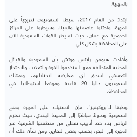
بالمهرية.
ابتداءً من العام 2017، سيطر السعوديون تدريجياً على
المهرة، واحتلوا عاصمتها والميناء وسيطروا على المراكز
الحدودية مع عمان، حيث تسيطر القوات السعودية الآن
على المحافظة بشكل كلي.
وأفادت هيومن رايتس ووتش بأن السعودية والقبائل
المحلية المتحالفة معها استخدموا القوة والتعذيب والاحتجاز
التعسفي لسحق أي معارضة لاحتلالهم، ويمتلك
السعوديون حاليا 20 قاعدة وموقعا استيطانيا في
المحافظة.
وطبقا لـ"بروكينجز"، فإن الاستيلاء على المهرة يمنح
السعودية وصولاً مباشرًا إلى المحيط الهندي، حيث تعتزم
الرياض بناء خط أنابيب نفطي من منطقتها الشرقية عبر
المهرة إلى البحر، بحسب بعض التقارير. ومن شأن ذلك أن