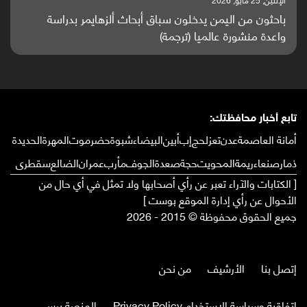
باحثون من اليمن يدخلون سباق أبحاث ألزهايمر بدراسة
واعدة منشورة عالميا (ترجمة)
تابع أخبار محافظتك:
أمانة العاصمة
عدن
تعز
لحج
إب
أبين
البيضاء
شبوة
حضرموت
المهرة
الحديدة
ذمار
صنعاء
ريمة
المحويت
حجة
صعدة
الجوف
مأرب
عمران
الضالع
سقطرى
[ الكتابات والآراء تعبر عن رأي أصحابها ولا تمثل في أي حال من
الأحوال عن رأي إدارة الموقع بوست ]
جميع الحقوق محفوظة © 2015 - 2026
إتصل بنا
الأرشيف
من نحن
إتفاقية وسياسة الإستخدام Privacy Policy
المنصة برس