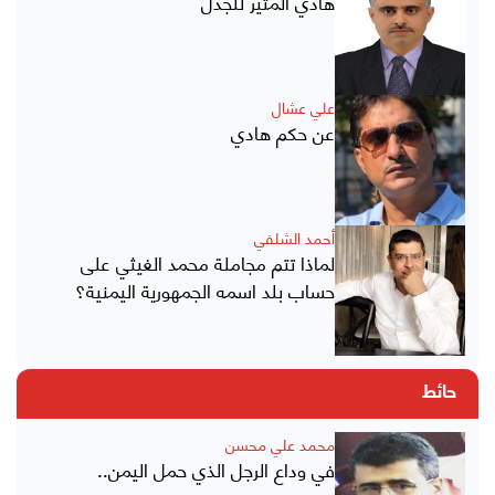
هادي المثير للجدل
علي عشال
عن حكم هادي
أحمد الشلفي
لماذا تتم مجاملة محمد الغيثي على
حساب بلد اسمه الجمهورية اليمنية؟
حائط
محمد علي محسن
في وداع الرجل الذي حمل اليمن..