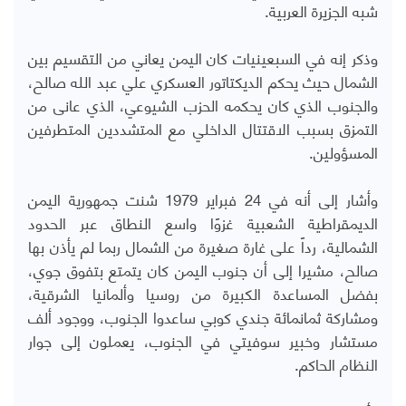
شبه الجزيرة العربية.
وذكر إنه
في السبعينيات كان اليمن يعاني من التقسيم بين
الشمال حيث يحكم الديكتاتور العسكري علي عبد الله صالح،
والجنوب الذي كان يحكمه الحزب الشيوعي، الذي عانى من
التمزق بسبب الاقتتال الداخلي مع المتشددين المتطرفين
المسؤولين
.
وأشار إلى أنه في 24 فبراير 1979 شنت جمهورية اليمن
الديمقراطية الشعبية غزوًا واسع النطاق عبر الحدود
الشمالية، رداً على غارة صغيرة من الشمال ربما لم يأذن بها
صالح، مشيرا إلى أن جنوب اليمن كان يتمتع بتفوق جوي،
بفضل المساعدة الكبيرة من روسيا وألمانيا الشرقية،
ومشاركة ثمانمائة جندي كوبي ساعدوا الجنوب، ووجود ألف
مستشار وخبير سوفيتي في الجنوب، يعملون إلى جوار
النظام الحاكم.