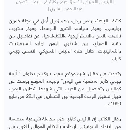
[ الرئيس الأمريكي الأسبق جيمي كارتر في اليمن - تصوير
عبدالرحمن الغابري ]
كشف الباحث
بروس ريدل، وهو زميل أول في مجلة فورين
بوليسي، ومركز سياسة الشرق الأوسط، ومركز ستروب
تالبوت للأمن والاستراتيجية والتكنولوجيا، عن تفاصيل من
حقبة الصراع، بين شطري اليمن نهاية السبعينيات
والثمانينيات، خلال فترة الرئيس الأمريكي الأسبق جيمي
كارتر.
وتحدث في مقال نشره موقع معهد بروكينج بعنوان " أزمة
جيمي كارتر المنسية في اليمن
" وترجمه الموقع بوست عن
كواليس وتفاصيل من الحرب التي شهدها شطري اليمن،
قبيل تحقيق الوحدة اليمنية بين الشطرين في الـ22 من مايو
1990م.
وقال الكاتب إن الرئيس كارتير هزم
محاولة شيوعية مدعومة
من الاتحاد السوفيتي للإطاحة بالنظام الموالي للغرب في