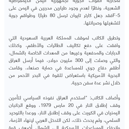
الشعبية، ونظرًا لعدم وجود طيارين مدربين في اليمن على
F-5
فقد جعل كارتر تايوان ترسل 80 طيارًا وطواقم جوية
لتشغيلها وصيانتها.
وتطرق الكاتب لموقف المملكة العربية السعودية التي
وافقت على دفع تكاليف الطائرات والأطقم، وكذلك
الدبابات والمدفعية وغيرها من المعدات الخاصة بالشمال،
والتي وصلت إلى 300 مليون دولار، فيما أرسل العراق
أطقم دفاع جوي للمساعدة في حماية صنعاء، وقامت
البحرية الأمريكية باستعراض للقوة في البحر الأحمر من
خلال نشر عدة سفن حربية
.
وأضاف الكاتب: "استخدم العراق نفوذه السياسي لتأمين
وقف إطلاق النار في 20 مارس 1979، ووقع الجانبان
اليمنيان في الكويت على وقف إطلاق النار، ووعدا بالتوحيد
السلمي، ولم يحدث ذلك، لكن التدخل العربي لإنهاء الأزمة،
واندفاع المساعدات الأمريكية إلى الشمال أضعف قوة