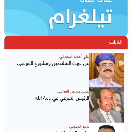
كتابات
علي أحمد العمراني
عن عودة السلاطين ومشروع الفوضى
يحيى حسين العرشي
الرئيس الشرعي في ذمة الله
عامر الدميني