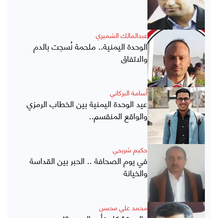
عبدالمالك الشميري
الوحدة اليمنية.. ملحمة نُسجت بالدم
والاتفاق
أسامة البركاني
عيد الوحدة اليمنية بين الخطاب الرمزي
والواقع المنقسم..
حكيم شريحي
في يوم الصحافة .. الحبر بين القداسة
والخيانة
محمد علي محسن
عالم يتشكل فأين العرب ؟!