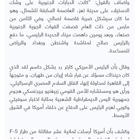
وأضاف بالقول: "كانت الدبابات الجنوبية على وشك
الاستيلاء على مدينة تعز، العاصمة السابقة للشمال، وهو
ما كان سيشكل ضربة قاصمة لصالح، وفي الثامن من
مارس من ذات العام قصفت القوات الجوية الجنوبية
صنعاء، وبعد يومين داهمت ميناء الحديدة الرئيسي، ما دفع
بالرئيس صالح لمناشدة واشنطن وبغداد والرياض
للمساعدة
.
وقال بأن الرئيس الأمريكي كارتر رد بشكل حاسم لقد الذي
كان حينذاك مسؤلا عن فرار شاه إيران من طهران، و متوجهاً
إلى القاهرة لمحاولة إنهاء اتفاق السلام المصري الإسرائيلي،
ورأى هو ومستشاره للأمن القومي زبيغنيو بريجنسكي هجوم
جمهورية اليمن الديمقراطية الشعبية بمثابة اختبار سوفيتي
وكوبي لعزم الرئيس على الدفاع عن حلفاء أمريكا في الشرق
الأوسط.
وكشف بأن أمريكا أرسلت ثمانية عشر مقاتلة من طراز
F-5
لمحاربة القوات الجوية لجمهورية اليمن الديمقراطية