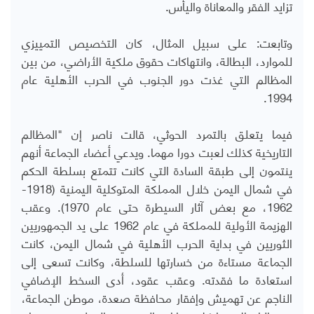
تزايد الفقر والمعاناة واليأس.
وتابعت: على سبيل المثال، كان التخصيص التمييزي
للموارد، البطالة، وانتهاكات حقوق ملكية الأراضي، من بين
المظالم التي غذت دور الجنوب في الحرب الأهلية عام
1994.
فيما يتعلق بالتمرد الحوثي، قالت ناصر إن "المظالم
التاريخية كذلك لعبت دورا مهما. ويدعي أعضاء الجماعة أنهم
ينتمون إلى طبقة السادة التي كانت تتمتع بسلطة الحكم
في شمال اليمن خلال المملكة المتوكلية اليمنية (1918-
1962، مع بعض آثار السيطرة حتى عام 1970). وعقب
الهزيمة الأولية للمملكة في عام 1962 على يد الجمهوريين
الثوريين في بداية الحرب الأهلية في شمال اليمن، كانت
الجماعة مستاءة من خسارتها للسلطة، وكانت تسعى إلى
استعادة ما فقدته. وعقب عقود، أدى السخط الإضافي
الناجم عن تهميش وإفقار محافظة صعدة، موطن الجماعة،