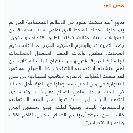
مصير الغد
تتابع "لقد شكلت عقود من المظالم الاقتصادية التي لم
يتم حلها، وكذلك السخط الذي تفاقم بسبب سلسلة من
الصراعات البيئة المثالية، شكلت لظهور اقتصاد حرب قوي.
وتعد التعريفات والرسوم الجمركية المزدوجة، اختلاف قيم
العملات، تقلص عائدات النفط، استغلال المساعدات
الإنسانية الدولية وتحويلها، واستخراج ثروات السكان، من
أهم الأنشطة الاقتصادية الناشئة في ظل الصراع المستمر.
لقد حققت الأطراف المتحاربة مكاسب اقتصادية من خلال
الانتهازية في زمن الحرب، مما جعلها غير راغبة وأقل احتمالا
في البحث عن حل سلمي للصراع. وفي ذات الوقت، أدى
اقتصاد الحرب إلى إحداث تحول في البنية الاجتماعية
والاقتصادية للبلاد. ونتيجة لذلك، يبدو مستقبل اليمن
قاتما، ومن المرجح أن يتسم بالصراع المطول، تفاقم الفقر،
والدمار الاقتصادي".