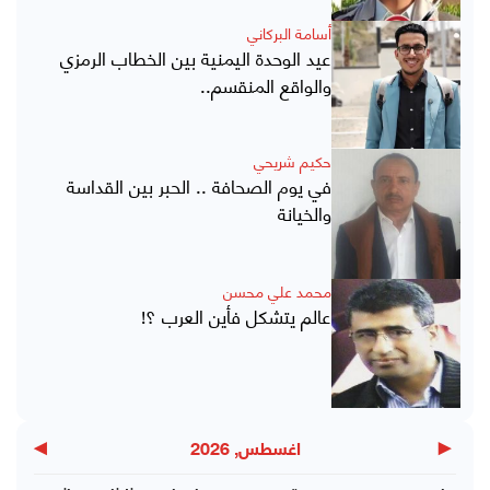
أسامة البركاني
عيد الوحدة اليمنية بين الخطاب الرمزي
والواقع المنقسم..
حكيم شريحي
في يوم الصحافة .. الحبر بين القداسة
والخيانة
محمد علي محسن
عالم يتشكل فأين العرب ؟!
▶
◀
اغسطس, 2026