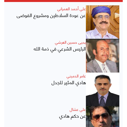
علي أحمد العمراني
عن عودة السلاطين ومشروع الفوضى
يحيى حسين العرشي
الرئيس الشرعي في ذمة الله
عامر الدميني
هادي المثير للجدل
علي عشال
عن حكم هادي