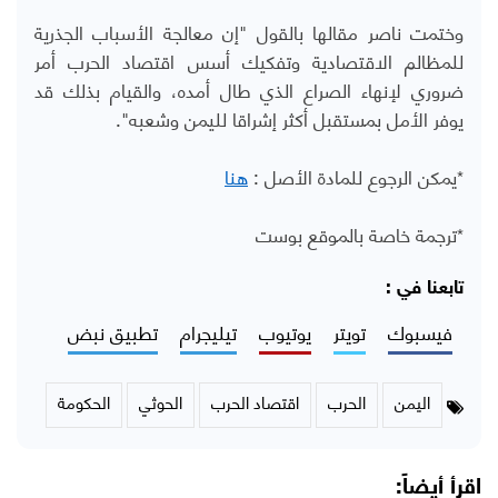
وختمت ناصر مقالها بالقول "إن معالجة الأسباب الجذرية
للمظالم الاقتصادية وتفكيك أسس اقتصاد الحرب أمر
ضروري لإنهاء الصراع الذي طال أمده، والقيام بذلك قد
يوفر الأمل بمستقبل أكثر إشراقا لليمن وشعبه".
*يمكن الرجوع للمادة الأصل :
هنا
*ترجمة خاصة بالموقع بوست
تابعنا في :
فيسبوك
تويتر
يوتيوب
تيليجرام
تطبيق نبض
اليمن
الحرب
اقتصاد الحرب
الحوثي
الحكومة
اقرأ أيضاً: