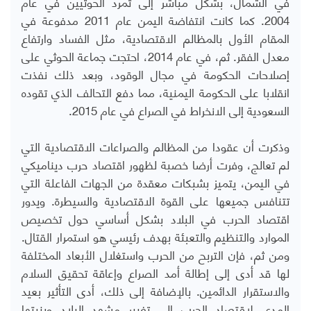
في الشمال، بشكل مباشر إلى تمرد الحوثيين في عام
2004. كما كانت انتفاضة اليمن عام 2011 مدفوعة في
المقام الأول بالمظالم الاقتصادية، مثل الفساد وارتفاع
معدل الفقر. ثم، في عام 2014، احتجت جماعة الحوثي على
إصلاحات الحكومة في مجال الوقود، وبعد ذلك نفذت
انقلابا على الحكومة اليمنية، مما دفع التحالف الذي تقوده
السعودية إلى الانخراط في الصراع في عام 2015.
وذكرت أن عقودا من المظالم والصراعات الاقتصادية التي
لم تعالج، وفرت أرضا خصبة لظهور اقتصاد حرب ديناميكي
في اليمن، يتميز بشبكات معقدة من الجهات الفاعلة التي
تتنافس جميعها على القوة الاقتصادية والسيطرة. ويدور
اقتصاد الحرب في البلاد بشكل أساسي حول تخصيص
الموارد والتنظيم والتعبئة بهدف رئيسي هو استمرار القتال.
ومن ثم، فإن التربح من الحرب واستغلال الأبعاد المختلفة
لها قد أدى إلى إطالة أمد الصراع وإعاقة تحقيق السلام
والاستقرار الدائمين. بالإضافة إلى ذلك، أدى التأثير بعيد
المدى لاقتصاد الحرب إلى تغيير مشهد البلاد وبنيتها