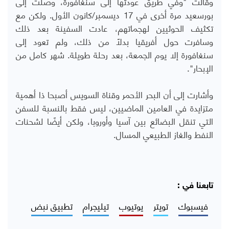
وقالت "وفي طريق عودتها إلى سنغافورة، وصلت إلى
بورسعيد مرة أخرى في 17 ديسمبر/كانون الأول. ولكن مع
تكثيف الحوثيين لهجماتهم، عادت السفينة بعد ذلك
وسافرت حول أفريقيا بدلاً من ذلك، ولم تعود إلى
سنغافورة إلا يوم الجمعة، بعد رحلة طويلة. شهر كامل من
الإبحار".
وأشارت إلى أن البحر الأحمر وقناة السويس أصبحا ذا أهمية
متزايدة في العامين الماضيين، ليس فقط بالنسبة للسفن
التي تنقل البضائع بين آسيا وأوروبا، ولكن أيضًا لشحنات
النفط والغاز الطبيعي المسال.
تابعنا في :
فيسبوك
تويتر
يوتيوب
تيليجرام
تطبيق نبض