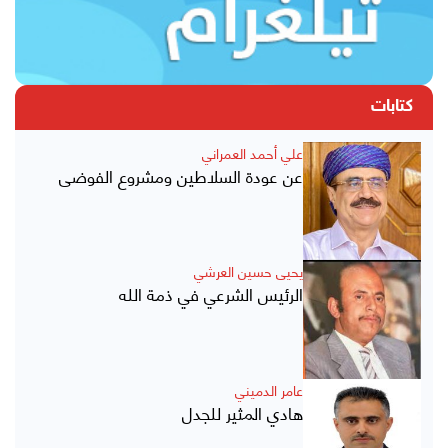
كتابات
علي أحمد العمراني
عن عودة السلاطين ومشروع الفوضى
يحيى حسين العرشي
الرئيس الشرعي في ذمة الله
عامر الدميني
هادي المثير للجدل