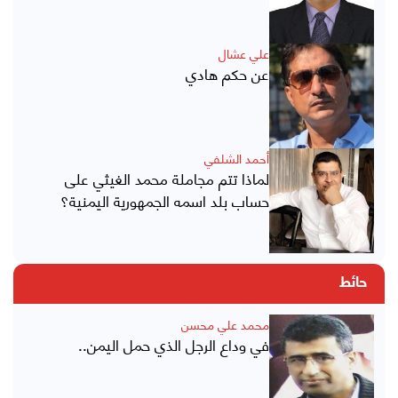
علي عشال
عن حكم هادي
أحمد الشلفي
لماذا تتم مجاملة محمد الغيثي على
حساب بلد اسمه الجمهورية اليمنية؟
حائط
محمد علي محسن
في وداع الرجل الذي حمل اليمن..