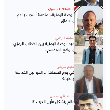
عبدالمالك الشميري
الوحدة اليمنية.. ملحمة نُسجت بالدم
والاتفاق
أسامة البركاني
عيد الوحدة اليمنية بين الخطاب الرمزي
والواقع المنقسم..
حكيم شريحي
في يوم الصحافة .. الحبر بين القداسة
والخيانة
محمد علي محسن
عالم يتشكل فأين العرب ؟!