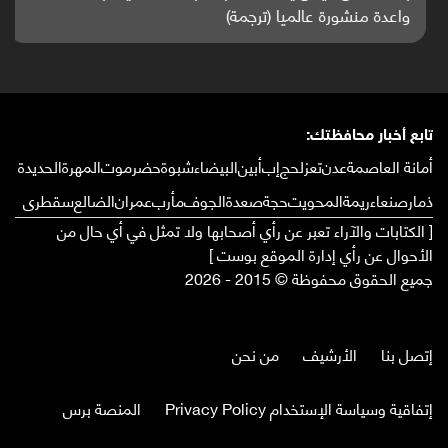
واعدة منشورة عالميا (ترجمة)
تابع أخبار محافظتك:
أمانة العاصمة
عدن
تعز
لحج
إب
أبين
البيضاء
شبوة
حضرموت
المهرة
الحديدة
ذمار
صنعاء
ريمة
المحويت
حجة
صعدة
الجوف
مأرب
عمران
الضالع
سقطرى
[ الكتابات والآراء تعبر عن رأي أصحابها ولا تمثل في أي حال من
الأحوال عن رأي إدارة الموقع بوست ]
جميع الحقوق محفوظة © 2015 - 2026
إتصل بنا
الأرشيف
من نحن
إتفاقية وسياسة الإستخدام Privacy Policy
المنصة برس