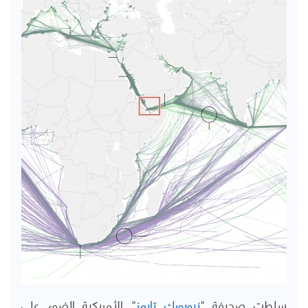
سلطت صحيفة "
نيويورك تايمز
" الأمريكية الضوء على