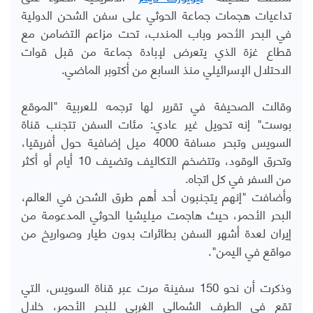
تداعيات هجمات جماعة الحوثي على سفن الشحن الدولية
في البحر الأحمر وباب المندب، تحت مزاعم التضامن مع
قطاع غزة الذي يتعرض لإبادة جماعة من قبل قوات
الاحتلال الإسرائيلي منذ السابع من أكتوبر الماضي.
وقالت الصحيفة في تقرير لها ترجمه للعربية "الموقع
بوست" إنه تحويل غير عادي: مئات السفن تتجنب قناة
السويس وتبحر مسافة 4000 ميل إضافية حول أفريقيا،
وتحرق الوقود، وتتضخم التكاليف وتضيف 10 أيام أو أكثر
من السفر في كل اتجاه.
وأضافت "إنهم يتجنبون أحد أهم طرق الشحن في العالم،
البحر الأحمر، حيث هاجمت ميليشيا الحوثي المدعومة من
إيران لعدة أشهر السفن بطائرات بدون طيار وصواريخ من
مواقع في اليمن".
وذكرت أن نحو 150 سفينة مرت عبر قناة السويس، التي
تقع في الطرف الشمالي الغربي للبحر الأحمر، خلال