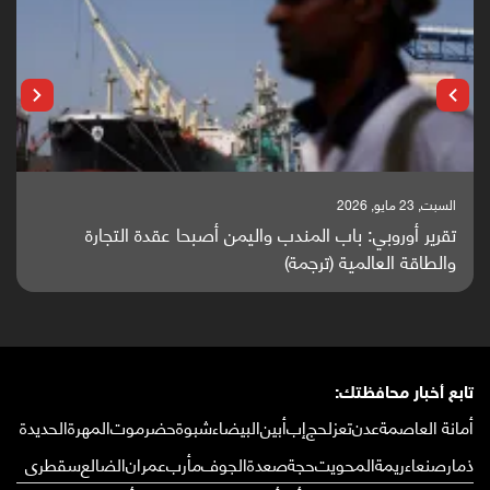
السبت, 23 مايو, 2026
تقرير أوروبي: باب المندب واليمن أصبحا عقدة التجارة
والطاقة العالمية (ترجمة)
تابع أخبار محافظتك:
أمانة العاصمة
عدن
تعز
لحج
إب
أبين
البيضاء
شبوة
حضرموت
المهرة
الحديدة
ذمار
صنعاء
ريمة
المحويت
حجة
صعدة
الجوف
مأرب
عمران
الضالع
سقطرى