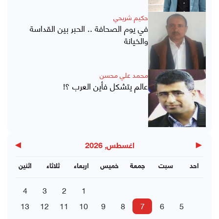
حكيم شريحي
في يوم الصحافة .. الحبر بين القداسة
والخيانة
محمد علي محسن
عالم يتشكل فأين العرب ؟!
▶
◀
اغسطس, 2026
احد
سبت
جمعة
خميس
اربعاء
ثلاثاء
اثنين
4
3
2
1
13
12
11
10
9
8
7
6
5