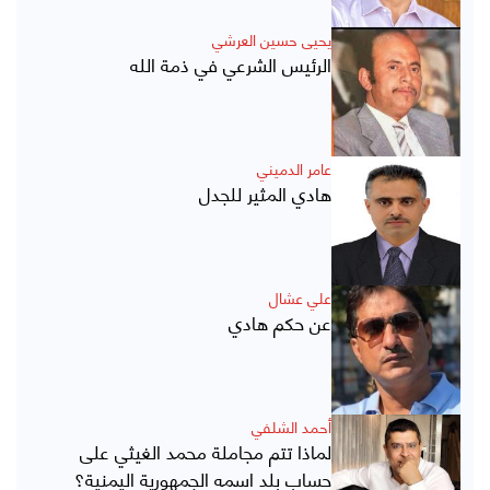
يحيى حسين العرشي
الرئيس الشرعي في ذمة الله
عامر الدميني
هادي المثير للجدل
علي عشال
عن حكم هادي
أحمد الشلفي
لماذا تتم مجاملة محمد الغيثي على
حساب بلد اسمه الجمهورية اليمنية؟