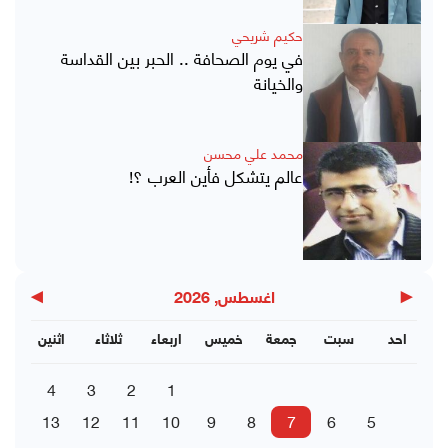
حكيم شريحي
في يوم الصحافة .. الحبر بين القداسة
والخيانة
محمد علي محسن
عالم يتشكل فأين العرب ؟!
▶
◀
اغسطس, 2026
احد
سبت
جمعة
خميس
اربعاء
ثلاثاء
اثنين
4
3
2
1
13
12
11
10
9
8
7
6
5