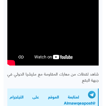
شاهد لقطات من معارك المقاومة مع مليشيا الحوثي في
جبهة البقع
لمتابعة الموقع على التيلجرام
@Almawqeapost