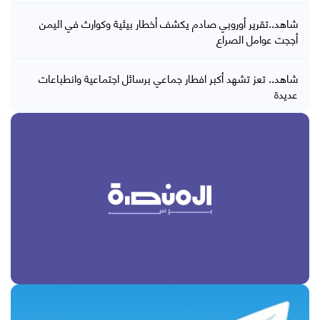
شاهد..تقرير أوروبي صادم يكشف أخطار بيئية وكوارث في اليمن
أججت عوامل الصراع
شاهد.. تعز تشهد أكبر افطار جماعي برسائل اجتماعية وانطباعات
عديدة