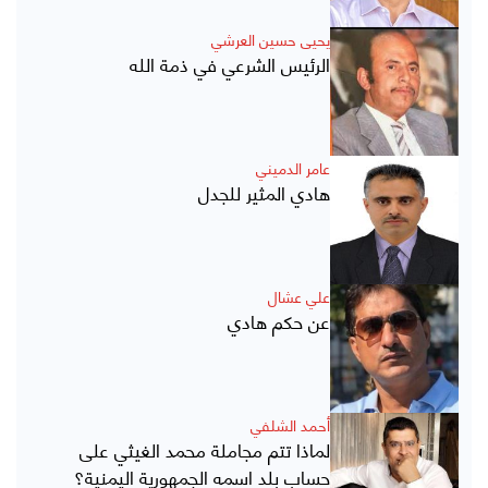
يحيى حسين العرشي
الرئيس الشرعي في ذمة الله
عامر الدميني
هادي المثير للجدل
علي عشال
عن حكم هادي
أحمد الشلفي
لماذا تتم مجاملة محمد الغيثي على
حساب بلد اسمه الجمهورية اليمنية؟