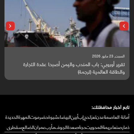
السبت, 23 مايو, 2026
تقرير أوروبي: باب المندب واليمن أصبحا عقدة التجارة
والطاقة العالمية (ترجمة)
تابع أخبار محافظتك:
أمانة العاصمة
عدن
تعز
لحج
إب
أبين
البيضاء
شبوة
حضرموت
المهرة
الحديدة
ذمار
صنعاء
ريمة
المحويت
حجة
صعدة
الجوف
مأرب
عمران
الضالع
سقطرى