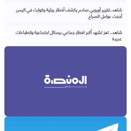
شاهد..تقرير أوروبي صادم يكشف أخطار بيئية وكوارث في اليمن
أججت عوامل الصراع
شاهد.. تعز تشهد أكبر افطار جماعي برسائل اجتماعية وانطباعات
عديدة