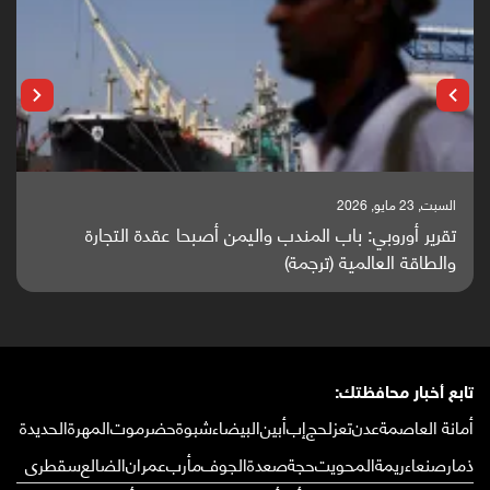
السبت, 23 مايو, 2026
تقرير أوروبي: باب المندب واليمن أصبحا عقدة التجارة
والطاقة العالمية (ترجمة)
تابع أخبار محافظتك:
أمانة العاصمة
عدن
تعز
لحج
إب
أبين
البيضاء
شبوة
حضرموت
المهرة
الحديدة
ذمار
صنعاء
ريمة
المحويت
حجة
صعدة
الجوف
مأرب
عمران
الضالع
سقطرى