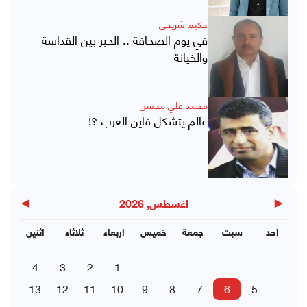
حكيم شريحي
في يوم الصحافة .. الحبر بين القداسة
والخيانة
محمد علي محسن
عالم يتشكل فأين العرب ؟!
▶
◀
اغسطس, 2026
احد
سبت
جمعة
خميس
اربعاء
ثلاثاء
اثنين
4
3
2
1
13
12
11
10
9
8
7
6
5