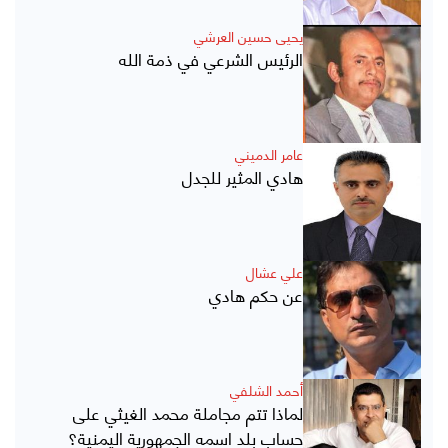
يحيى حسين العرشي
الرئيس الشرعي في ذمة الله
عامر الدميني
هادي المثير للجدل
علي عشال
عن حكم هادي
أحمد الشلفي
لماذا تتم مجاملة محمد الغيثي على
حساب بلد اسمه الجمهورية اليمنية؟