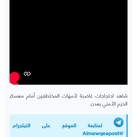
شاهد احتجاجات غاضبة لأمهات المختطفين أمام معسكر
الحزم الأمني بعدن
لمتابعة الموقع على التيلجرام
@Almawqeapost