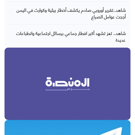
شاهد..تقرير أوروبي صادم يكشف أخطار بيئية وكوارث في اليمن
أججت عوامل الصراع
شاهد.. تعز تشهد أكبر افطار جماعي برسائل اجتماعية وانطباعات
عديدة