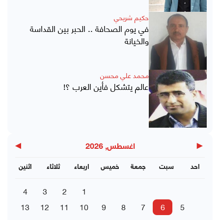
حكيم شريحي
في يوم الصحافة .. الحبر بين القداسة
والخيانة
محمد علي محسن
عالم يتشكل فأين العرب ؟!
▶
◀
اغسطس, 2026
احد
سبت
جمعة
خميس
اربعاء
ثلاثاء
اثنين
4
3
2
1
13
12
11
10
9
8
7
6
5