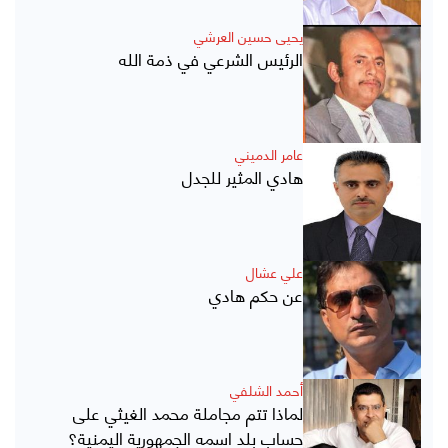
يحيى حسين العرشي
الرئيس الشرعي في ذمة الله
عامر الدميني
هادي المثير للجدل
علي عشال
عن حكم هادي
أحمد الشلفي
لماذا تتم مجاملة محمد الغيثي على
حساب بلد اسمه الجمهورية اليمنية؟