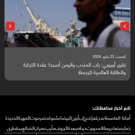
السبت, 23 مايو, 2026
تقرير أوروبي: باب المندب واليمن أصبحا عقدة التجارة
والطاقة العالمية (ترجمة)
تابع أخبار محافظتك:
أمانة العاصمة
عدن
تعز
لحج
إب
أبين
البيضاء
شبوة
حضرموت
المهرة
الحديدة
ذمار
صنعاء
ريمة
المحويت
حجة
صعدة
الجوف
مأرب
عمران
الضالع
سقطرى