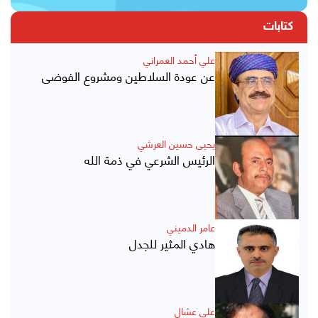
كتابات
علي أحمد العمراني
عن عودة السلاطين ومشروع الفوضى
يحيى حسين العرشي
الرئيس الشرعي في ذمة الله
عامر الدميني
هادي المثير للجدل
علي عشال