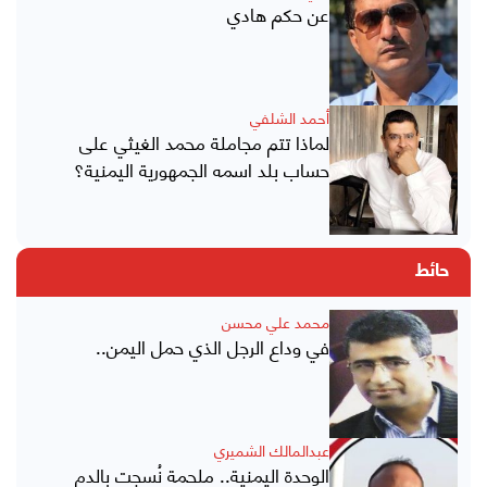
عن حكم هادي
أحمد الشلفي
لماذا تتم مجاملة محمد الغيثي على
حساب بلد اسمه الجمهورية اليمنية؟
حائط
محمد علي محسن
في وداع الرجل الذي حمل اليمن..
عبدالمالك الشميري
الوحدة اليمنية.. ملحمة نُسجت بالدم