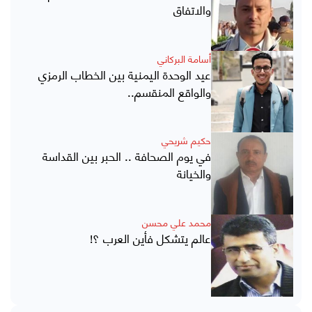
والاتفاق
أسامة البركاني
عيد الوحدة اليمنية بين الخطاب الرمزي
والواقع المنقسم..
حكيم شريحي
في يوم الصحافة .. الحبر بين القداسة
والخيانة
محمد علي محسن
عالم يتشكل فأين العرب ؟!