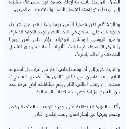
الشرق الأوسط باتت مترابطة بصورة غير مسبوقة، مشيرة
إلى أن تداعياتها تمتد لتشمل الأمن والاقتصاد العالميين.
وقالت: "لم تكن قضايا الأمن يوما بهذا القدر من الترابط.
فالهجمات على السفن في البحر الأحمر تهدد التجارة الدولية،
والغزو الروسي الوحشي لأوكرانيا يؤثر على أمن أوروبا
والشرق الأوسط، فيما تمتد تأثيرات أزمة السودان لتشمل
المنطقة والعالم بأسره".
وأشارت كوبر إلى أن وقف إطلاق النار في غزة دخل أسبوعه
الرابع، بعد عامين من الألم "الذي هزّ الضمير العالمي"،
معتبرة أن وقف إطلاق النار ورغم هشاشته أتاح عودة عدد
من الأسرى وزيادة حجم المساعدات الإنسانية.
وأثنت الوزيرة البريطانية على جهود الولايات المتحدة وقطر
ومصر وتركيا في إنجاز اتفاق وقف إطلاق النار.
لكنها حذرت من أن الوضع الميداني ما زال هشا، مضيفة: