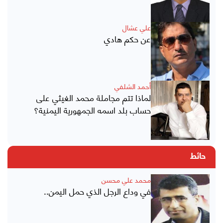
علي عشال
عن حكم هادي
أحمد الشلفي
لماذا تتم مجاملة محمد الغيثي على
حساب بلد اسمه الجمهورية اليمنية؟
حائط
محمد علي محسن
في وداع الرجل الذي حمل اليمن..