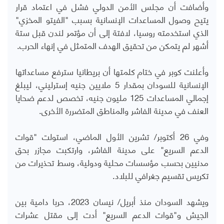
وأضافت أن مجلس الأمن الدولي فشل في اعتماد قرار
يتيح وصول المساعدات الإنسانية بسبب "الفيتو المخزي"
الذي استخدمته روسيا، لافتة إلى أن مؤتمر لندن قبل ستة
أشهر لم يتمكن من تحقيق الهدف المتمثل في إنهاء الحرب.
وأعلنت كوبر في ختام كلمتها أن بريطانيا سترفع مساعداتها
الإنسانية للسودان بمقدار 5 ملايين جنيه إسترليني، ليبلغ
إجمالي المساعدات 125 مليون جنيه، تخصص لدعم ضحايا
العنف في مدينة الفاشر والمناطق المتضررة الأخرى.
وفي 26 أكتوبر/ تشرين الأول الماضي، استولت "قوات
الدعم السريع" على مدينة الفاشر، وارتكبت مجازر بحق
مدنيين بحسب مؤسسات محلية ودولية، وسط تحذيرات من
تكريس تقسيم جغرافي للبلاد.
ويشهد السودان منذ أبريل/ نيسان 2023، حربا دامية بين
الجيش و"قوات الدعم السريع" أدت إلى مقتل عشرات