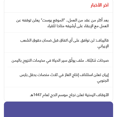
آخر الأخبار
بعد أكثر من عقد من العمل.. "الموقع بوست" يعلن توقفه عن
العمل مع الإبقاء على أرشيفه متاحا للقراء
قاليباف: لن نوافق على أي اتفاق قبل ضمان حقوق الشعب
الإيراني
صرخات مُكبّلة.. ملف يوثّق سير الحياة في مخيمات النزوح باليمن
إيران تعلن استئناف إنتاج الغاز في ثلاث منصات بحقل بارس
الجنوبي
الأوقاف اليمنية تعلن نجاح موسم الحج لعام 1447هـ