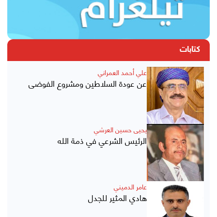
كتابات
علي أحمد العمراني
عن عودة السلاطين ومشروع الفوضى
يحيى حسين العرشي
الرئيس الشرعي في ذمة الله
عامر الدميني
هادي المثير للجدل