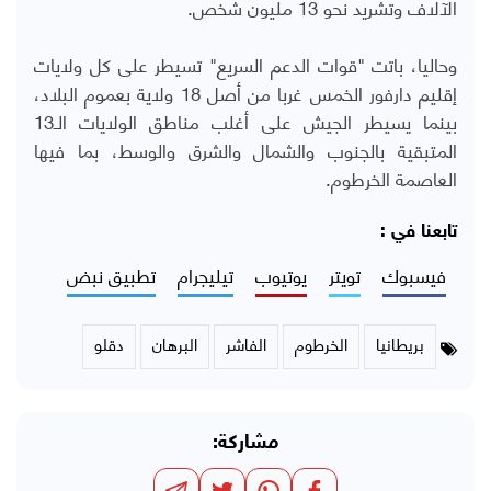
الآلاف وتشريد نحو 13 مليون شخص.
وحاليا، باتت "قوات الدعم السريع" تسيطر على كل ولايات
إقليم دارفور الخمس غربا من أصل 18 ولاية بعموم البلاد،
بينما يسيطر الجيش على أغلب مناطق الولايات الـ13
المتبقية بالجنوب والشمال والشرق والوسط، بما فيها
العاصمة الخرطوم.
تابعنا في :
فيسبوك
تويتر
يوتيوب
تيليجرام
تطبيق نبض
بريطانيا
الخرطوم
الفاشر
البرهان
دقلو
مشاركة: