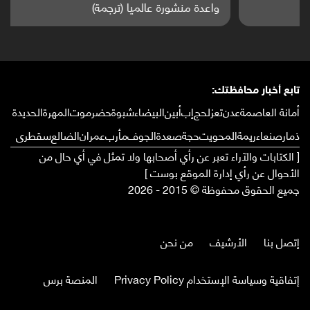
واعدة منشورة عالميا (ترجمة)
تابع أخبار محافظتك:
أمانة العاصمة
عدن
تعز
لحج
إب
أبين
البيضاء
شبوة
حضرموت
المهرة
الحديدة
ذمار
صنعاء
ريمة
المحويت
حجة
صعدة
الجوف
مأرب
عمران
الضالع
سقطرى
[ الكتابات والآراء تعبر عن رأي أصحابها ولا تمثل في أي حال من
الأحوال عن رأي إدارة الموقع بوست ]
جميع الحقوق محفوظة © 2015 - 2026
إتصل بنا
الأرشيف
من نحن
إتفاقية وسياسة الإستخدام Privacy Policy
المنصة برس