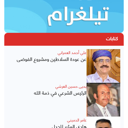
كتابات
علي أحمد العمراني
عن عودة السلاطين ومشروع الفوضى
يحيى حسين العرشي
الرئيس الشرعي في ذمة الله
عامر الدميني
هادي المثير للجدل