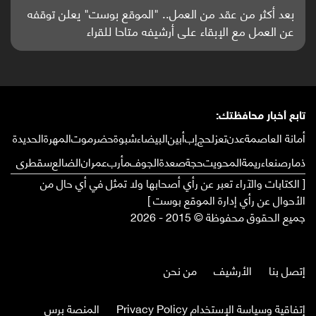
باحثون من اليمن يدخلون سباق أبحاث ألزهايمر بدراسة
واعدة منشورة عالميا (ترجمة)
تابع أخبار محافظتك:
أمانة العاصمة
عدن
تعز
لحج
إب
أبين
البيضاء
شبوة
حضرموت
المهرة
الحديدة
ذمار
صنعاء
ريمة
المحويت
حجة
صعدة
الجوف
مأرب
عمران
الضالع
سقطرى
[ الكتابات والآراء تعبر عن رأي أصحابها ولا تمثل في أي حال من
الأحوال عن رأي إدارة الموقع بوست ]
جميع الحقوق محفوظة © 2015 - 2026
إتصل بنا
الأرشيف
من نحن
إتفاقية وسياسة الإستخدام Privacy Policy
المنصة برس