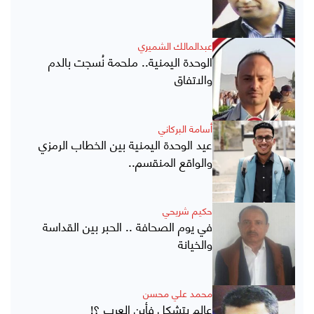
عبدالمالك الشميري
الوحدة اليمنية.. ملحمة نُسجت بالدم
والاتفاق
أسامة البركاني
عيد الوحدة اليمنية بين الخطاب الرمزي
والواقع المنقسم..
حكيم شريحي
في يوم الصحافة .. الحبر بين القداسة
والخيانة
محمد علي محسن
عالم يتشكل فأين العرب ؟!