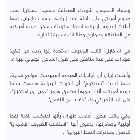
ومساء الخميس، شهدت المنطقة تصعيدا عسكريا عقب
هجوم أمريكي على ناقلة نفط إيرانية، بحسب طهران، فيما
أعلنت البحرية الإيرانية لاحقا استهداف سفن حربية أمريكية
في المنطقة بصواريخ وطائرات مسيرة انتحارية.
في المقابل، قالت الولايات المتحدة إنها ردت عبر تنفيذ
هجمات على عدة مناطق على طول الساحل الجنوبي لإيران.
وأعلنت إيران أن الولايات المتحدة استهدفت مواقع مدنية،
بينما ادعت "سنتكوم" أن القوات الإيرانية هاجمت سفنا
حربية أمريكية أثناء عبورها مضيق هرمز "دون أي استفزاز"،
وأن الرد الأمريكي جاء "دفاعا عن النفس".
وفي وقت لاحق، أفادت طهران بأنها اعترضت ناقلة نفط
أجنبية وصادرتها، بدعوى أنها "استغلت الظروف الإقليمية
للإضرار بصادرات النفط الإيرانية".