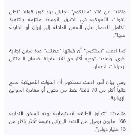
ونقلت عن قائد "سنتكوم" الجنرال براد كوبر قوله: "تظل
القوات الأمريكية في الشرق الأوسط ملتزمة بالتنفيذ
الكامل للحصار على السفن الداخلة إلى إيران أو الخارجة
منها".
كما ادعت "سنتكوم" أن قواتها "عطلت" عدة سفن تجارية
أخرى، وأعادت توجيه أكثر من 50 سفينة لضمان الامتثال
لإجراءات الحصار.
وفي بيان آخر، ادعت سنتكوم أن القوات الأمريكية تمنع
حالياً أكثر من 70 ناقلة نفط من دخول أو مغادرة الموانئ
الإيرانية.
وتابعت: "تتجاوز الطاقة الاستيعابية لهذه السفن التجارية
166 مليون برميل من النفط الإيراني بقيمة تُقدّر بأكثر من
13 مليار دولار".