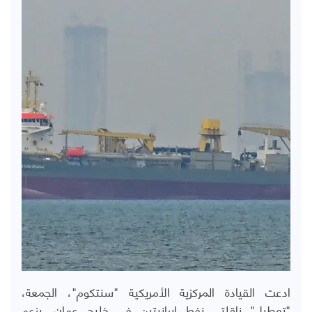
ادعت القيادة المركزية الأمريكية "سنتكوم"، الجمعة،
"تعطيل" ناقلتي نفط إيرانيتين في خليج عمان، بزعم