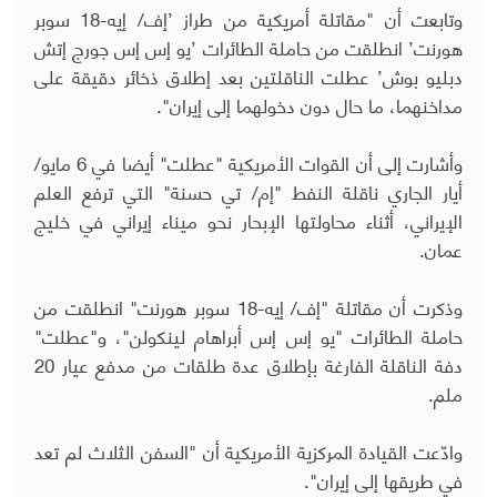
وتابعت أن "مقاتلة أمريكية من طراز ’إف/ إيه-18 سوبر
هورنت’ انطلقت من حاملة الطائرات ’يو إس إس جورج إتش
دبليو بوش’ عطلت الناقلتين بعد إطلاق ذخائر دقيقة على
مداخنهما، ما حال دون دخولهما إلى إيران".
وأشارت إلى أن القوات الأمريكية "عطلت" أيضا في 6 مايو/
أيار الجاري ناقلة النفط "إم/ تي حسنة" التي ترفع العلم
الإيراني، أثناء محاولتها الإبحار نحو ميناء إيراني في خليج
عمان.
وذكرت أن مقاتلة "إف/ إيه-18 سوبر هورنت" انطلقت من
حاملة الطائرات "يو إس إس أبراهام لينكولن"، و"عطلت"
دفة الناقلة الفارغة بإطلاق عدة طلقات من مدفع عيار 20
ملم.
وادّعت القيادة المركزية الأمريكية أن "السفن الثلاث لم تعد
في طريقها إلى إيران".