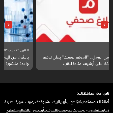
الإثنين, 25 مايو, 2026
باحثون من اليمن يدخلون سباق أبحاث ألزهايمر بدراسة
واعدة منشورة عالميا (ترجمة)
تابع أخبار محافظتك:
أمانة العاصمة
عدن
تعز
لحج
إب
أبين
البيضاء
شبوة
حضرموت
المهرة
الحديدة
ذمار
صنعاء
ريمة
المحويت
حجة
صعدة
الجوف
مأرب
عمران
الضالع
سقطرى