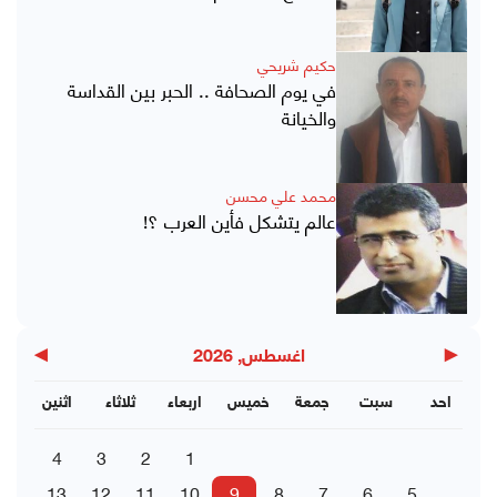
حكيم شريحي
في يوم الصحافة .. الحبر بين القداسة
والخيانة
محمد علي محسن
عالم يتشكل فأين العرب ؟!
▶
◀
اغسطس, 2026
احد
سبت
جمعة
خميس
اربعاء
ثلاثاء
اثنين
4
3
2
1
13
12
11
10
9
8
7
6
5