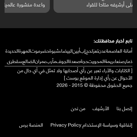
واعدة منشورة عالميا (ترجمة)
تابع أخبار محافظتك:
أمانة العاصمة
عدن
تعز
لحج
إب
أبين
البيضاء
شبوة
حضرموت
المهرة
الحديدة
ذمار
صنعاء
ريمة
المحويت
حجة
صعدة
الجوف
مأرب
عمران
الضالع
سقطرى
[ الكتابات والآراء تعبر عن رأي أصحابها ولا تمثل في أي حال من
الأحوال عن رأي إدارة الموقع بوست ]
جميع الحقوق محفوظة © 2015 - 2026
إتصل بنا
الأرشيف
من نحن
إتفاقية وسياسة الإستخدام Privacy Policy
المنصة برس