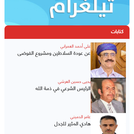
كتابات
علي أحمد العمراني
عن عودة السلاطين ومشروع الفوضى
يحيى حسين العرشي
الرئيس الشرعي في ذمة الله
عامر الدميني
هادي المثير للجدل