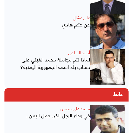
علي عشال
عن حكم هادي
أحمد الشلفي
لماذا تتم مجاملة محمد الغيثي على
حساب بلد اسمه الجمهورية اليمنية؟
حائط
محمد علي محسن
في وداع الرجل الذي حمل اليمن..