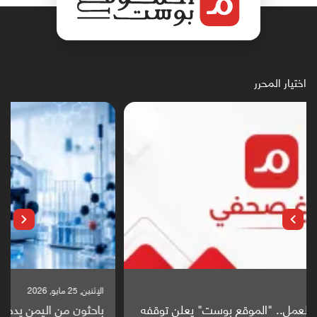
اختيار المحرر
الإثنين, 25 مايو, 2026
باحثون من اليمن يدخلون سباق أبحاث ألزهايمر بدراسة