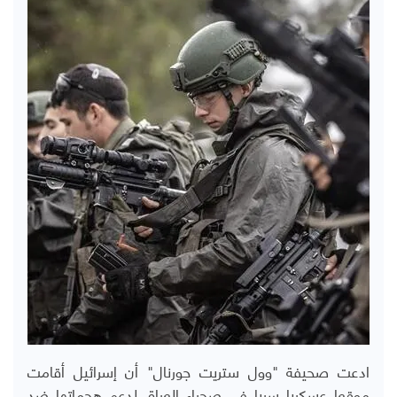
ادعت صحيفة "وول ستريت جورنال" أن إسرائيل أقامت
موقعا عسكريا سريا في صحراء العراق لدعم هجماتها ضد