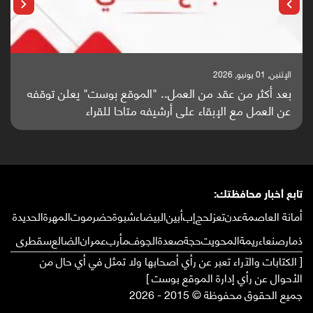
الإثنين, 25 مايو, 2026
باحثون من اليمن يدخلون سباق أبحاث ألزهايمر بدراسة
واعدة منشورة عالميا (ترجمة)
تابع أخبار محافظتك:
أمانة العاصمة
عدن
تعز
لحج
إب
أبين
البيضاء
شبوة
حضرموت
المهرة
الحديدة
ذمار
صنعاء
ريمة
المحويت
حجة
صعدة
الجوف
مأرب
عمران
الضالع
سقطرى
[ الكتابات والآراء تعبر عن رأي أصحابها ولا تمثل في أي حال من
الأحوال عن رأي إدارة الموقع بوست ]
جميع الحقوق محفوظة © 2015 - 2026