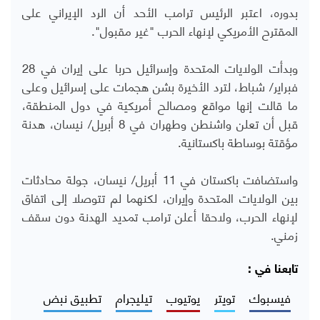
بدوره، اعتبر الرئيس ترامب الأحد أن الرد الإيراني على
المقترح الأمريكي لإنهاء الحرب "غير مقبول".
وبدأت الولايات المتحدة وإسرائيل حربا على إيران في 28
فبراير/ شباط، لترد الأخيرة بشن هجمات على إسرائيل وعلى
ما قالت إنها مواقع ومصالح أمريكية في دول المنطقة،
قبل أن تعلن واشنطن وطهران في 8 أبريل/ نيسان، هدنة
مؤقتة بوساطة باكستانية.
واستضافت باكستان في 11 أبريل/ نيسان، جولة محادثات
بين الولايات المتحدة وإيران، لكنهما لم تتوصلا إلى اتفاق
لإنهاء الحرب، ولاحقا أعلن ترامب تمديد الهدنة دون سقف
زمني.
تابعنا في :
فيسبوك
تويتر
يوتيوب
تيليجرام
تطبيق نبض