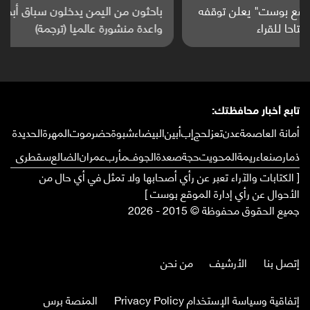
باحثون من اليمن يدخلون سباق أبحاث ألزهايمر بدراسة
واعدة منشورة عالميا (ترجمة)
تابع أخبار محافظتك:
أمانة العاصمة
عدن
تعز
لحج
إب
أبين
البيضاء
شبوة
حضرموت
المهرة
الحديدة
ذمار
صنعاء
ريمة
المحويت
حجة
صعدة
الجوف
مأرب
عمران
الضالع
سقطرى
[ الكتابات والآراء تعبر عن رأي أصحابها ولا تمثل في أي حال من
الأحوال عن رأي إدارة الموقع بوست ]
جميع الحقوق محفوظة © 2015 - 2026
إتصل بنا
الأرشيف
من نحن
إتفاقية وسياسة الإستخدام Privacy Policy
المنصة برس