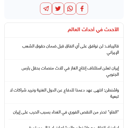
الأحدث في
أحداث العالم
قاليباف: لن نوافق على أي اتفاق قبل ضمان حقوق الشعب
الإيراني
إيران تعلن استئناف إنتاج الغاز في ثلاث منصات بحقل بارس
الجنوبي
واشنطن: انتهى عهد دعمنا للدفاع عن الدول الغنية ونريد شراكات لا
تبعية
"الفاو" تحذر من النقص الفوري في الغذاء بسبب الحرب على إيران
إيران: لا اتفاق مع واشنطن والمشاورات لا تزال مستمرة