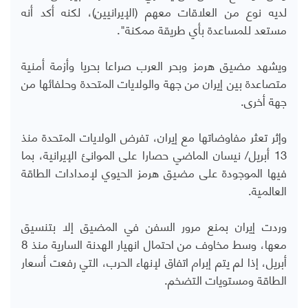
لديه نوع من العلاقات معهم (الإيرانيين)، لكنه أكد أنه
مستعد للمساعدة بأي طريقة ممكنة".
ويشهد مضيق هرمز وبحر العرب صراعا بحريا وأزمة أمنية
متصاعدة بين إيران من جهة والولايات المتحدة وحلفائها من
جهة أخرى.
وإثر تعثر مفاوضاتها مع إيران، تفرض الولايات المتحدة منذ
13 أبريل/ نيسان الماضي حصارا على الموانئ الإيرانية، بما
فيها الموجودة على مضيق هرمز الحيوي لإمدادات الطاقة
العالمية.
وردت إيران بمنع مرور السفن في المضيق إلا بتنسيق
معها، وسط مخاوف من احتمال انهيار الهدنة السارية منذ 8
أبريل، إذا لم يتم إبرام اتفاق لإنهاء الحرب، التي رفعت أسعار
الطاقة ومستويات التضخم.