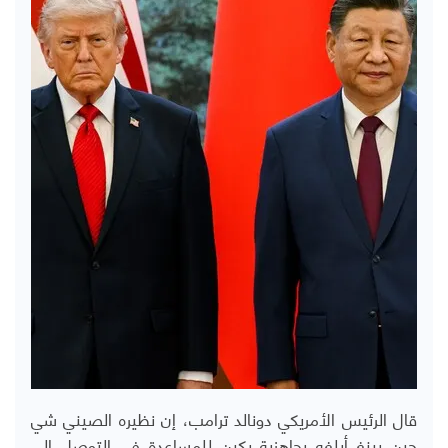
قال الرئيس الأمريكي دونالد ترامب، إن نظيره الصيني شي
جين بينغ أبلغه بجاهزية بكين للمساعدة في التوصل إلى