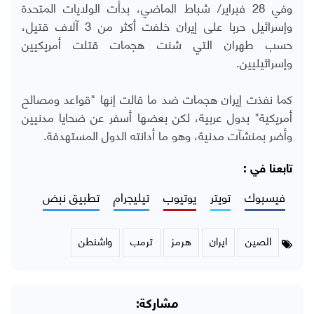
وفي 28 فبراير/ شباط الماضي، بدأت الولايات المتحدة
وإسرائيل حربا على إيران خلفت أكثر من 3 آلاف قتيل،
حسب طهران التي شنت هجمات قتلت أمريكيين
وإسرائيليين.
كما نفذت إيران هجمات ضد ما قالت إنها "قواعد ومصالح
أمريكية" بدول عربية، لكن بعضها أسفر عن ضحايا مدنيين
وأضر بمنشآت مدنية، وهو ما أدانته الدول المستهدفة.
تابعنا في :
فيسبوك
تويتر
يوتيوب
تيليجرام
تطبيق نبض
الصين
ايران
هرمز
ترمب
واشنطن
مشاركة: