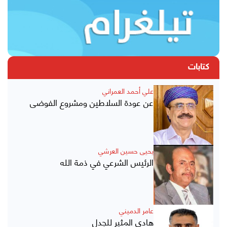
كتابات
علي أحمد العمراني
عن عودة السلاطين ومشروع الفوضى
يحيى حسين العرشي
الرئيس الشرعي في ذمة الله
عامر الدميني
هادي المثير للجدل