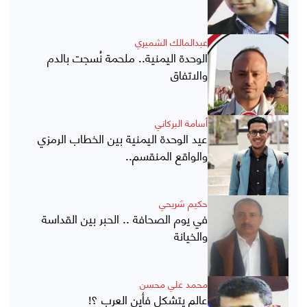
عبدالمالك الشميري
الوحدة اليمنية.. ملحمة نُسجت بالدم
والاتفاق
أسامة البركاني
عيد الوحدة اليمنية بين الخطاب الرمزي
والواقع المنقسم..
حكيم شريحي
في يوم الصحافة .. الحبر بين القداسة
والخيانة
محمد علي محسن
عالم يتشكل فأين العرب ؟!