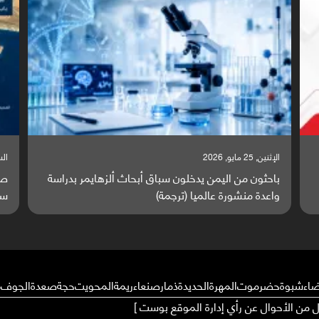
السبت, 23 مايو, 2026
السبت,
صراع دولي يتصاعد قرب اليمن والبحر الأحمر يتحول إلى
تق
ساحة مواجهة عالمية (ترجمة)
وا
ضاء
شبوة
حضرموت
المهرة
الحديدة
ذمار
صنعاء
ريمة
المحويت
حجة
صعدة
الجوف
م
ال من الأحوال عن رأي إدارة الموقع بوست ]