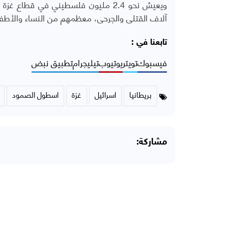
ويعيش نحو 2.4 مليون فلسطيني في قطا
آلاف القتلى والجرحى، معظمهم من النساء والأطفا
تابعنا في :
فيسبوك
تويتر
يوتيوب
تيليجرام
تطبيق نبض
بريطانيا
اسرائيل
غزة
اسطول الصمود
مشاركة: