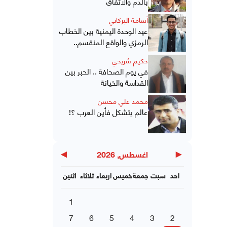
بالدم والاتفاق
أسامة البركاني
عيد الوحدة اليمنية بين الخطاب
الرمزي والواقع المنقسم..
حكيم شريحي
في يوم الصحافة .. الحبر بين
القداسة والخيانة
محمد علي محسن
عالم يتشكل فأين العرب ؟!
▶
◀
اغسطس, 2026
احد
سبت
جمعة
خميس
اربعاء
ثلاثاء
اثنين
1
7
6
5
4
3
2