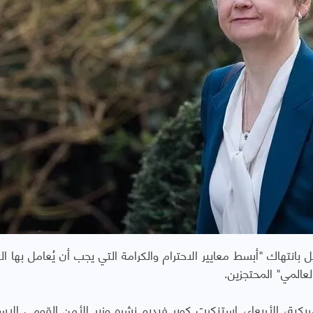
يل بانتهاك "أبسط معايير الاحترام والكرامة التي يجب أن يُعامل بها ا
المي" المحتجزين.
ية، الأربعاء، استنكرت كوبر فيديو نشره وزير الأمن القومي الإسر