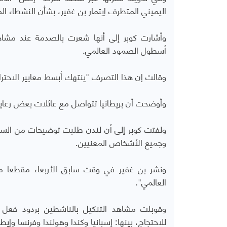
اليميني المتطرف إيتمار بن غفير، بشأن النشطاء ال
وأشارت كوبر إلى أنها شعرت بالصدمة عند مشا
أسطول الصمود العالمي.
وقالت إن هذا التصرف "ينتهك أبسط معايير الاحترام 
وأوضحت أن بريطانيا تتواصل مع عائلات بعض رعاي
ولفتت كوبر إلى أن لندن طلبت توضيحات من السلطا
وجميع الأشخاص المعنيين.
ونشر بن غفير في وقت سابق الأربعاء مقطعا 
العالمي".
وقوبلت مشاهد التنكيل بالناشطين بردود فعل 
للاحتجاج، بينها: إسبانيا وكندا وهولندا وفرنسا وإيطال