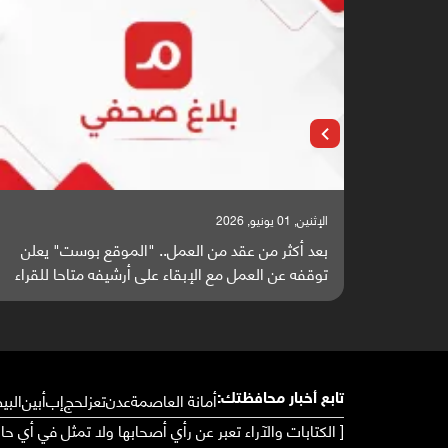
الإثنين, 25 مايو, 2026
" يعلن
باحثون من اليمن يدخلون سباق أبحاث ألزهايمر بدراسة
 للقراء
واعدة منشورة عالميا (ترجمة)
أمانة العاصمة
عدن
تعز
لحج
إب
أبين
البي
تابع أخبار محافظتك:
[ الكتابات والآراء تعبر عن رأي أصحابها ولا تمثل في أي ح