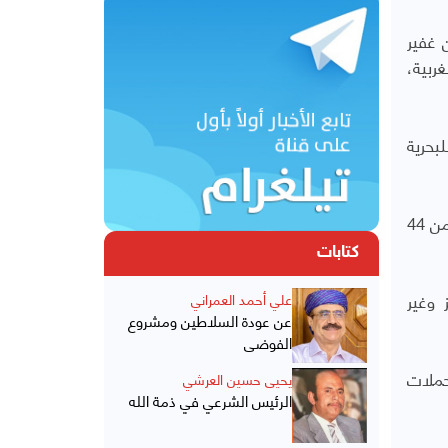
 غفير
ربية،
بحرية
ووفق منظمي الأسطول، تدخل الجيش الإسرائيلي ضد جميع قواربه البالغ عددها نحو 50 قاربا، وعلى متنها 428 ناشطا من 44
كتابات
 وغير
علي أحمد العمراني
عن عودة السلاطين ومشروع
الفوضى
حملات
يحيى حسين العرشي
الرئيس الشرعي في ذمة الله