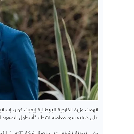
اتهمت وزيرة الخارجية البريطانية إيفيت كوبر، إسرائ
على خلفية سوء معاملة نشطاء "أسطول الصمود الع
وفي تدوينة نشرتها عبر منصة شركة "إكس" الأمريك