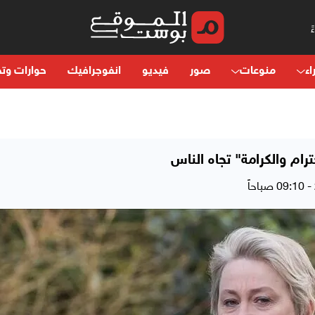
اء
منوعات
صور
فيديو
انفوجرافيك
حوارات وتح
ترام والكرامة" تجاه الناس