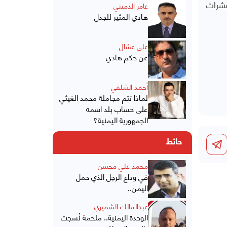
 عشرات
عامر الدميني
هادي المثير للجدل
علي عشال
عن حكم هادي
أحمد الشلفي
لماذا تتم مجاملة محمد الغيثي
على حساب بلد اسمه
الجمهورية اليمنية؟
حائط
محمد علي محسن
في وداع الرجل الذي حمل
اليمن..
عبدالمالك الشميري
الوحدة اليمنية.. ملحمة نُسجت