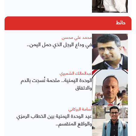
حائط
محمد علي محسن
في وداع الرجل الذي حمل اليمن..
عبدالمالك الشميري
الوحدة اليمنية.. ملحمة نُسجت بالدم
والاتفاق
أسامة البركاني
عيد الوحدة اليمنية بين الخطاب الرمزي
والواقع المنقسم..