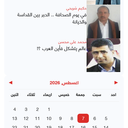
حكيم شريحي
في يوم الصحافة .. الحبر بين القداسة
والخيانة
محمد علي محسن
عالم يتشكل فأين العرب ؟!
▶
◀
اغسطس, 2026
احد
سبت
جمعة
خميس
اربعاء
ثلاثاء
اثنين
4
3
2
1
13
12
11
10
9
8
7
6
5
22
21
20
19
18
17
16
15
14