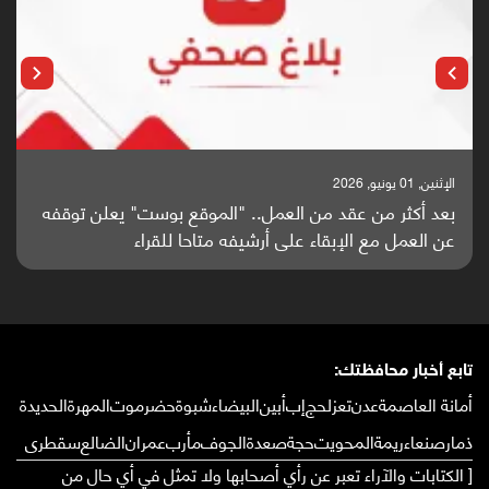
الإثنين, 25 مايو, 2026
باحثون من اليمن يدخلون سباق أبحاث ألزهايمر بدراسة
واعدة منشورة عالميا (ترجمة)
تابع أخبار محافظتك:
أمانة العاصمة
عدن
تعز
لحج
إب
أبين
البيضاء
شبوة
حضرموت
المهرة
الحديدة
ذمار
صنعاء
ريمة
المحويت
حجة
صعدة
الجوف
مأرب
عمران
الضالع
سقطرى
[ الكتابات والآراء تعبر عن رأي أصحابها ولا تمثل في أي حال من