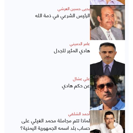
يحيى حسين العرشي
الرئيس الشرعي في ذمة الله
عامر الدميني
هادي المثير للجدل
علي عشال
عن حكم هادي
أحمد الشلفي
لماذا تتم مجاملة محمد الغيثي على
حساب بلد اسمه الجمهورية اليمنية؟