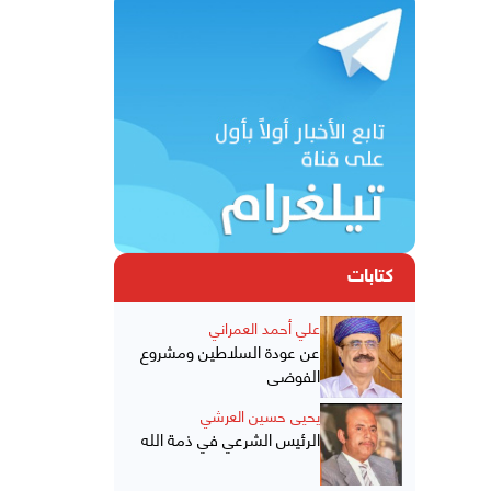
كتابات
علي أحمد العمراني
عن عودة السلاطين ومشروع
الفوضى
يحيى حسين العرشي
الرئيس الشرعي في ذمة الله