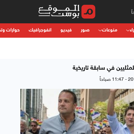
اء
منوعات
صور
فيديو
انفوجرافيك
حوارات وتح
مثليين في سابقة تاريخية