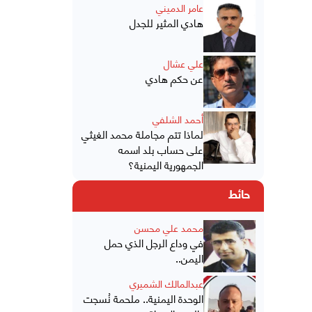
عامر الدميني
هادي المثير للجدل
علي عشال
عن حكم هادي
أحمد الشلفي
لماذا تتم مجاملة محمد الغيثي
على حساب بلد اسمه
الجمهورية اليمنية؟
حائط
محمد علي محسن
في وداع الرجل الذي حمل
اليمن..
عبدالمالك الشميري
الوحدة اليمنية.. ملحمة نُسجت