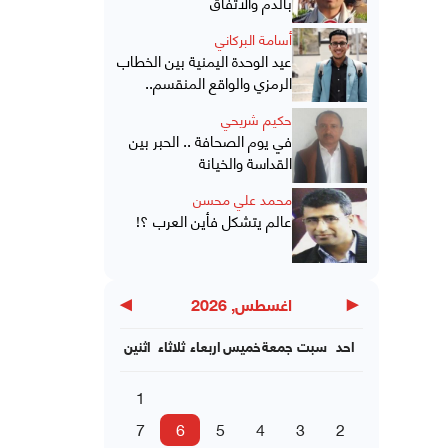
بالدم والاتفاق
أسامة البركاني
عيد الوحدة اليمنية بين الخطاب
الرمزي والواقع المنقسم..
حكيم شريحي
في يوم الصحافة .. الحبر بين
القداسة والخيانة
محمد علي محسن
عالم يتشكل فأين العرب ؟!
▶
◀
اغسطس, 2026
احد
سبت
جمعة
خميس
اربعاء
ثلاثاء
اثنين
1
7
6
5
4
3
2