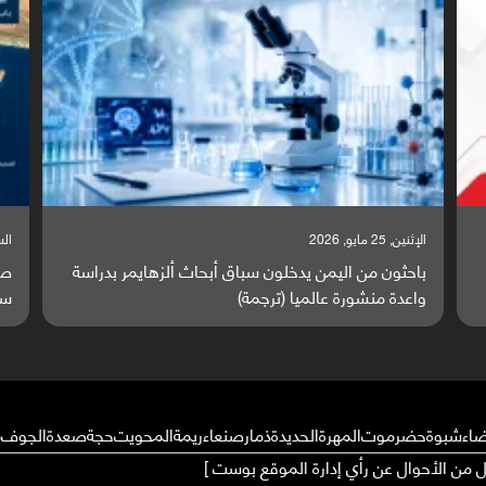
السبت, 23 مايو, 2026
السب
صراع دولي يتصاعد قرب اليمن والبحر الأحمر يتحول إلى
تق
ساحة مواجهة عالمية (ترجمة)
وا
ضاء
شبوة
حضرموت
المهرة
الحديدة
ذمار
صنعاء
ريمة
المحويت
حجة
صعدة
الجوف
م
ال من الأحوال عن رأي إدارة الموقع بوست ]