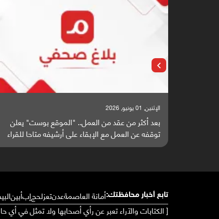
الإثنين, 25 مايو, 2026
ت" يعلن
باحثون من اليمن يدخلون سباق أبحاث ألزهايمر بدراسة
ا للقراء
واعدة منشورة عالميا (ترجمة)
أمانة العاصمة
عدن
تعز
لحج
إب
أبين
البي
تابع أخبار محافظتك:
[ الكتابات والآراء تعبر عن رأي أصحابها ولا تمثل في أي ح