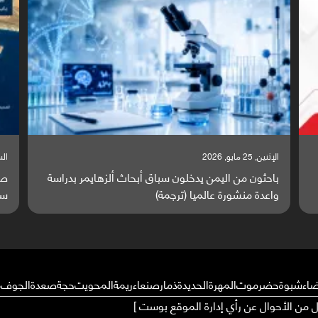
السبت, 23 مايو, 2026
السبت
صراع دولي يتصاعد قرب اليمن والبحر الأحمر يتحول إلى
تق
ساحة مواجهة عالمية (ترجمة)
وا
ضاء
شبوة
حضرموت
المهرة
الحديدة
ذمار
صنعاء
ريمة
المحويت
حجة
صعدة
الجوف
م
ال من الأحوال عن رأي إدارة الموقع بوست ]