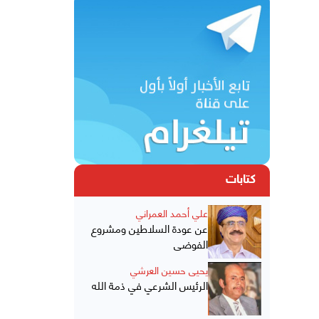
كتابات
علي أحمد العمراني
عن عودة السلاطين ومشروع
الفوضى
يحيى حسين العرشي
الرئيس الشرعي في ذمة الله