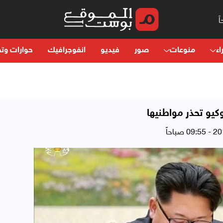
اء
منوعات
صور
فيديو
انفوجرافيك
حوارات وتح
يو تحذر مواطنيها