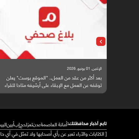
الإثنين, 25 مايو, 2026
" يعلن
باحثون من اليمن يدخلون سباق أبحاث ألزهايمر بدراسة
ا للقراء
واعدة منشورة عالميا (ترجمة)
أمانة العاصمة
عدن
تعز
لحج
إب
أبين
البي
تابع أخبار محافظتك:
[ الكتابات والآراء تعبر عن رأي أصحابها ولا تمثل في أي ح