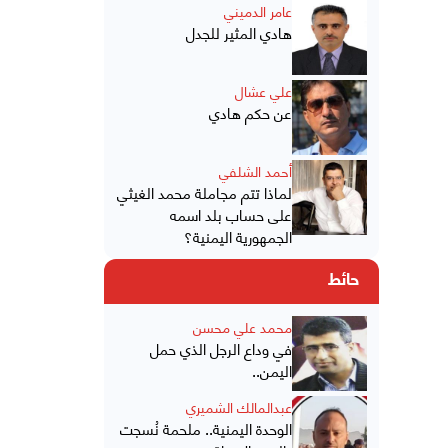
عامر الدميني
هادي المثير للجدل
علي عشال
عن حكم هادي
أحمد الشلفي
لماذا تتم مجاملة محمد الغيثي
على حساب بلد اسمه
الجمهورية اليمنية؟
حائط
محمد علي محسن
في وداع الرجل الذي حمل
اليمن..
عبدالمالك الشميري
الوحدة اليمنية.. ملحمة نُسجت