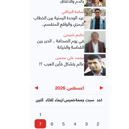
بالدم والاتفاق
أسامة البركاني
عيد الوحدة اليمنية بين الخطاب
الرمزي والواقع المنقسم..
حكيم شريحي
في يوم الصحافة .. الحبر بين
القداسة والخيانة
محمد علي محسن
عالم يتشكل فأين العرب ؟!
▶
◀
اغسطس, 2026
احد
سبت
جمعة
خميس
اربعاء
ثلاثاء
اثنين
1
7
6
5
4
3
2