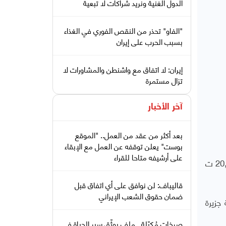
الدول الغنية ونريد شراكات لا تبعية
"الفاو" تحذر من النقص الفوري في الغذاء
بسبب الحرب على إيران
إيران: لا اتفاق مع واشنطن والمشاورات لا
تزال مستمرة
آخر الأخبار
بعد أكثر من عقد من العمل.. "الموقع
بوست" يعلن توقفه عن العمل مع الإبقاء
على أرشيفه متاحا للقراء
وقالت هيئة الأركان إن "مقذوفا من نوع غير محدد" تم إطلاقه من بيونغ يانغ حوالي الساعة 05,57 بالتوقيت المحلي (20,57 ت
قاليباف: لن نوافق على أي اتفاق قبل
ضمان حقوق الشعب الإيراني
جزيرة
صرخات مُكبّلة.. ملف يوثّق سير الحياة في