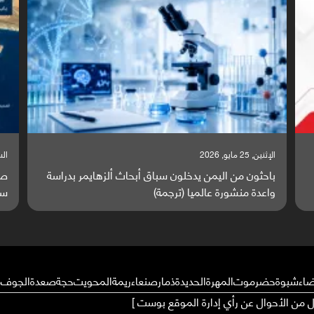
السبت, 23 مايو, 2026
ا
ة
صراع دولي يتصاعد قرب اليمن والبحر الأحمر يتحول إلى
ت
ساحة مواجهة عالمية (ترجمة)
و
ضاء
شبوة
حضرموت
المهرة
الحديدة
ذمار
صنعاء
ريمة
المحويت
حجة
صعدة
الجوف
م
ال من الأحوال عن رأي إدارة الموقع بوست ]