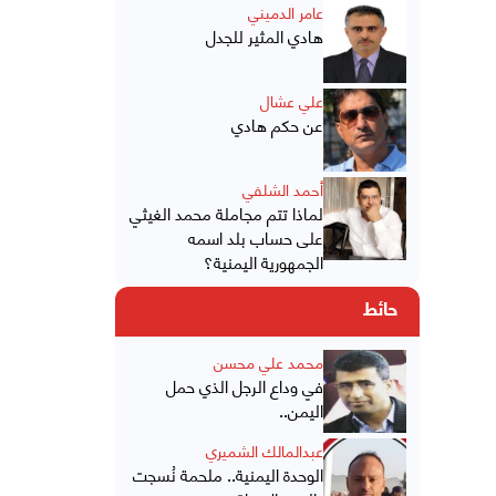
عامر الدميني
هادي المثير للجدل
علي عشال
عن حكم هادي
أحمد الشلفي
لماذا تتم مجاملة محمد الغيثي
على حساب بلد اسمه
الجمهورية اليمنية؟
حائط
محمد علي محسن
في وداع الرجل الذي حمل
اليمن..
عبدالمالك الشميري
الوحدة اليمنية.. ملحمة نُسجت