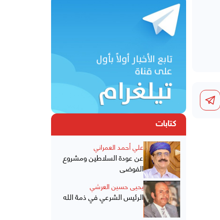
كتابات
علي أحمد العمراني
عن عودة السلاطين ومشروع
الفوضى
يحيى حسين العرشي
الرئيس الشرعي في ذمة الله