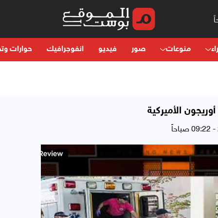
اء
منوعات
صور
فيديو
انفوجرافيك
حوارات وتح
أوريجون الأميركية