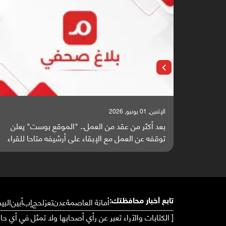
الإثنين, 25 مايو, 2026
ت" يعلن
باحثون من اليمن يدخلون سباق أبحاث ألزهايمر بدراس
حا للقراء
واعدة منشورة عالميا (ترجمة)
أمانة العاصمة
عدن
تعز
لحج
إب
أبين
البي
تابع أخبار محافظتك:
[ الكتابات والآراء تعبر عن رأي أصحابها ولا تمثل في أي ح