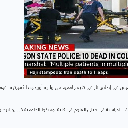
 وأصيب أكثر من 20 آخرين الخميس في إطلاق نار في كلية جامعية في ولاية أوريجون الأميركية، ف
 الدراسية في مبنى العلوم في كلية اومبكوا الجامعية في روزنبرج وأ