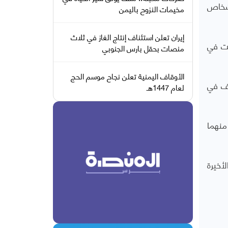
ة للأنباء عن الضابط في شرطة أوريجون بيل فوجيت قوله إن ما بين سبعة و10 أشخاص
مخيمات النزوح باليمن
إيران تعلن استئناف إنتاج الغاز في ثلاث
ة أصيبت في
منصات بحقل بارس الجنوبي
الأوقاف اليمنية تعلن نجاح موسم الحج
اف في
لعام 1447هـ
 إلا أن اثنين منهما
أخيرة