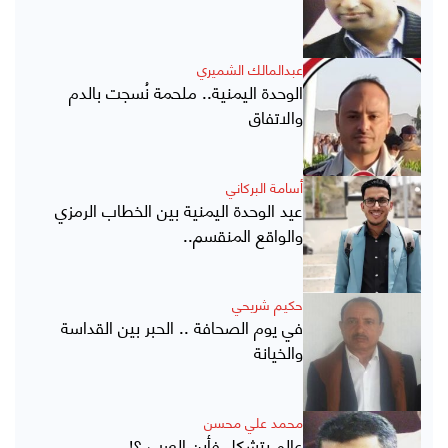
عبدالمالك الشميري
الوحدة اليمنية.. ملحمة نُسجت بالدم
والاتفاق
أسامة البركاني
عيد الوحدة اليمنية بين الخطاب الرمزي
والواقع المنقسم..
حكيم شريحي
في يوم الصحافة .. الحبر بين القداسة
والخيانة
محمد علي محسن
عالم يتشكل فأين العرب ؟!