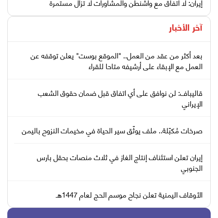
إيران: لا اتفاق مع واشنطن والمشاورات لا تزال مستمرة
آخر الأخبار
بعد أكثر من عقد من العمل.. "الموقع بوست" يعلن توقفه عن
العمل مع الإبقاء على أرشيفه متاحا للقراء
قاليباف: لن نوافق على أي اتفاق قبل ضمان حقوق الشعب
الإيراني
صرخات مُكبّلة.. ملف يوثّق سير الحياة في مخيمات النزوح باليمن
إيران تعلن استئناف إنتاج الغاز في ثلاث منصات بحقل بارس
الجنوبي
الأوقاف اليمنية تعلن نجاح موسم الحج لعام 1447هـ