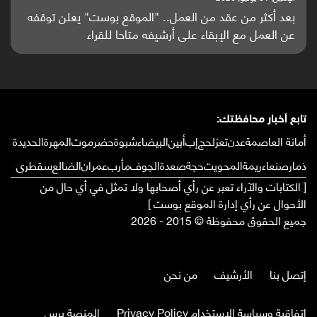
باحثون من اليمن يدخلون سباق أبحاث ألزهايمر بدراسة
واعدة منشورة عالميا (ترجمة)
تابع أخبار محافظتك:
أمانة العاصمة
عدن
تعز
لحج
إب
أبين
البيضاء
شبوة
حضرموت
المهرة
الحديدة
ذمار
صنعاء
ريمة
المحويت
حجة
صعدة
الجوف
مأرب
عمران
الضالع
سقطرى
[ الكتابات والآراء تعبر عن رأي أصحابها ولا تمثل في أي حال من
الأحوال عن رأي إدارة الموقع بوست ]
جميع الحقوق محفوظة © 2015 - 2026
إتصل بنا
الأرشيف
من نحن
إتفاقية وسياسة الإستخدام Privacy Policy
المنصة برس