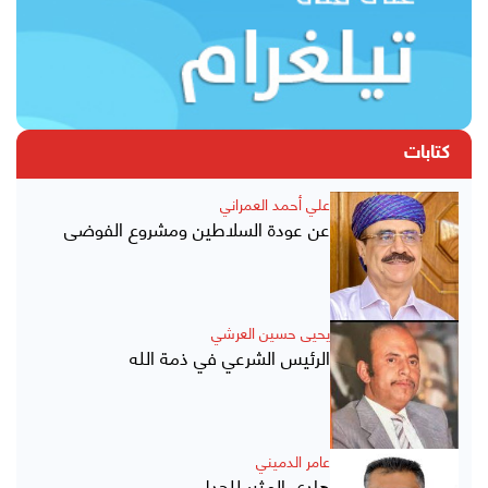
كتابات
علي أحمد العمراني
عن عودة السلاطين ومشروع الفوضى
يحيى حسين العرشي
الرئيس الشرعي في ذمة الله
عامر الدميني
هادي المثير للجدل