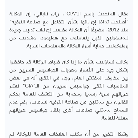
وقال المتحدث باسم الـ"
CIA
"، ريان تراباني، إن الوكالة
"أصلحت تمامًا إجراءاتها بشأن التفاعل مع صناعة الترفيه"
منذ 2012، مضيفًا أن الوكالة وضعت إجراءات تدريب جديدة
للمسؤولين الذين يتعاملون مع هوليوود، وشددت من
بروتوكولات حماية أسرار الوكالة والمعلومات السرية.
وكانت تساؤلات بشأن ما إذا كان ضباط الوكالة قد حافظوا
بشكل جيد على الأسرار وهويات الجواسيس السريين من
بين مخاوف المفتش العام، وجاء في التقرير أنه في بعض
المناسبات التقى جواسيس سريون من الـ"
CIA
" تعتبر
هوياتهم سرية رسميا ومحمية من الكشف للعامة بحكم
القانون مع ممثلين عن صناعة الترفيه لساعات، رغم عدم
السماح لممثلي صناعات أخرى بلقاء جواسيس هوياتهم
معلنة للعامة.
وشكا التقرير من أن مكتب العلاقات العامة للوكالة لم