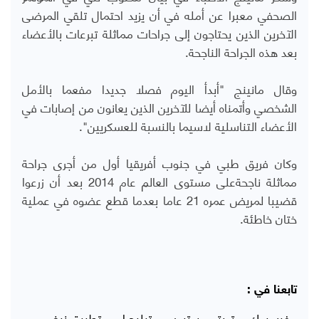
الصحفي معبرا عن أمله في أن يزيد احتمال تلقي المرضى
الآخرين الذين يحتاجون إلى جراحات مماثلة تبرعات بالأعضاء
بعد هذه الجراحة الناجحة.
وقال مانينج "أبدأ اليوم فصلا جديدا مفعما بالأمل
الشخصي وأتمناه أيضا للآخرين الذين يعانون من إصابات في
الأعضاء التناسلية لاسيما بالنسبة للعسكريين".
وكان فريق طبي في جنوب أفريقيا أول من أجرى جراحة
مماثلة ناجحةعلى مستوى العالم عام 2014 بعد أن زرعوا
قضيبا لمريض عمره 21 عاما بعدما قطع عضوه في عملية
ختان خاطئة.
تابعنا في :
فيسبوك
تويتر
يوتيوب
تيليجرام
تطبيق نبض