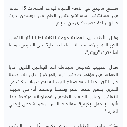
وخضع مانينج في الآونة الأخيرة لجراحة استمرت 15 ساعة
في مستشفى ماساتشوستس العام في بوسطن جرت
خلالها زراعة عضو ذكري من متبرع.
وقال الأطباء إن العملية مهمة للغاية نظرا للأثر النفسي
الكبيرالذي يتركه فقد الأعضاء التناسلية على المريض، وفقا
لما ذكرت "رويترز".
وقال الطبيب كورتيس سيترولو أحد الجراحين اللذين أجريا
العملية في مؤتمر صحفي "إنه (المريض) يبلي بلاء حسنا
حتى الآن. تحدثنا معه صباح اليوم إنه يتحرك ولا يمكث في
السرير. يحقق تقدما بحذر وتحفظ ونعتقد أنه في سبيله
للتعافي. وعلى الصعيد العاطفي فمعنوياته مرتفعة جدا.
تأثرت بالفعل بكيفية معالجته للأمور وهو شخص إيجابي
للغاية."
وشكر مانينج الأطباء في بيان مكتوب تُلي في المؤتمر