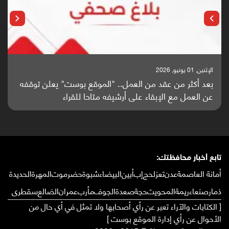
الإثنين, 25 مايو, 2026
باحثون من اليمن يدخلون سباق أبحاث ألزهايمر بدراسة
واعدة منشورة عالميا (ترجمة)
تابع أخبار محافظتك:
أمانة العاصمة
عدن
تعز
لحج
إب
أبين
البيضاء
شبوة
حضرموت
المهرة
الحديدة
ذمار
صنعاء
ريمة
المحويت
حجة
صعدة
الجوف
مأرب
عمران
الضالع
سقطرى
[ الكتابات والآراء تعبر عن رأي أصحابها ولا تمثل في أي حال من
الأحوال عن رأي إدارة الموقع بوست ]