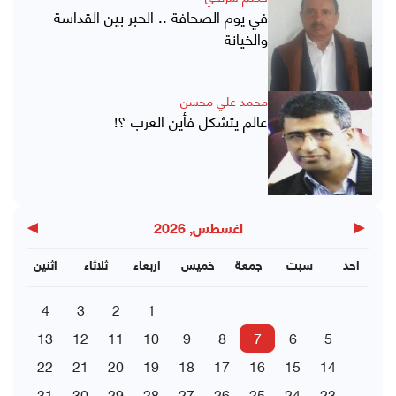
في يوم الصحافة .. الحبر بين القداسة
والخيانة
محمد علي محسن
عالم يتشكل فأين العرب ؟!
▶
◀
اغسطس, 2026
احد
سبت
جمعة
خميس
اربعاء
ثلاثاء
اثنين
4
3
2
1
13
12
11
10
9
8
7
6
5
22
21
20
19
18
17
16
15
14
31
30
29
28
27
26
25
24
23