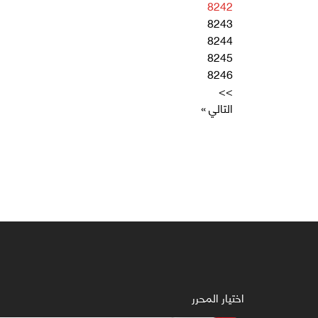
8242
8243
8244
8245
8246
>>
التالي »
اختيار المحرر