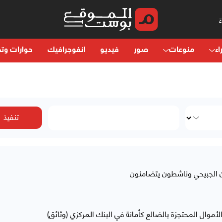
اء
منوعات
صور
فيديو
انفوجرافيك
حوارات وتح
ن الجبيحي وناشطون يتضامنون
موال المحتجزة بالضالع كأمانة في البنك المركزي (وثائق)