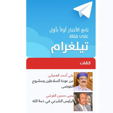
كتابات
علي أحمد العمراني
عن عودة السلاطين ومشروع
الفوضى
يحيى حسين العرشي
الرئيس الشرعي في ذمة الله