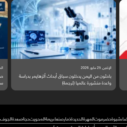
السبت, 23 مايو, 2026
السبت,
صراع دولي يتصاعد قرب اليمن والبحر الأحمر يتحول إلى
تق
ساحة مواجهة عالمية (ترجمة)
وا
ضاء
شبوة
حضرموت
المهرة
الحديدة
ذمار
صنعاء
ريمة
المحويت
حجة
صعدة
الجوف
م
ال من الأحوال عن رأي إدارة الموقع بوست ]