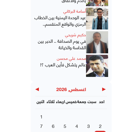
أسامة البركاني
عيد الوحدة اليمنية بين الخطاب
الرمزي والواقع المنقسم..
حكيم شريحي
في يوم الصحافة .. الحبر بين
القداسة والخيانة
محمد علي محسن
عالم يتشكل فأين العرب ؟!
▶
◀
اغسطس, 2026
احد
سبت
جمعة
خميس
اربعاء
ثلاثاء
اثنين
1
7
6
5
4
3
2