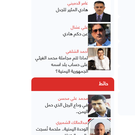
عامر الدميني
هادي المثير للجدل
علي عشال
عن حكم هادي
أحمد الشلفي
لماذا تتم مجاملة محمد الغيثي
على حساب بلد اسمه
الجمهورية اليمنية؟
حائط
محمد علي محسن
في وداع الرجل الذي حمل
اليمن..
عبدالمالك الشميري
الوحدة اليمنية.. ملحمة نُسجت
بالدم والاتفاق