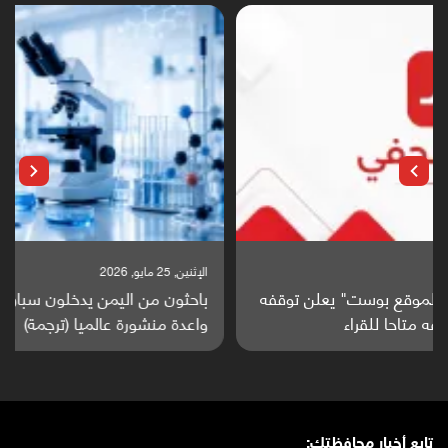
الإثنين, 25 مايو, 2026
باحثون من اليمن يدخلون سباق أبحاث ألزهايمر بدراسة
واعدة منشورة عالميا (ترجمة)
تابع أخبار محافظتك: