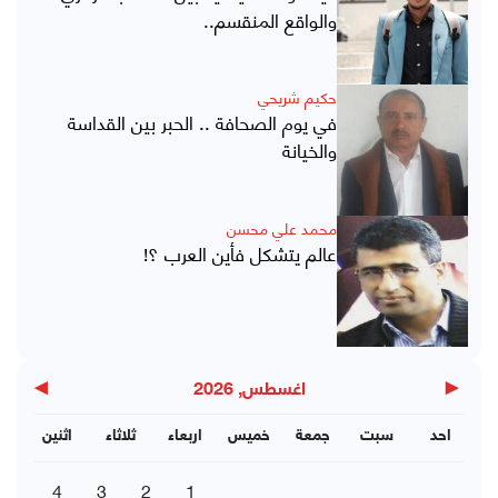
والواقع المنقسم..
حكيم شريحي
في يوم الصحافة .. الحبر بين القداسة
والخيانة
محمد علي محسن
عالم يتشكل فأين العرب ؟!
▶
◀
اغسطس, 2026
احد
سبت
جمعة
خميس
اربعاء
ثلاثاء
اثنين
4
3
2
1