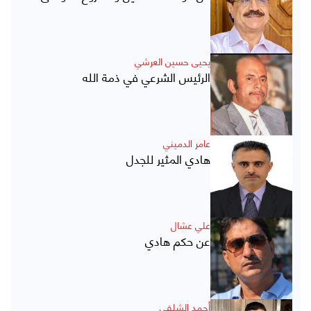
يحيى حسين العرشي
الرئيس الشرعي في ذمة الله
عامر الدميني
هادي المثير للجدل
علي عشال
عن حكم هادي
أحمد الشلفي