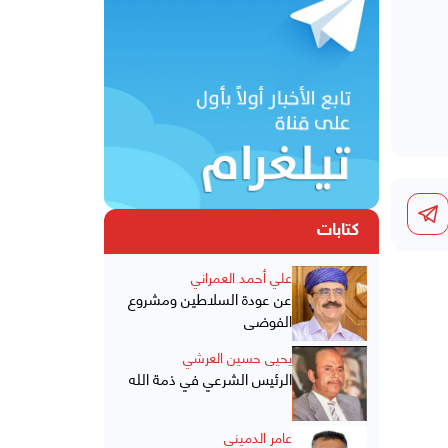
كتابات
علي أحمد العمراني
عن عودة السلاطين ومشروع
الفوضى
يحيى حسين العرشي
الرئيس الشرعي في ذمة الله
عامر الدميني