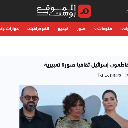
اء
منوعات
صور
فيديو
انفوجرافيك
حوارات وتح