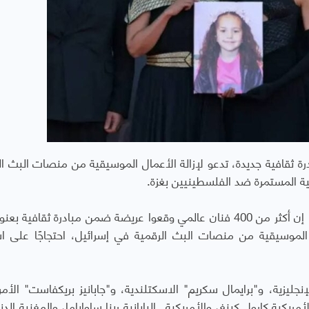
هم إلى مبادرة ثقافية جديدة، تدعو لإزالة الأعمال الموسيقية من منصات البث ا
عية المستمرة ضد الفلسطينيين بغزة.
وقالت صحيفة "هآرتس" العبرية الخاصة، الخميس، إن أكثر من 400 فنان عالمي وقعوا عريضة ضمن مبادرة ثقافية
 الموسيقية من منصات البث الرقمية في إسرائيل، احتجاجًا على اس
جليزية، و"برايمال سكريم" الاسكتلندية، و"جابانيز بريكفاست" الأمري
يكية كارول كينغ، والأمريكية ـ اليابانية رينا ساواياما، والمغنية الدن