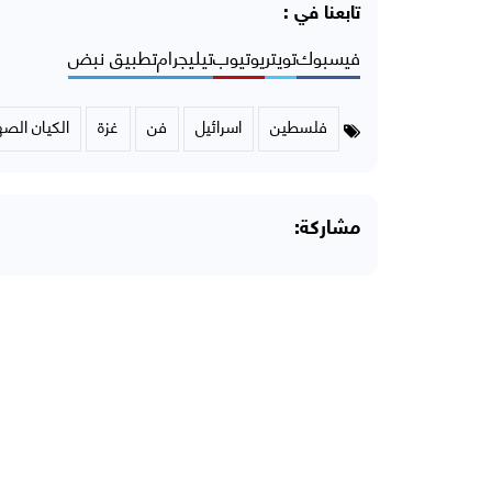
تابعنا في :
فيسبوك
تويتر
يوتيوب
تيليجرام
تطبيق نبض
فلسطين
اسرائيل
فن
غزة
الكيان الص
مشاركة: