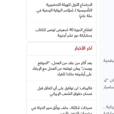
الاجتماع الأول للهيئة التحضيرية
التأسيسية لـ (مؤتمر الرواية اليمنية في
مئة عام)
افتتاح الدورة 40 لمعرض تونس للكتاب
بمشاركة دور نشر أجنبية
آخر الأخبار
لرقمية
بعد أكثر من عقد من العمل.. "الموقع
بوست" يعلن توقفه عن العمل مع الإبقاء
على أرشيفه متاحا للقراء
 بعنوان "لا
تمرار
قاليباف: لن نوافق على أي اتفاق قبل
ضمان حقوق الشعب الإيراني
كية ـ
صرخات مُكبّلة.. ملف يوثّق سير الحياة في
ماركية
مخيمات النزوح باليمن