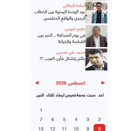
أسامة البركاني
عيد الوحدة اليمنية بين الخطاب
الرمزي والواقع المنقسم..
حكيم شريحي
في يوم الصحافة .. الحبر بين
القداسة والخيانة
محمد علي محسن
عالم يتشكل فأين العرب ؟!
▶
◀
اغسطس, 2026
احد
سبت
جمعة
خميس
اربعاء
ثلاثاء
اثنين
1
7
6
5
4
3
2
13
12
11
10
9
8