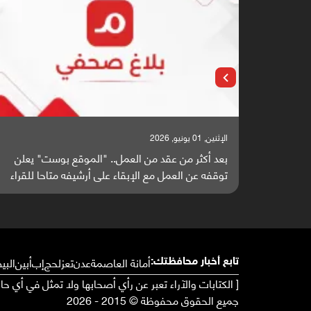
الإثنين, 25 مايو, 2026
ت" يعلن
باحثون من اليمن يدخلون سباق أبحاث ألزهايمر بدراس
حا للقراء
واعدة منشورة عالميا (ترجمة)
أمانة العاصمة
عدن
تعز
لحج
إب
أبين
البي
تابع أخبار محافظتك:
[ الكتابات والآراء تعبر عن رأي أصحابها ولا تمثل في أي ح
جميع الحقوق محفوظة © 2015 - 2026