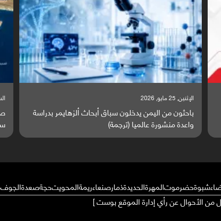
السبت, 23 مايو, 2026
ا
ة
صراع دولي يتصاعد قرب اليمن والبحر الأحمر يتحول إلى
ت
ساحة مواجهة عالمية (ترجمة)
و
ضاء
شبوة
حضرموت
المهرة
الحديدة
ذمار
صنعاء
ريمة
المحويت
حجة
صعدة
الجوف
م
ال من الأحوال عن رأي إدارة الموقع بوست ]