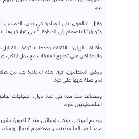
مو.
وقال القائمون على المبادرة في بيان، الخميس،
و"وارنر" للانضمام إلى الخطوة، "على غرار قرارها 
وأضاف البيان: "الثقافة وحدها لا توقف القنابل، ل
والاعتراض على تطبيع العلاقات مع دول ترتكب جرائ
ووفق المنظمين، فإن هذه المبادرة جزء من حركة
لمواصلة حربها على غزة.
وتتصاعد منذ مدة في عدة دول، احتجاجات ثقافية
الفلسطينيين بغزة.
مصابا من الفلسطينيين، معظمهم أطفال ونساء، ومجاعة أزهقت أرواح 35