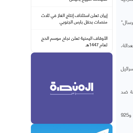
إيران تعلن استئناف إنتاج الغاز في ثلاث
رسال"
منصات بحقل بارس الجنوبي
الأوقاف اليمنية تعلن نجاح موسم الحج
دالة،
لعام 1447هـ
رائيل
ية ضد
وبدعم أمريكي، ترتكب إسرائيل منذ 7 أكتوبر/ تشرين الأول 2023 إبادة جماعية بغزة، خلّفت 65 ألفا و141 قتيلا و165 ألفا و925