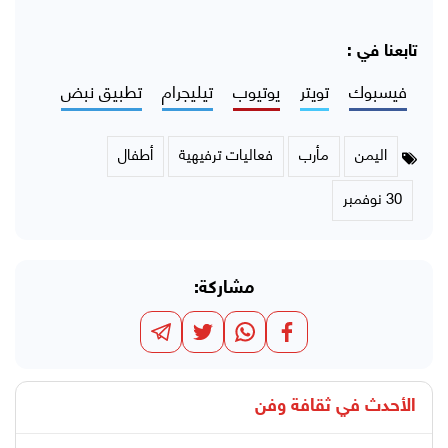
تابعنا في :
فيسبوك
تويتر
يوتيوب
تيليجرام
تطبيق نبض
اليمن
مأرب
فعاليات ترفيهية
أطفال
30 نوفمبر
مشاركة:
الأحدث في
ثقافة وفن