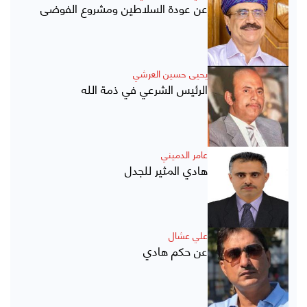
عن عودة السلاطين ومشروع الفوضى
يحيى حسين العرشي
الرئيس الشرعي في ذمة الله
عامر الدميني
هادي المثير للجدل
علي عشال
عن حكم هادي