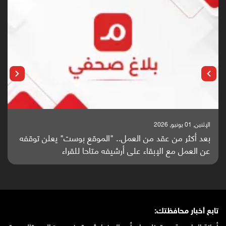
الإثنين, 25 مايو, 2026
باحثون من اليمن يدخلون سباق أبحاث ألزهايمر بدراسة
واعدة منشورة عالميا (ترجمة)
تابع أخبار محافظتك: