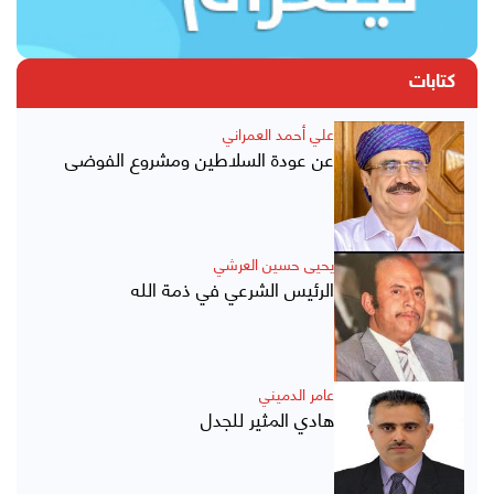
كتابات
علي أحمد العمراني
عن عودة السلاطين ومشروع الفوضى
يحيى حسين العرشي
الرئيس الشرعي في ذمة الله
عامر الدميني
هادي المثير للجدل