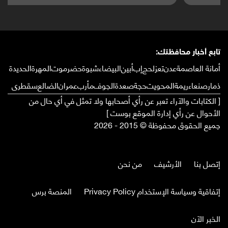
تابع أخبار محافظتك:
أمانة العاصمة
عدن
تعز
لحج
إب
أبين
البيضاء
شبوة
حضرموت
المهرة
الحديدة
ذمار
صنعاء
ريمة
المحويت
حجة
صعدة
الجوف
مأرب
عمران
الضالع
سقطرى
[ الكتابات والآراء تعبر عن رأي أصحابها ولا تمثل في أي حال من
الأحوال عن رأي إدارة الموقع بوست ]
جميع الحقوق محفوظة © 2015 - 2026
إتصل بنا
الأرشيف
من نحن
إتفاقية وسياسة الإستخدام Privacy Policy
المنصة برس
الخبر الآن