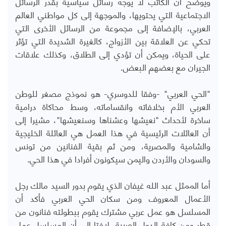
ويوضح أن الكاتب لا يوجه رسائل سياسية بقدر الرسائل
الاجتماعية التي يحتويها، والموجهة إلى كل مواطني العالم
العربي، بالإضافة إلى مجموعة من الرسائل الأخرى التي
تحكي عن العلاقة بين الأزواج، كالغيرة الشديدة التي تؤثر
على الحياة، ويمكن أن تؤدي إلى الطلاق، وكذلك علاقات
الجيران مع بعضهم البعض.
"الحي العربي" -وفقا للدوسري- هو نموذج مصغر للوطن
العربي الأم بخلافاته وانقساماته، وسط محاكاة درامية
ساخرة لأحداث "نعيشها وعشناها وسنعيشها"، مشيرا إلى
أن العائلات الرئيسية في هذا العمل هي العائلة الخليجية
والشامية والمصرية، ومن ثم بقية الفنانين من تونس
والسودان والأردن واليمن سيكونون أفرادا في هذا الحي.
أما الممثل عبد الله غيفان الذي يقوم بدور السيد مالك رجل
الأعمال المعروف ومن سكان الحي العربي فأكد أن
المسلسل هو عمل عربي مشترك يقوم ببطولته فنانون من
قطر ومن كافة الدول العربية، لافتا إلى أن المسلسل عمل