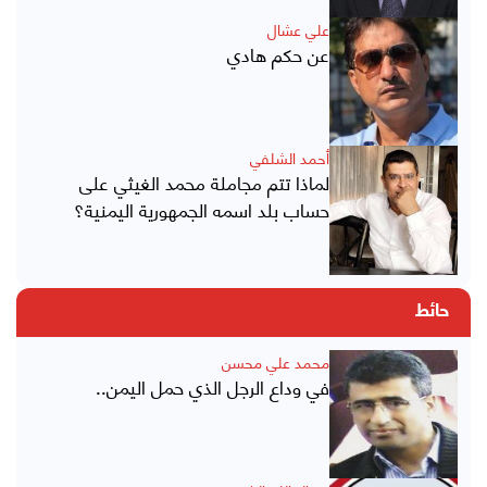
علي عشال
عن حكم هادي
أحمد الشلفي
لماذا تتم مجاملة محمد الغيثي على
حساب بلد اسمه الجمهورية اليمنية؟
حائط
محمد علي محسن
في وداع الرجل الذي حمل اليمن..