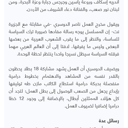
أندريه إسكاف وروعة ياسين وجرجس جبارة وعزة البحرة، ومن
لبنان نور صعب، والفنانة دعاء الشروف من الأردن.
ويقول مخرج العمل ناصر الدوسري -في مقابلة مع الجزيرة
نت- إن المسلسل يوجه رسالة مفادها ضرورة ترك السياسة
للساسة، والنظر إلى ما يقرب الشعوب العربية من بعضها
البعض وليس ما يفرقها، لافتا إلى أن العالم العربي مهما
فرقته السياسة سيظل نسيجا واحدا ينتظر لحظة الوحدة.
ويضيف الدوسري أن العمل يشهد مشاركة 18 بطلا يحظون
بالقدر نفسه من المشاهد والاهتمام بخطوط درامية
منفصلة بحبكة درامية استطاع الكاتب مازن طه توليفها
بإبداع يجعل من الصعب الوصول إلى بطل العمل؛ لتجد أن
كل هؤلاء الممثلين أبطال، بالإضافة إلى وجود 12 خطا
دراميا إضافيا لضيوف العمل.
رسائل عدة