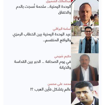
عبدالمالك الشميري
الوحدة اليمنية.. ملحمة نُسجت بالدم
والاتفاق
أسامة البركاني
عيد الوحدة اليمنية بين الخطاب الرمزي
والواقع المنقسم..
حكيم شريحي
في يوم الصحافة .. الحبر بين القداسة
والخيانة
محمد علي محسن
عالم يتشكل فأين العرب ؟!