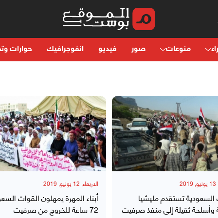
اء
منوعات
صور
فيديو
انفوجرافيك
حوارات وتح
2
الاربعاء, 12 يونيو, 2019
 السعودية تستقدم مليشيا
أبناء المهرة يمهلون القوات السعو
وأسلحة ثقيلة إلى منفذ صرفيت
72 ساعة للخروج من صرفيت