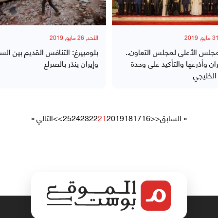
الأحد, 26 مايو, 2019
مجلس الأعلى لمجلس التعاون..
بلومبيرغ: التنافس القديم بين الس
يران وأذرعها والتأكيد على وحدة
وإيران ينذر بالصراع
لخليجي
« السابق
<<
16
17
18
19
20
21
22
23
24
25
>>
التالي »