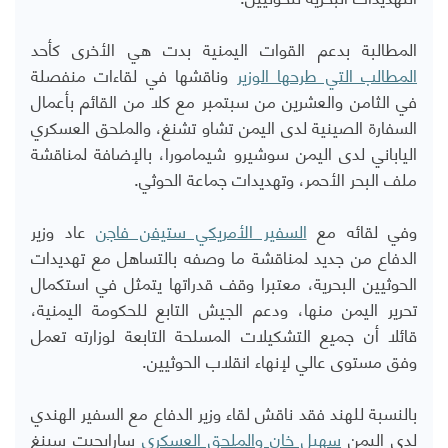
المطالبة بدعم القوات اليمنية بدت هي الأخرى كأحد
المطالب التي طرحها الوزير
وناقشها في لقاءات منفصلة
في الثامن والعشرين من سبتمبر مع كلا من القائم بأعمال
السفارة الصينية لدى اليمن تشاو تشنغ، والملحق العسكري
الياباني لدى اليمن سوشيرو شيمامورا، بالإضافة لمناقشة
ملف البحر الأحمر، وتهديدات جماعة الحوثي.
وفي لقائه مع
السفير الأمريكي ستيفن فاجن
عاد وزير
الدفاع من جديد لمناقشة ما وصفه بالتساهل مع تهديدات
الحوثيين البحرية، معتبرا وقف قدراتها يتمثل في استكمال
تحرير اليمن منها، ودعم الجيش التابع للحكومة اليمنية،
قائلا أن جميع التشكيلات المسلحة التابعة لوزارته تعمل
وفق مستوى عالي لإنهاء انقلاب الحوثيين.
بالنسبة للهند فقد ناقش لقاء وزير الدفاع مع السفير الهندي
لدى اليمن
سهيل خان والملحق العسكري
سارابجيت سينغ