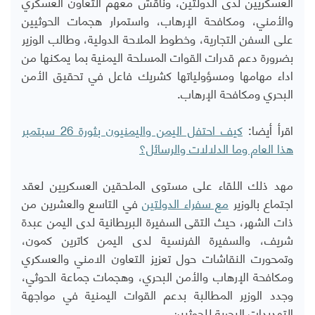
العسكريين لدى الدولتين، وناقش معهم التعاون العسكري
والأمني، ومكافحة الإرهاب، واستمرار هجمات الحوثيين
على السفن التجارية، وخطوط الملاحة الدولية، وطالب الوزير
بضرورة دعم قدرات القوات المسلحة اليمنية بما يمكنها من
اداء مهامها ومسؤولياتها كشريك فاعل في تحقيق الأمن
البحري ومكافحة الإرهاب.
اقرأ أيضا:
كيف احتفل اليمن واليمنيون بثورة 26 سبتمبر
هذا العام وما الدلالات والرسائل؟
مهد ذلك اللقاء على مستوى الملحقين العسكريين لعقد
اجتماع بالوزير
مع سفراء الدولتين
في التاسع والعشرين من
ذات الشهر، حيث التقى السفيرة البريطانية لدى اليمن عبدة
شريف، والسفيرة الفرنسية لدى اليمن كاترين كمون،
وتمحورت النقاشات حول تعزيز التعاون الامني والعسكري
ومكافحة الإرهاب والأمن البحري، وهجمات جماعة الحوثي،
وجدد الوزير المطالبة بدعم القوات اليمنية في مواجهة
التهديدات البحرية للحوثيين.