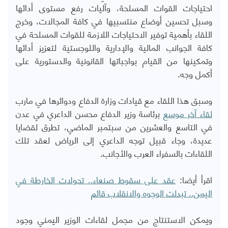
احتياجات القوات المسلحة، وآليات رفع مستوى أدائها
وسبل تحسين أوضاع منتسبيها في كافة المجالات، وخرج
اللقاء بأهمية توفير الاحتياجات اللازمة للقوات المسلحة في
كافة الجوانب المالية والإدارية واللوجستية لتعزيز أدائها
وتمكينها من القيام بواجباتها القانونية والدستورية على
أكمل وجه.
وسبق هذا اللقاء مع قيادات وزارة الدفاع ودوائرها في مارب
لقاء آخر موسع
برئاسة وزير الدفاع محسن الداعري في عدن
في التاسع والعشرين من سبتمبر الماضي، تطرق لقضايا
عديدة، وجاء قبيل توجه الداعري إلى الرياض لعقد تلك
اللقاءات بالسفراء العرب والأجانب.
اقرأ أيضا:
عقد على سقوط صنعاء.. تحولات الخارطة في
اليمن.. تبدلت الوجوه والانقلاب قائم
ويمكن الاستنتاج من مجمل لقاءات الوزير اليمني وجود