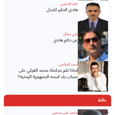
عامر الدميني
هادي المثير للجدل
علي عشال
عن حكم هادي
أحمد الشلفي
لماذا تتم مجاملة محمد الغيثي على
حساب بلد اسمه الجمهورية اليمنية؟
حائط
محمد علي محسن