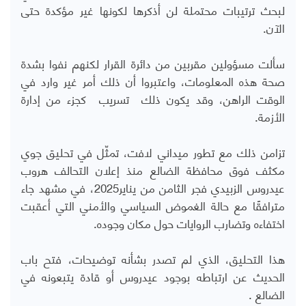
لبحث ترتيبات محتملة لن أذكرها لكونها غير مؤكدة حتى
الآن
.
سألت مسؤولين مقربين من دائرة القرار لكنهم نفوا بشدة
صحة هذه المعلومات، واعتبروا أن ذلك أمر غير وارد في
الوقت الراهن، وقد يكون ذلك تسريب كجزء من إدارة
الأزمة
.
تزامن ذلك مع تطور ميداني لافت، تمثّل في تحليق جوي
مكثف فوق محافظة الضالع منذ إعلان التحالف هروب
عيدروس الزبيدي فجر الثامن من يناير2025، في مشهد جاء
مترافقًا مع حالة الغموض السياسي والأمني التي أعقبت
اختفاءه وتضارب الروايات حول مكان وجوده
.
هذا التحليق، الذي لم تصدر بشأنه توضيحات، فتح باب
الحديث عن ارتباطه بوجود عيدروس أو
قادة يتبعونه في
الضالع
.