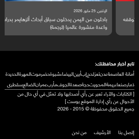
الإثنين, 25 مايو, 2026
باحثون من اليمن يدخلون سباق أبحاث ألزهايمر بدراسة
واعدة منشورة عالميا (ترجمة)
تابع أخبار محافظتك:
أمانة العاصمة
عدن
تعز
لحج
إب
أبين
البيضاء
شبوة
حضرموت
المهرة
الحديدة
ذمار
صنعاء
ريمة
المحويت
حجة
صعدة
الجوف
مأرب
عمران
الضالع
سقطرى
[ الكتابات والآراء تعبر عن رأي أصحابها ولا تمثل في أي حال من
الأحوال عن رأي إدارة الموقع بوست ]
جميع الحقوق محفوظة © 2015 - 2026
إتصل بنا
الأرشيف
من نحن