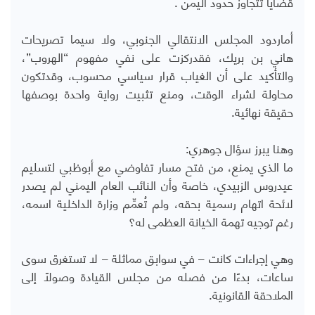
قضايا تتجاوز حدود اليمن
.
أماردود المجلس الانتقالي الجنوبي، ولا سيما تصريحات
هاني بن بريك، فقدركزت على نفي مفهوم “الهروب”،
والتأكيد على أن الغياب قرار سياسي محسوب، وقدتكون
محاولة لشراء الوقت، ومنع تثبيت رواية واحدة بوصفها
حقيقة نهائية
.
وهنا يبرز سؤال جوهري
:
ما الذي يمنع، من فتح مسار تفاوضي مع أبوظبي لتسليم
عيدروس الزبيدي، خاصة وأن النائب العام اليمني لم يصدر
لائحة اتهام رسمية بحقه، ولم تُعمِّم وزارة الداخلية اسمه،
رغم توجيه تهمة الخيانة العظمى له؟
وهي إجراءات كانت – في سوابق مماثلة – لا تستغرق سوى
ساعات، بدءًا من فصله من مجلس القيادة وصولًا إلى
الملاحقة القانونية
.