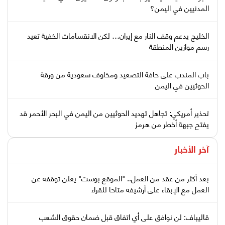
المدنيين في اليمن؟
الخليج يدعم وقف النار مع إيران… لكن الانقسامات الخفية تعيد
رسم موازين المنطقة
باب المندب على حافة التصعيد ومخاوف سعودية من ورقة
الحوثيين في اليمن
تحذير أمريكي: تجاهل تهديد الحوثيين من اليمن في البحر الأحمر قد
يفتح جبهة أخطر من هرمز
آخر الأخبار
بعد أكثر من عقد من العمل.. "الموقع بوست" يعلن توقفه عن
العمل مع الإبقاء على أرشيفه متاحا للقراء
قاليباف: لن نوافق على أي اتفاق قبل ضمان حقوق الشعب