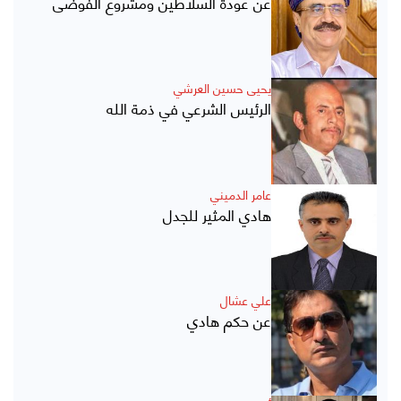
عن عودة السلاطين ومشروع الفوضى
يحيى حسين العرشي
الرئيس الشرعي في ذمة الله
عامر الدميني
هادي المثير للجدل
علي عشال
عن حكم هادي