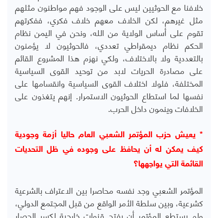
خلافنا مع الحوثيين ليس على الوجود فهم مواطنون مثلهم
مثل غيرهم، لكن الخلاف معهم خلاف فكري، ففكرتهم
تقوم على أساس الولاية من الله، ونحن في اليمن نظام
الحكم نظام ديمقراطي تعددي، فالحوثيون لا يؤمنون
بالتعددية ولا بالاختلاف، ولكي نهزم هذا المشروع القائم
على مصادرة الحريات لابد من توحيد القوى السياسية
المختلفة، فلولا اختلاف القوى السياسية وانقسامها على
نفسها لما استطاع الحوثيون الاستمرار. إنهم يتغذون على
الخلافات وينمون داخل الحرب.
* يعيش حزب المؤتمر الشعبي العام حاليا أزمة وجودية
كيف يمكن له أن يحافظ على وجوده في ظل التحديات
القائمة التي يواجهها؟
المؤتمر الشعبي وجد نفسه محاصرا بين الاعتراف بالشرعية
كشرعية، وبين سلطة الأمر الواقع من قبل المجتمع الدولي،
ولم يستطع المؤتمر أن يفتح قنوات خارجية لكسر الحصار