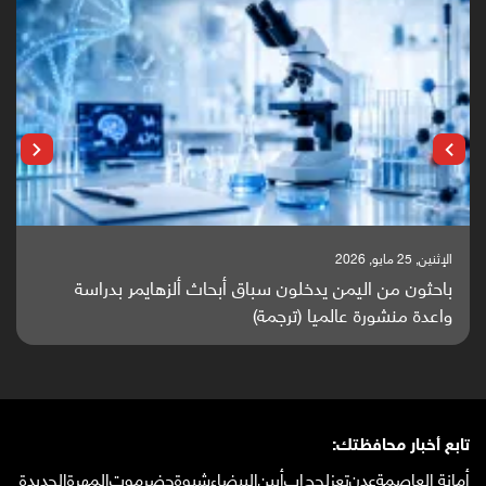
الإثنين, 25 مايو, 2026
باحثون من اليمن يدخلون سباق أبحاث ألزهايمر بدراسة
واعدة منشورة عالميا (ترجمة)
تابع أخبار محافظتك:
أمانة العاصمة
عدن
تعز
لحج
إب
أبين
البيضاء
شبوة
حضرموت
المهرة
الحديدة