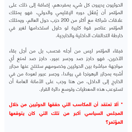
الحوثيون يديرون كل شيء بمفردهم، إضافة إلى ذلك على
المؤتمر أن يُفعّل دوره الإقليمي والدولي، فهو يمتلك
علاقات شراكة مع أكثر من 200 حزب حول العالم، ويمتلك
المؤتمر عناصر قوة كثيرة لو حاول استخدامها لغير في
خارطة التحالفات الداخلية والخارجية.
فبقاء المؤتمر ليس من أجله فحسب بل من أجل بقاء
الآخرين، فهو حاجز صد وجسر عبور، حاجز صد لمنع أي
مواجهة مباشرة بين الحوثيين وخصومهم ستنتج عنها مجازر
أشبه بمجازر الرهونجا في رواندا، وجسر عبور لعودة من في
الخارج إلى الداخل، من هنا وجب على الأمانة العامة أن
تستوعب هذه المعطيات وتوسع دائرة القرار.
* ألا تعتقد أن المكاسب التي حققها الحوثيين من خلال
المجلس السياسي أكبر من تلك التي كان يتوقعها
المؤتمر؟