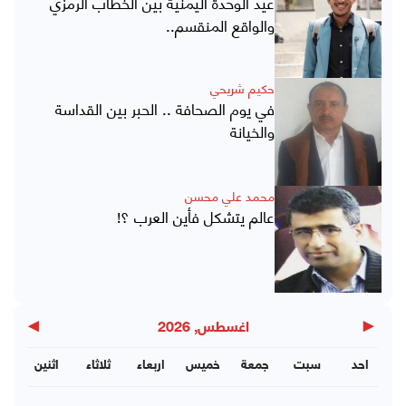
عيد الوحدة اليمنية بين الخطاب الرمزي
والواقع المنقسم..
حكيم شريحي
في يوم الصحافة .. الحبر بين القداسة
والخيانة
محمد علي محسن
عالم يتشكل فأين العرب ؟!
▶
◀
اغسطس, 2026
احد
سبت
جمعة
خميس
اربعاء
ثلاثاء
اثنين