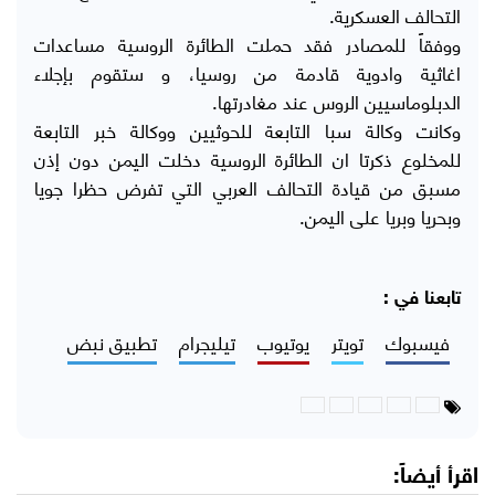
التحالف العسكرية.
ووفقاً للمصادر فقد حملت الطائرة الروسية مساعدات
اغاثية وادوية قادمة من روسيا، و ستقوم بإجلاء
الدبلوماسيين الروس عند مغادرتها.
وكانت وكالة سبا التابعة للحوثيين ووكالة خبر التابعة
للمخلوع ذكرتا ان الطائرة الروسية دخلت اليمن دون إذن
مسبق من قيادة التحالف العربي التي تفرض حظرا جويا
وبحريا وبريا على اليمن.
تابعنا في :
فيسبوك
تويتر
يوتيوب
تيليجرام
تطبيق نبض
اقرأ أيضاً: