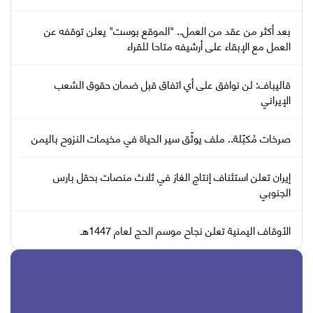
بعد أكثر من عقد من العمل.. "الموقع بوست" يعلن توقفه عن
العمل مع الإبقاء على أرشيفه متاحا للقراء
قاليباف: لن نوافق على أي اتفاق قبل ضمان حقوق الشعب
الإيراني
صرخات مُكبّلة.. ملف يوثّق سير الحياة في مخيمات النزوح باليمن
إيران تعلن استئناف إنتاج الغاز في ثلاث منصات بحقل بارس
الجنوبي
الأوقاف اليمنية تعلن نجاح موسم الحج لعام 1447هـ