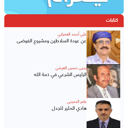
كتابات
علي أحمد العمراني
عن عودة السلاطين ومشروع الفوضى
يحيى حسين العرشي
الرئيس الشرعي في ذمة الله
عامر الدميني
هادي المثير للجدل