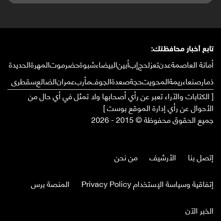
تابع أخبار محافظتك:
أمانة العاصمة
عدن
تعز
لحج
إب
أبين
البيضاء
شبوة
حضرموت
المهرة
الحديدة
ذمار
صنعاء
ريمة
المحويت
حجة
صعدة
الجوف
مأرب
عمران
الضالع
سقطرى
[ الكتابات والآراء تعبر عن رأي أصحابها ولا تمثل في أي حال من
الأحوال عن رأي إدارة الموقع بوست ]
جميع الحقوق محفوظة © 2015 - 2026
إتصل بنا
الأرشيف
من نحن
إتفاقية وسياسة الإستخدام Privacy Policy
المنصة برس
الخبر الآن