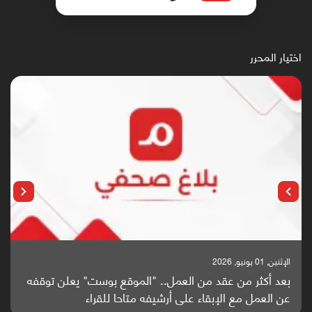
اختيار المحرر
الإثنين, 25 مايو, 2026
باحثون من اليمن يدخلون سباق أبحاث ألزهايمر بدراسة
واعدة منشورة عالميا (ترجمة)