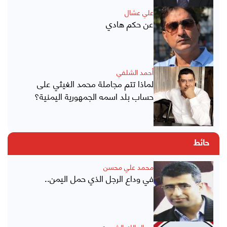
علي عشال
عن حكم هادي
أحمد الشلفي
لماذا تتم مجاملة محمد الغيثي على
حساب بلد اسمه الجمهورية اليمنية؟
حائط
محمد علي محسن
في وداع الرجل الذي حمل اليمن..
عبدالمالك الشميري