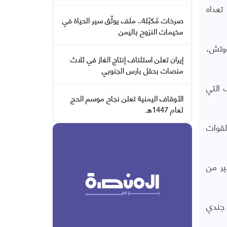
تعداه
صرخات مُكبّلة.. ملف يوثّق سير الحياة في
مخيمات النزوح باليمن
ووتش،
إيران تعلن استئناف إنتاج الغاز في ثلاث
منصات بحقل بارس الجنوبي
 التي
الأوقاف اليمنية تعلن نجاح موسم الحج
لعام 1447هـ
لقوات
1 يوليو، بعد وقت قصير من
ارس 2016 : تم تشكيل قوات الحزام الأمني ​​المدعوم من الإمارات العربية المتحدة، والتي يبلغ عدد أفرادها الآن 15000 جندي