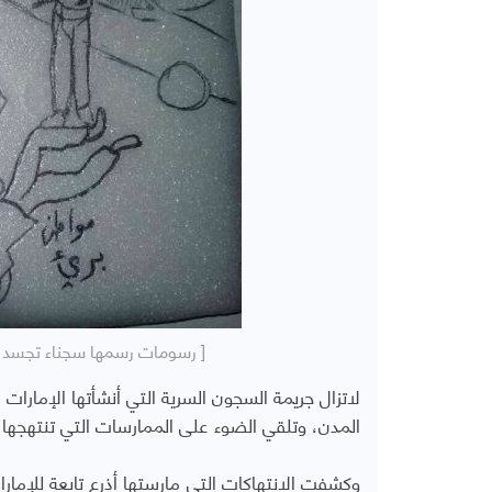
[ رسومات رسمها سجناء تجسد ت
لاتزال جريمة السجون السرية التي أنشأتها الإمارا
المدن، وتلقي الضوء على الممارسات التي تنتهجها 
وكشفت الانتهاكات التي مارستها أذرع تابعة للإم