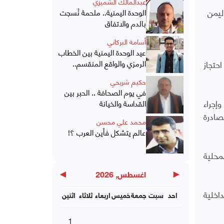
عبدالمالك الشميري
ليمن
الوحدة اليمنية.. ملحمة نُسجت
بالدم والاتفاق
أسامة البركاني
عيد الوحدة اليمنية بين الخطاب
احتجاز
الرمزي والواقع المنقسم..
حكيم شريحي
في يوم الصحافة .. الحبر بين
وإجراء
القداسة والخيانة
صادرة
محمد علي محسن
عالم يتشكل فأين العرب ؟!
لمحلية
▶
◀
اغسطس, 2026
داخلية
احد
سبت
جمعة
خميس
اربعاء
ثلاثاء
اثنين
1