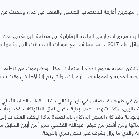
اجرين أفارقة للاغتصاب الجنسي والعنف في عدن وتتحدث عن ت
عي، يبدأ بناء مرفق احتجاز في القاعدة الإماراتية في منطقة البريقة في عدن،
الصور منطقة الاحتجاز تتوسع طوال عام 2016 وأوائل عام 2017 ، بما يتماشى مع موجات الاعتقالات التي و
وبدعم جوي، تشن عملية هجوم ناجحة لاستعادة المكلا وحضرموت من تنظيم ا
ضرمية المدربة والممولة من الإمارات، والتي تم إنشاؤها في وقت سا
ي وهاد عون في ظروف غامضة، وفي اليوم التالي دشنت قوات الحزام الأمني ا
لشماليين، وكذا شهدت عدن بداية دخول نفق الانتهاكات فقد بدأت 
 بالجملة وقد كان السجن المركزي بالمنصورة مركزا لإخفاء العشرات إل
ثها ومن أشهر من عُرفوا عبدالله الفضلي مدير أمن أبين السابق م
امة والذي ما يزال يشرف على سجن سري بالبريقة.