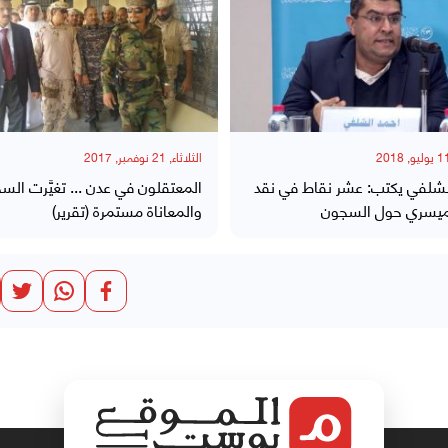
الثلاثاء, 21 نوفمبر, 2017
لشلفي يكتب: عشر نقاط في نقد
المعتقلون في عدن ... تغيَّرت الس
لميسري حول السجون
والمعاناة مستمرة (تقرير)