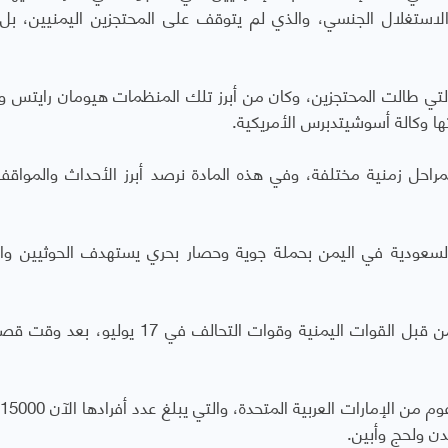
ستغلال الجنسي، والذي لم يتوقف على المحتجزين اليمنيين، بل 
تي طالت المحتجزين، وكان من أبرز تلك المنظمات هيومان رايتس 
ها وكالة أسوشيتدبرس الأمريكية.
احل زمنية مختلفة، وفي هذه المادة نرصد أبرز الأحداث والمواقف
 بقيادة السعودية في اليمن بحملة جوية وحصار بحري يستهدف الحوثيين وا
يوليو 2015 : تم الإعلان عن "تحرير" مدينة عدن من قبل القوات اليمنية وقوات التحالف في 7
م
ن ولحج وأبين.