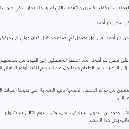
عمليات الإخفاء القسري والتعذيب التي تمارسها الإمارات في جنوب ا
حمر تزور سجن بئر أحمد، في أول وصول تم رصده من قبل كيان دولي إلى مرفق 
ية بحملة على سجن بئر أحمد، مما اضطر المعتقلين إلى التجرد من ملابسهم 
ى الإضراب عن الطعام ويطلبون من آسريهم تنفيذ أوامر الإفراج ال
 عشرات المعتقلين من مراكز الاحتجاز الرسمية وغير الرسمية التي تديرها القوات ا
اراتي.
ر لخشع ينفي وجود أي سجون سرية في عدن، وفي اليوم التالي يبحث وزير ال
طالب بحل هذا الملف.