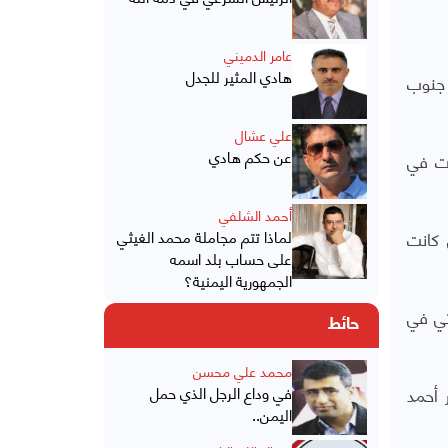
عامر الدميني
هادي المثير للجدل
ل عن 18 سجناً سرياً في جنوب
علي عشال
عن حكم هادي
رات في
أحمد الشلفي
ي كانت
لماذا تتم مجاملة محمد الغيثي
على حساب بلد اسمه
الجمهورية اليمنية؟
اتي في
حائط
محمد علي محسن
ر أحمد
في وداع الرجل الذي حمل
اليمن..