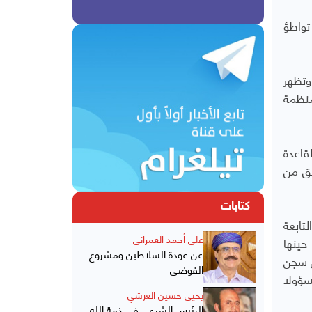
واطؤ
 وتظهر
ثقتها منظمة
لقاعدة
بق من
كتابات
لتابعة
علي أحمد العمراني
حينها
عن عودة السلاطين ومشروع
ى سجن
الفوضى
سؤولا
يحيى حسين العرشي
الرئيس الشرعي في ذمة الله