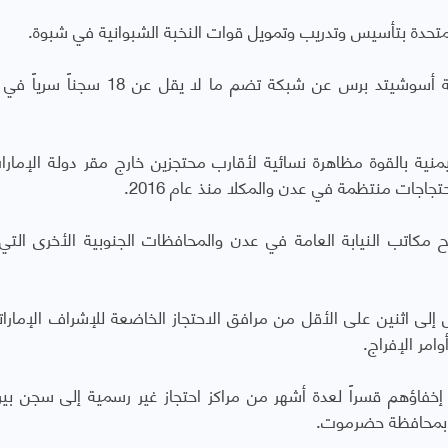
يونيو 2017 : تكشف هيومن رايتس ووتش ووكالة أسوشيتد برس عن شبكة تضم ما لا يق
قوات الأمن اليمنية بالقوة مظاهرة نسائية لأقارب محتجزين خارج مقر دولة الإما
جات منتظمة في عدن والمكلا منذ عام 2016.
مني فتح مكاتب النيابة العامة في عدن والمحافظات الجنوبية الأخرى الت
لوصول إلى اثنين على الأقل من مرافق الاحتجاز الخاضعة للإشراف الإمار
مر الإفراج.
لذين تم إخفاؤهم قسراً لعدة أشهر من مراكز احتجاز غير رسمية إلى سجن بي
ا بمحافظة حضرموت.