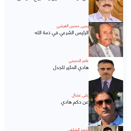
يحيى حسين العرشي
الرئيس الشرعي في ذمة الله
عامر الدميني
هادي المثير للجدل
علي عشال
عن حكم هادي
أحمد الشلفي