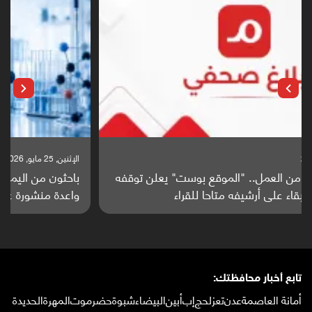
الإثنين, 25 مايو, 2026
باحثون من اليمن يدخلون سباق أبحاث ألزهايمر بدراسة
واعدة منشورة عالميا (ترجمة)
تابع أخبار محافظتك:
أمانة العاصمة
عدن
تعز
لحج
إب
أبين
البيضاء
شبوة
حضرموت
المهرة
الحديدة