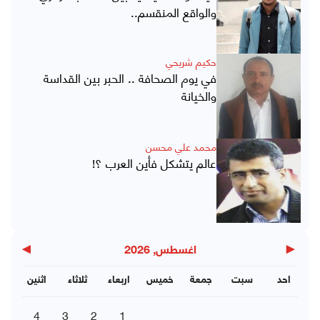
والواقع المنقسم..
حكيم شريحي
في يوم الصحافة .. الحبر بين القداسة
والخيانة
محمد علي محسن
عالم يتشكل فأين العرب ؟!
▶
◀
اغسطس, 2026
احد
سبت
جمعة
خميس
اربعاء
ثلاثاء
اثنين
4
3
2
1