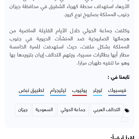
الأربعاء استهداف محطة كهرباء الشقيق في محافظة جيزان
جنوب المملكة بصاروخ نوع كروز.
وكثفت جماعة الحوثي خلال الأيام القليلة الماضية من
هجماتها الصاروخية ضد المنشآت الحيوية في جنوب
المملكة بشكل ملفت، حيث استهدفت للمرة الخامسة
مطار أبها بطائرات مسيرة، ويتهم التحالف إيران بتزويدها بها
وهو ما تنفيه طهران مرارا.
تابعنا في :
فيسبوك
تويتر
يوتيوب
تيليجرام
تطبيق نبض
التحالف العربي
جماعة الحوثي
السعودية
جيزان
اقرأ أيضاً: