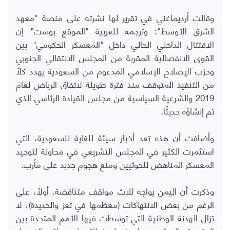
وقالت أرديماغني في تقرير لها نشرته على منصة "معهد
الشرق الأوسط": وترجمه للعربية "الموقع بوست" إن
الاقتتال الداخلي الحالي داخل "المعسكر الحكومي" بين
القوى الانفصالية المقربة من المجلس الانتقالي الجنوبي
وحزب الإصلاح الإسلامي المدعوم من السعودية يهدد كلاً
من التنفيذ المتوقف منذ فترة طويلة لاتفاق الرياض لعام
2019 والشرعية السياسية من مجلس القيادة الرئاسي الذي
تم إنشاؤه حديثًا.
وأضافت أن هذه تعد أخبار سيئة للغاية للسعودية، التي
استثمرت الكثير في المجلس التشريعي في محاولة لتوحيد
المعسكر المناهض للحوثيين ومنع هجوم جديد على مأرب.
وذكرت أن اليمن يواجه ثلاث مواقف متناقضة. أولاً، على
الرغم من بعض الانتهاكات (معظمها في تعز والحديدة)، لا
تزال الهدنة الوطنية التي توسطت فيها الأمم المتحدة بين