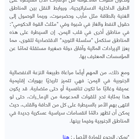
الطرق الداخلية الاستراتيجية، وروابط النقل بين المناطق
الغنية بالطاقة مثل مأرب وحضرموت، وربما الوصول إلى
حقول النفط والغاز في شبوة وفي "مثلث القوة الحكومي":
في مناطق أخرى في قلب اليمن. إن السيطرة على هذه
المناطق ستكمل "سلسلة التوريد" الاقتصادية للقوى، مما
يعزز الإيرادات المالية وآفاق دولة صغيرة مستقلة تمامًا عن
المؤسسات المعترف بها.
ومع ذلك، من المهم أيضًا مراعاة طبيعة النزعة الانفصالية
الجنوبية في اليمن: فهي تتميز تاريخيًا بهويات إقليمية
عميقة وغالبًا ما تكون تنافسية أو حتى متضاربة. قد يكون
هذا بمثابة تحدٍ للقوات المدعومة من الإما_رات، حتى لو
انتهى بهم الأمر بالسيطرة على كل من الحافة والقلب، حيث
يمكن أن تظهر دائمًا انقسامات سياسية عسكرية جديدة في
المناطق الجنوبية وفيما بينها.
*يمكن الرجوع للمادة الأصل :
هنا