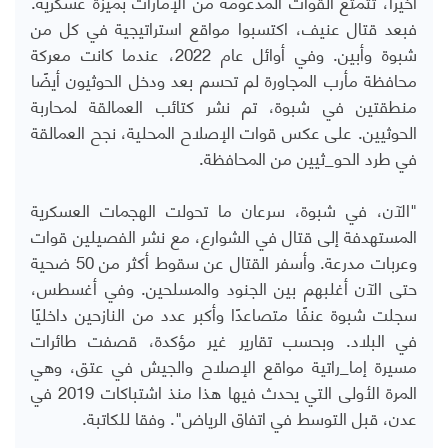
أخيرًا، تتمتع القوات المدعومة من الإمارات بميزة عسكرية.
فبعد قتال عنيف، اكتسبوا مواقع استراتيجية في كل من
شبوة وأبين. وفي أوائل عام 2022، عندما كانت معركة
محافظة مأرب المجاورة لم تحسم بعد ودخل الحوثيون أيضًا
منطقتين في شبوة، تم نشر كتائب العمالقة لمحاربة
الحوثيين. على عكس قوات الإصلاح المحلية، نجح العمالقة
في طرد الحو_ثيين من المحافظة.
"الآن، في شبوة، سرعان ما تحولت الهجمات العسكرية
المستهدفة إلى قتال في الشوارع، مع نشر الفصيلين قوات
وعربات مدرعة. وأسفر القتال عن سقوط أكثر من 50 ضحية
حتى الآن أغلبهم بين الجنود والمسلحين. وفي أغسطس،
سجلت شبوة عنفًا متصاعدًا وأكبر عدد من النازحين داخليًا
في البلاد. وبحسب تقارير غير مؤكدة، قصفت طائرات
مسيرة إما_راتية مواقع الإصلاح والجيش في عتق، وهي
المرة الأولى التي يحدث فيها هذا منذ اشتباكات 2019 في
عدن، قبل التوسط في اتفاق الرياض". وفقا للكاتبة.