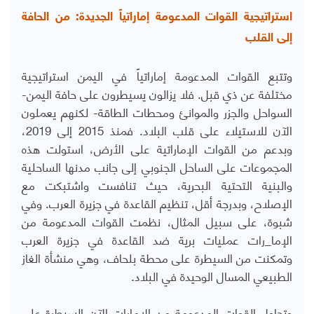
استراتيجية القوات المدعومة إماراتياً الجديدة: من الحافة
إلى القلب
وتتبع القوات المدعومة إماراتياً في اليمن استراتيجية
مختلفة عن ذي قبل. فلا يزالون يسيطرون على حافة اليمن-
السواحل والجزر والموانئ ومحطات الطاقة- لكنهم يعملون
الآن للاستيلاء على قلب البلاد. فمنذ 2015 إلى 2019،
وبدعم من القوات الإماراتية على الأرض، استولت هذه
المجموعات على الساحل الجنوبي إلى جانب مدنها الساحلية
والبنية التحتية البحرية، حيث تنافست واشتبكت مع
الإصلاح، وبدرجة أقل، تنظيم القاعدة في جزيرة العرب. وفي
شبوة، على سبيل المثال، نظمت القوات المدعومة من
الإما_رات عمليات برية ضد القاعدة في جزيرة العرب
وتمكنت من السيطرة على محطة بلحاف، وهي منشأة الغاز
الطبيعي المسال الوحيدة في البلاد.
وتحاول القوات المدعومة من الإمارات الآن السيطرة على