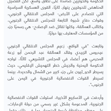
الحكومة والحوثيين صامدة على نطاق واسع، لكن الفصيل
المناهض للحوقيين ينهار. ثانيًا، القوى العسكرية السياسية
التي تتصادم على الأرض- المجلس الانتقالي الجنوبي،
وقوات دفاع شبوة التابعة للمجلس الانتقالي الجنوبي،
وكتائب العمالقة، وكلها تقاتل ضد الإصلاح- هي رسميًا جزء
من المؤسسات المعترف بها دوليًا.
وتابعت "في الواقع، زعيم المجلس الانتقالي الجنوبي
عيدروس الزبيدي وقائد العمالقة عبد الرحمن أبو زرعة
المحرمي هم أعضاء في المجلس التشريعي. ثالثًا، تواجه
الحكومة اليمنية والجيش خطر التهميش الإقليمي، حيث
يسيطر الحو_ثيون على جزء كبير من الشمال والحديدة، بينما
تسيطر القوات الانفصالية الجنوبية في اليمن على
الجنوب".
وأردفت في الأسابيع الأخيرة، استولت القوات الانفصالية
الجنوبية، المدعومة بشكل غير رسمي من دولة الإمارات،
على معظم محافظة شبوة الجنوبية، بما في ذلك حقول