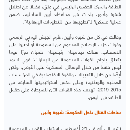
الطاقة والمركز الحضري الرئيسي في عتق، فضلاً عن احتلال
شقرة وأحور، بلدات في محافظة أبين الساحلية، ضمن
عملية عسكرية لـ"تطهيرها من التنظيمات الإرهابية".
وقالت في كل من شبوة وأبين، هُزم الجيش اليمني الرسمي
وقوات حزب الإصلاح المدعوم من السعودية أو أُجبروا على
الانسحاب. هناك ديناميتان رئيسيتان تلعبان دورًا فيما
يتعلق بنجاح القوات المدعومة من الإمارات: فهي تسود
ليس فقط من خلال الوسائل العسكرية على الأرض، ولكن
أيضًا من خلال التعيينات والقوة الاقتصادية في المؤسسات
المحلية والوطنية؛ وعلى عكس استراتيجيتها السابقة في
2015-2019، تهدف هذه القوات الآن للسيطرة على حقول
الطاقة في اليمن.
ساحات القتال داخل الحكومة: شبوة وأبين
تشير إلى أنه في 21 أغسطس، استولت القوات المدعومة