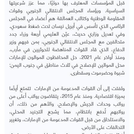
قبل المؤسسات المعترف بها دوليًا، مما عزز شرعيتها
السياسية. ورؤساء المجلس الانتقالي الجنوبي وقوات
المقاومة الوطنية وكتائب العمالقة هم أعضاء في المجلس
الرئاسي الذي تأسس في أبريل نيسان تحت ضغط سعودي.
وفي تعديل وزاري حديث، عيّن العليمي أربعة وزراء جدد
متحالفين مع المجلس الانتقالي الجنوبي، بمن فيهم وزير
الدفاع، الذي قاد القوات المناهضة للحوثيين في مأرب.
ومنذ أواخر عام 2021، حل المحافظون الموالون للإمارات
محل الموالين للإصلاح في ثلاث مناطق في جنوب اليمن:
شبوة وحضرموت وسقطرى.
ولفتت إلى أن القوات المدعومة من الإمارات تتمتع أيضًا
بميزة اقتصادية. ومنذ عام 2015، يتقاضون رواتب أعلى من
رواتب وحدات الجيش والإصلاح. والأهم من ذلك، أن
رواتبهم تُدفع بانتظام، مما يشجع التجنيد المحلي،
والاستلحاق من قبل القوات المدعومة من الإمارات، وتغيير
التحالفات على الأرض.