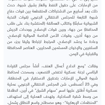
من الإمارات على حقول النفط والغاز بشرق شبوة. حدث
ذلك بعد أسابيع من الاشتباكات المتقطعة بين قوات دفاع
شبوة التابعة للمجلس الانتقالي الجنوبي (قوات النخبة
الشبوانية سابقًا) وكتائب العمالقة (المنتشرة بناء على طلب
المحافظ) من جهة، وبين قوات الإصلاح ووحدات الجيش
من جهة أخرى، وقوات الأمن الخاصة الموالية للإصلاح.
وعادة ما يحشد الإصلاح، المرتبط ارتباطا وثيقا بجزء من
السلفيين والإخوان المسلمين المحليين، العناصر المحافظة
والقبلية في اليمن.
وقالت "ومع اندلاع أعمال العنف، أنشأ مجلس القيادة
الرئاسي لجنة عسكرية لخفض التصعيد، وسمحت لمحافظ
شبوة الموالي للإمارات بتحقيق الاستقرار في المنطقة.
وفي 23 أغسطس، شن المجلس الانتقالي الجنوبي عملية
عسكرية أطلق عليها اسم "سهام الشرق" في أبين، انطلاقا
من وسط شقرة الساحلية. وتهدف العملية إلى استهداف
"المنظمات الإرهابية"- وهو مصطلح واسع النطاق يشمل،