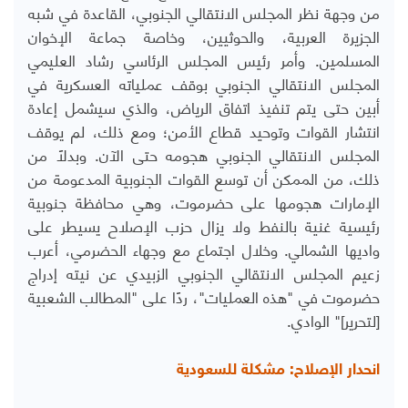
من وجهة نظر المجلس الانتقالي الجنوبي، القاعدة في شبه
الجزيرة العربية، والحوثيين، وخاصة جماعة الإخوان
المسلمين. وأمر رئيس المجلس الرئاسي رشاد العليمي
المجلس الانتقالي الجنوبي بوقف عملياته العسكرية في
أبين حتى يتم تنفيذ اتفاق الرياض، والذي سيشمل إعادة
انتشار القوات وتوحيد قطاع الأمن؛ ومع ذلك، لم يوقف
المجلس الانتقالي الجنوبي هجومه حتى الآن. وبدلاً من
ذلك، من الممكن أن توسع القوات الجنوبية المدعومة من
الإمارات هجومها على حضرموت، وهي محافظة جنوبية
رئيسية غنية بالنفط ولا يزال حزب الإصلاح يسيطر على
واديها الشمالي. وخلال اجتماع مع وجهاء الحضرمي، أعرب
زعيم المجلس الانتقالي الجنوبي الزبيدي عن نيته إدراج
حضرموت في "هذه العمليات"، ردًا على "المطالب الشعبية
[لتحرير]" الوادي.
انحدار الإصلاح: مشكلة للسعودية