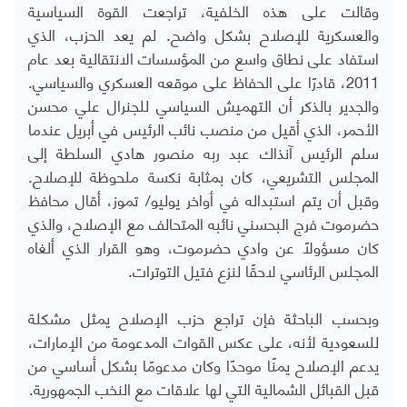
وقالت على هذه الخلفية، تراجعت القوة السياسية
والعسكرية للإصلاح بشكل واضح. لم يعد الحزب، الذي
استفاد على نطاق واسع من المؤسسات الانتقالية بعد عام
2011، قادرًا على الحفاظ على موقعه العسكري والسياسي.
والجدير بالذكر أن التهميش السياسي للجنرال علي محسن
الأحمر، الذي أقيل من منصب نائب الرئيس في أبريل عندما
سلم الرئيس آنذاك عبد ربه منصور هادي السلطة إلى
المجلس التشريعي، كان بمثابة نكسة ملحوظة للإصلاح.
وقبل أن يتم استبداله في أواخر يوليو/ تموز، أقال محافظ
حضرموت فرج البحسني نائبه المتحالف مع الإصلاح، والذي
كان مسؤولاً عن وادي حضرموت، وهو القرار الذي ألغاه
المجلس الرئاسي لاحقًا لنزع فتيل التوترات.
وبحسب الباحثة فإن تراجع حزب الإصلاح يمثل مشكلة
للسعودية لأنه، على عكس القوات المدعومة من الإمارات،
يدعم الإصلاح يمنًا موحدًا وكان مدعومًا بشكل أساسي من
قبل القبائل الشمالية التي لها علاقات مع النخب الجمهورية.