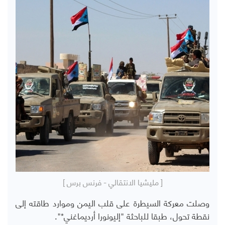
[ مليشيا الانتقالي - فرنس برس ]
وصلت معركة السيطرة على قلب اليمن وموارد طاقته إلى
نقطة تحول، طبقا للباحثة "إليونورا أرديماغني*".