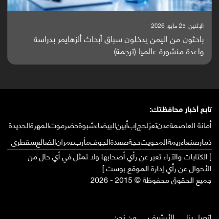
الإثنين, 25 مايو, 2026
باحثون من اليمن يدخلون سباق أبحاث ألزهايمر بدراسة
واعدة منشورة عالميا (ترجمة)
تابع أخبار محافظتك:
أمانة العاصمة
عدن
تعز
لحج
إب
أبين
البيضاء
شبوة
حضرموت
المهرة
الحديدة
ذمار
صنعاء
ريمة
المحويت
حجة
صعدة
الجوف
مأرب
عمران
الضالع
سقطرى
[ الكتابات والآراء تعبر عن رأي أصحابها ولا تمثل في أي حال من
الأحوال عن رأي إدارة الموقع بوست ]
جميع الحقوق محفوظة © 2015 - 2026
إتصل بنا
الأرشيف
من نحن