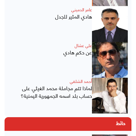
عامر الدميني
هادي المثير للجدل
علي عشال
عن حكم هادي
أحمد الشلفي
لماذا تتم مجاملة محمد الغيثي على
حساب بلد اسمه الجمهورية اليمنية؟
حائط