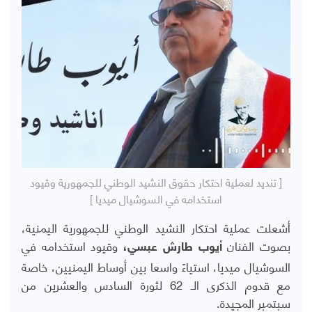
[ تنديد لعملية احتكار حقوق النشيد الوطني للجمهورية وقيود
استخدامه في السوشيال ميديا ]
أشعلت عملية احتكار النشيد الوطني للجمهورية اليمنية،
بصوت الفنان
وقيود استخدامه في
أيوب طارش عبسي
،
السوشيال ميديا، استياءً واسعا بين أوساط اليمنيين، خاصة
مع قدوم الذكرى الـ 62 لثورة السادس والعشرين من
سبتمبر المجيدة.