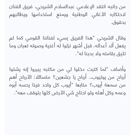
من جانبه انتقد الإعلامي عبدالسلام الشريحي، فريق الفنان
لاحتكاره الأغاني الوطنية ويمنع استخدامها ويطالبهم
بحقوق.
وقال الشريحي "هذا الفريق يسيء لفناننا القومي كما لم
يفعل ألد أعدائه، قبل أشهر نزلوا له أغنية وصوته تعبان وما
تليق بقامته ولا بحبنا له".
وأضاف "لما كتبت دخلوا لي من مكتبه يبرروا إنه يشتوا
أرباح من يوتيوب.. أرباح يا جشعين؟ متسائلا: الأرباح أهم
من سمعة أيوب؟ متابعا "أيوب كل واحد فينا يحسه أبوه
وعمه وكل أهله ولو احتاج شي الأرض كلها بتوقف معه".