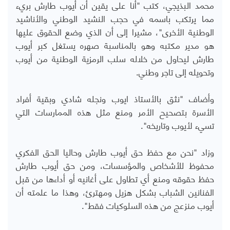
محمد البذيجي، كتب "أنا على يقين أن أيوب طارش بريء
مما يرتكب باسمه في حجب النشيد الوطني والأناشيد
الوطنية الأخرى"، مشيرا إلى أن الذي وضع الحقوق عليها
هو مدير مكتبه وهو بالمناسبة صهره يستغل كبر أيوب
طارش ليحاول من خلاله سلب الرمزية الوطنية من أيوب
وتحويله إلى تاجر وطني.
وأضاف "نثق بالأستاذ ايوب ونجله شادي وبقية أفراد
الأسرة بتصحيح الأمر ومنع مثل هذه الممارسات التي
تسيء لأيوب وتاريخه".
وزاد "نحن مع حفظ حق أيوب طارش وحاليا الحق الفكري
محفوظ للأشخاص والمؤسسات، ومن حق أيوب طارش
حفظ حقوقه ومنع أي تطاول على أغانيه أو أداءها من قبل
الفنانين الشباب بشكل هزيل ومهترئ، وهذا ما علمته أن
أيوب منزعج من هذه السلوكيات فقط".