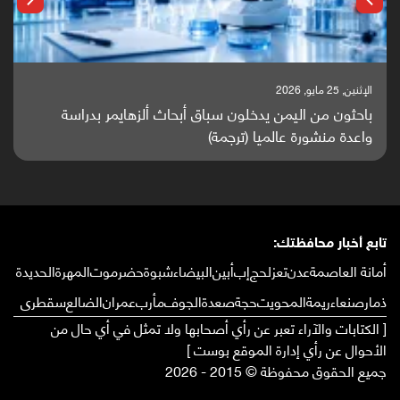
الإثنين, 25 مايو, 2026
باحثون من اليمن يدخلون سباق أبحاث ألزهايمر بدراسة
واعدة منشورة عالميا (ترجمة)
تابع أخبار محافظتك:
أمانة العاصمة
عدن
تعز
لحج
إب
أبين
البيضاء
شبوة
حضرموت
المهرة
الحديدة
ذمار
صنعاء
ريمة
المحويت
حجة
صعدة
الجوف
مأرب
عمران
الضالع
سقطرى
[ الكتابات والآراء تعبر عن رأي أصحابها ولا تمثل في أي حال من
الأحوال عن رأي إدارة الموقع بوست ]
جميع الحقوق محفوظة © 2015 - 2026