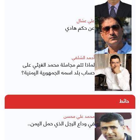
علي عشال
عن حكم هادي
أحمد الشلفي
لماذا تتم مجاملة محمد الغيثي على
حساب بلد اسمه الجمهورية اليمنية؟
حائط
محمد علي محسن
في وداع الرجل الذي حمل اليمن..