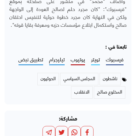
وأضاف "محمد" في منشور على صفحته بموقع
"فيسبوك": "كان مجرد حلم لصالح العودة إلى الواجهة
ولكن في النهاية كان مجرد خطوة حوثية لتنفيس احتقان
صالح واستكمال ابتلاع مؤسسات حزبه ومعرفة بقايا قوته".
تابعنا في :
فيسبوك
تويتر
يوتيوب
تيليجرام
تطبيق نبض
ناشطون
المجلس السياسي
الحوثيون
المخلوع صالح
الانقلاب
مشاركة: