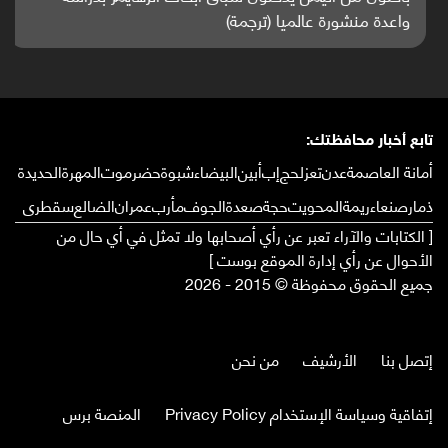
واعدة منشورة عالميا (ترجمة)
تابع أخبار محافظتك:
أمانة العاصمة
عدن
تعز
لحج
إب
أبين
البيضاء
شبوة
حضرموت
المهرة
الحديدة
ذمار
صنعاء
ريمة
المحويت
حجة
صعدة
الجوف
مأرب
عمران
الضالع
سقطرى
[ الكتابات والآراء تعبر عن رأي أصحابها ولا تمثل في أي حال من
الأحوال عن رأي إدارة الموقع بوست ]
جميع الحقوق محفوظة © 2015 - 2026
إتصل بنا
الأرشيف
من نحن
إتفاقية وسياسة الإستخدام Privacy Policy
المنصة برس