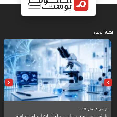
اختيار المحرر
الإثنين, 25 مايو, 2026
باحثون من اليمن يدخلون سباق أبحاث ألزهايمر بدراسة