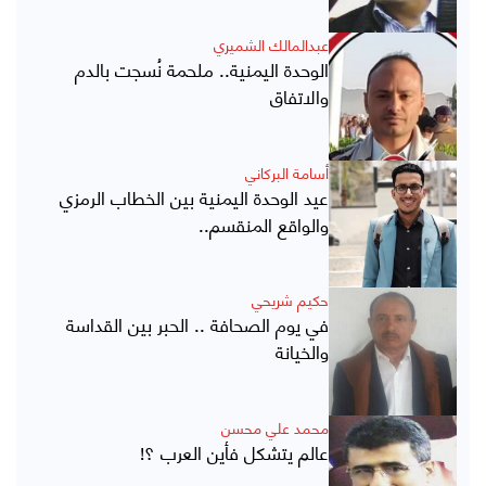
عبدالمالك الشميري
الوحدة اليمنية.. ملحمة نُسجت بالدم
والاتفاق
أسامة البركاني
عيد الوحدة اليمنية بين الخطاب الرمزي
والواقع المنقسم..
حكيم شريحي
في يوم الصحافة .. الحبر بين القداسة
والخيانة
محمد علي محسن
عالم يتشكل فأين العرب ؟!