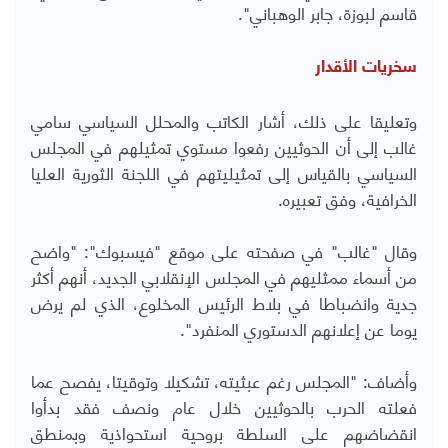
قاسم لبوزة، جابر الوهباني".
سخريات الأقدار
وتعليقا على ذلك، أشار الكاتب والمحلل السياسي سامي
غالب إلى أن الحوثيين رفعوا مستوي تمثيلهم في المجلس
السياسي بالقياس إلى تمثيليتهم في اللجنة الثورية العليا
الخرافية، وفق تعبيره.
وقال "غالب" في صفحته على موقع "فيسبوك": "واضح
من أسماء ممثليهم في المجلس الإنقلابي الجديد، أنهم أكثر
جدية وانضباطا في بلاط الرئيس المخلوع، الذي لم يرض
يوما عن إعلانهم الدستوري المنفرد".
وأضاف: "المجلس رغم عبثيته، تشكيلا وتوقيتا، يفصح عما
فعلته الحرب بالحوثيين خلال عام ونصف فقد بدأوا
انقضاضهم على السلطة بروحية استحواذية وبمنطق