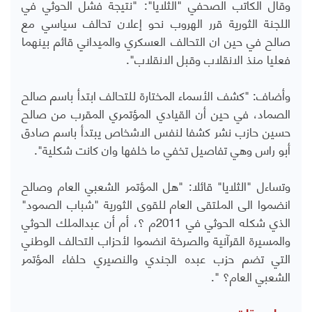
وقال الكاتب الصحفي "الثلايا": "نتيجة فشل الحوثي في
اللجنة الثورية قرر الهروب نحو إعلان تحالف سياسي مع
صالح في حين ان التحالف العسكري والميداني قائم بينهما
فعليا منذ الانقلاب وقبل الانقلاب".
وأضاف: "كشف الأسماء المختارة للتحالف ابتدأ باسم صالح
الصماد، في حين أن القيادي المؤتمري المقرب من صالح
حسين حازب نشر كشفا لنفس الاشخاص يبتدأ باسم صادق
أبو راس وهي تفاصيل تخفي ما خلفها وان كانت شكلية".
وتساءل "الثلايا" قائلا: "هل المؤتمر الشعبي العام وصالح
انضموا الى الملتقى العام للقوى الثورية "شباب الصمود"
الذي شكله الحوثي في 2011م ؟، أم أن عبدالملك الحوثي
والمسيرة القرآنية والصرخة انضموا لأحزاب التحالف الوطني
التي تضم حزب عبده الجندي والنصيري حلفاء المؤتمر
الشعبي العام؟ ".