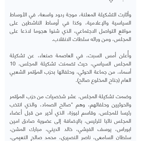
وأثارت التشكيلة المعلنة، موجة ردود واسعة، في الأوساط
السياسية والإعلامية، وكذا في أوساط الناشطين على
مواقع التواصل الاجتماعي، الذي شنوا هجوما لاذعا على
المجلس، ومن ورائه سلطات الانقلاب.
وأُعلن أمس السبت، في العاصمة صنعاء، عن تشكيلة
المجلس السياسي، حيث تضمنت تشكيلة المجلس، 10
أسماء، من جماعة الحوثي، وحلفائها بحزب المؤتمر الشعبي
العام (جناح المخلوع صالح).
وضمت تشكيلة المجلس، عشر شخصيات من حزب المؤتمر
والحوثيين وحلفائهم، وهم "صالح الصماد، والذي انتخب
رئيسا للمجلس، وقاسم لبوزة، الذي أخير من قبل أعضاء
المجلس نائبا للرئيس، بالإضافة إلى عضوية صادق امين
ابوراس، يوسف الفيشي، خالد الديني، مبارك المشن،
سلطان السامعي، ناصر النصيري، محمد صالح النعيمي،