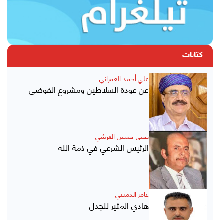
كتابات
علي أحمد العمراني
عن عودة السلاطين ومشروع الفوضى
يحيى حسين العرشي
الرئيس الشرعي في ذمة الله
عامر الدميني
هادي المثير للجدل