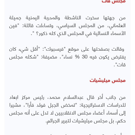
مجلس قات
من جهتها سخرت الناشطة والمدربة اليمنية جميلة
العثماني، من المجلس السياسي، وتساءلت قائلة: "فين
الأسماء النسائية في المجلس الذي كله ذكور؟ ".
وقالت بصفحتها على موقع "فيسبوك": "أقل شيء كان
يفترض يكون فيه 30 % نساء"، مضيفة: "شكله مجلس
قات".
مجلس ميليشيات
من جانب أخر قال عبدالسلام محمد، رئيس مركز ابعاد
للدراسات الاستراتيجية: "تمخض الجبل فولد فأرا"، مشيرا
إلى أسماء أعضاء مجلس الانقلابيين لا تدل على أنه مجلس
حكم، بل مجلس ميليشيات لتبرير الجرائم.