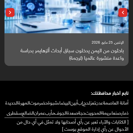
الإثنين, 25 مايو, 2026
باحثون من اليمن يدخلون سباق أبحاث ألزهايمر بدراسة
واعدة منشورة عالميا (ترجمة)
تابع أخبار محافظتك:
أمانة العاصمة
عدن
تعز
لحج
إب
أبين
البيضاء
شبوة
حضرموت
المهرة
الحديدة
ذمار
صنعاء
ريمة
المحويت
حجة
صعدة
الجوف
مأرب
عمران
الضالع
سقطرى
[ الكتابات والآراء تعبر عن رأي أصحابها ولا تمثل في أي حال من
الأحوال عن رأي إدارة الموقع بوست ]