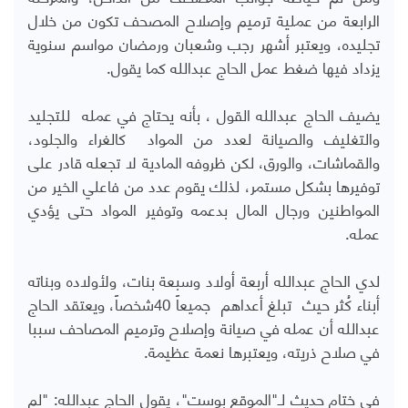
الرابعة من عملية ترميم وإصلاح المصحف تكون من خلال
تجليده، ويعتبر أشهر رجب وشعبان ورمضان مواسم سنوية
يزداد فيها ضغط عمل الحاج عبدالله كما يقول
.
يضيف الحاج عبدالله القول ، بأنه يحتاج في عمله للتجليد
والتغليف والصيانة لعدد من المواد كالغراء والجلود،
والقماشات، والورق، لكن ظروفه المادية لا تجعله قادر على
توفيرها بشكل مستمر، لذلك يقوم عدد من فاعلي الخير من
المواطنين ورجال المال بدعمه وتوفير المواد حتى يؤدي
عمله
.
لدي الحاج عبدالله أربعة أولاد وسبعة بنات، ولأولاده وبناته
أبناء كُثر حيث تبلغ أعداهم جميعاً 40شخصاً، ويعتقد الحاج
عبدالله أن عمله في صيانة وإصلاح وترميم المصاحف سببا
في صلاح ذريته، ويعتبرها نعمة عظيمة
.
في ختام حديث لـ"الموقع بوست"، يقول الحاج عبدالله: "لم