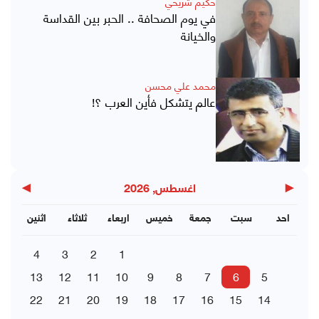
حكيم شريحي
في يوم الصحافة .. الحبر بين القداسة
والخيانة
محمد علي محسن
عالم يتشكل فأين العرب ؟!
▶
◀
اغسطس, 2026
احد
سبت
جمعة
خميس
اربعاء
ثلاثاء
اثنين
4
3
2
1
13
12
11
10
9
8
7
6
5
22
21
20
19
18
17
16
15
14