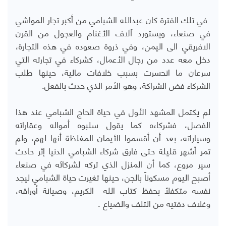
في تلك الفترة كان عبدالله الشبامي من أكبر تجار المواشي
في صنعاء، ويستورد آلاف الأغنام والعجول من القرن
الافريقي الى اليمن، وفي ذروة صعوده في هذه التجارة،
دخل معه عدد من رجال الأعمال، كشركاء في تجارته التي
سرعان ما انحسرت بسبب خلافات مالية، حينها طلب
الشركاء فض الشراكة، وهو الأمر الذي حدث بالفعل.
لم يكتمل المشهد الأول في حياة الحاج الشبامي عند هذا
الفصل، فشركاءه كما يقول سلبوه أمواله وعقاراته
وسياراته، بعد أن أقسموا الأيمان المغلظة أنها لهم، ولم
تمر أشهر قليلة حتى فارق شركاء الشبامي الدنيا إثر حادث
سير مروع، كما أن المنزل الذي تركه لشركائه في صنعاء
أصبح اليوم مسكوناً بالجن، حينها تغيرت حياة الشبامي ليجد
نفسه متكفلاً بحفظ كتاب الله الكريم، وصيانة أوراقه،
وغلاف دفتيه من التلف والضياع
.