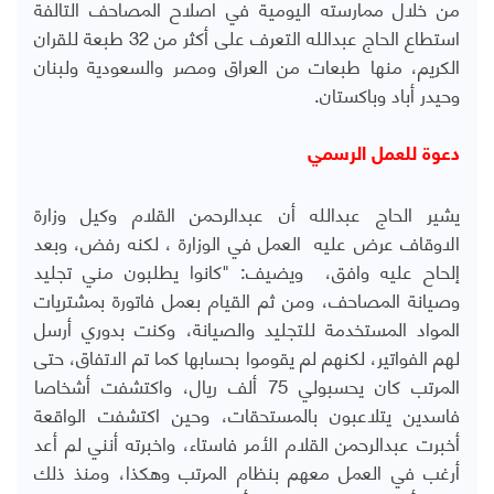
من خلال ممارسته اليومية في اصلاح المصاحف التالفة
استطاع الحاج عبدالله التعرف على أكثر من 32 طبعة للقران
الكريم، منها طبعات من العراق ومصر والسعودية ولبنان
وحيدر أباد وباكستان
.
دعوة للعمل الرسمي
يشير الحاج عبدالله أن عبدالرحمن القلام وكيل وزارة
الاوقاف عرض عليه العمل في الوزارة ، لكنه رفض، وبعد
إلحاح عليه وافق، ويضيف: "كانوا يطلبون مني تجليد
وصيانة المصاحف، ومن ثم القيام بعمل فاتورة بمشتريات
المواد المستخدمة للتجليد والصيانة، وكنت بدوري أرسل
لهم الفواتير، لكنهم لم يقوموا بحسابها كما تم الاتفاق، حتى
المرتب كان يحسبولي 75 ألف ريال، واكتشفت أشخاصا
فاسدين يتلاعبون بالمستحقات، وحين اكتشفت الواقعة
أخبرت عبدالرحمن القلام الأمر فاستاء، واخبرته أنني لم أعد
أرغب في العمل معهم بنظام المرتب وهكذا، ومنذ ذلك