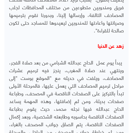
فريق ومندوبين متطوعين من مختلف المحافظات لجلب
المصاحف التالفة، وإرسالها إلينا، وبدورنا نقوم بترميمها
وصيانتها واعادتها للمندوبين ليعيدوها للمساجد حتى تكون
صالحة للقراءة
".
زهد عن الدنيا
يبدأ يوم عمل الحاج عبدالله الشبامي من بعد صلاة الفجر،
وينتهي عند صلاة المغرب، ينجز فيه ترميم عشرات
المصاحف، ويلفت في حديثه مع "الموقع بوست "إلى
مراحل ترميم المصاحف التي يعمل عليها، فالمرحلة الأولى
تبدأ بالتركيز على الصفحات الناقصة في المصحف، وطباعة
صفحات بديلة، ومن ثم إضافتها، وهذه المهمة يساعد
الحاج عبدالله فيها نجله محمد، حيث يقوم بطباعة
الصفحات الناقصة بحاسوبه وطابعته الشخصية، وبعد إكمال
الصفحات الناقصة، يتم الصاق جوانب المصحف بالغراء،
ومن ثم خياطة جوانب المصحف من الداخل، والمرحلة