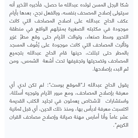
شكا الرجل المسن لولده عبدالله ما حصل، فأخبره الأخير أنه
سيتولى إصلاح المصحف بنفسه، وبالفعل نجح، بعدها بأيام
عكف الحاج عبدالله على اصلاح المصاحف التي كانت
موجودة في مكتبته الصغيرة بمنزلهم الواقع في منطقة
التحرير وسط صنعاء، وتوالت الأيام حتى وقع مطرُ غزير
وتأثرت المصاحف التي كانت موجودة على رُفُوف المسجد
بالمطر حتى تبللت، حينها قام الحاج عبدالله بتجميع
المصاحف وتضحيتها وتجفيفها تحت أشعة الشمس، ومن
ثم البدء بإصلاحها.
يقول الحاج عبدالله لـ"الموقع بوست": لم تكن لدي أي
معرفة بإصلاح المصاحف، ومع مرور الأيام وتوجيه أسئلة،
واستشارات لأشخاص يعملون في تجليد الكتب القديمة
اكتسبت معرفة لابأس بها، ومنذ ذلك الحين، أي قبل ثمانية
عشر عاماً وأنا أمارس مهنة صيانة وإصلاح مصاحف القران
الكريم
".