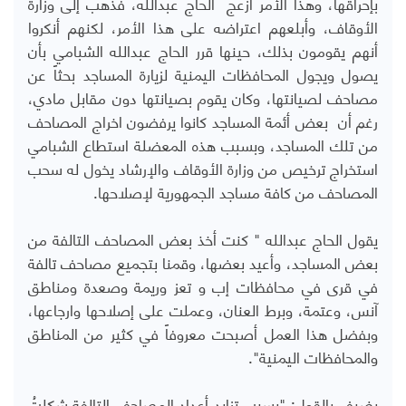
بإحراقها، وهذا الأمر أزعج الحاج عبدالله، فذهب إلى وزارة
الأوقاف، وأبلعهم اعتراضه على هذا الأمر، لكنهم أنكروا
أنهم يقومون بذلك، حينها قرر الحاج عبدالله الشبامي بأن
يصول ويجول المحافظات اليمنية لزيارة المساجد بحثاً عن
مصاحف لصيانتها، وكان يقوم بصيانتها دون مقابل مادي،
رغم أن بعض أئمة المساجد كانوا يرفضون اخراج المصاحف
من تلك المساجد، وبسبب هذه المعضلة استطاع الشبامي
استخراج ترخيص من وزارة الأوقاف والإرشاد يخول له سحب
المصاحف من كافة مساجد الجمهورية لإصلاحها.
يقول الحاج عبدالله " كنت أخذ بعض المصاحف التالفة من
بعض المساجد، وأعيد بعضها، وقمنا بتجميع مصاحف تالفة
في قرى في محافظات إب و تعز وريمة وصعدة ومناطق
آنس، وعتمة، وبرط العنان، وعملت على إصلاحها وارجاعها،
وبفضل هذا العمل أصبحت معروفاً في كثير من المناطق
والمحافظات اليمنية".
يضيف بالقول: "بسبب تزايد أعداد المصاحف التالفة شكلتُ