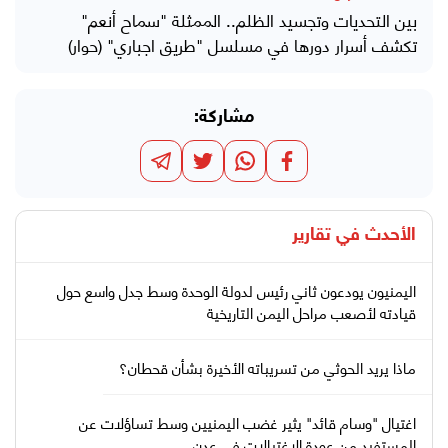
بين التحديات وتجسيد الظلم.. الممثلة "سماح أنعم"
تكشف أسرار دورها في مسلسل "طريق اجباري" (حوار)
مشاركة:
الأحدث في
تقارير
اليمنيون يودعون ثاني رئيس لدولة الوحدة وسط جدل واسع حول
قيادته لأصعب مراحل اليمن التاريخية
ماذا يريد الحوثي من تسريباته الأخيرة بشأن قحطان؟
اغتيال "وسام قائد" يثير غضب اليمنيين وسط تساؤلات عن
المستفيد من عودة الاغتيالات في عدن