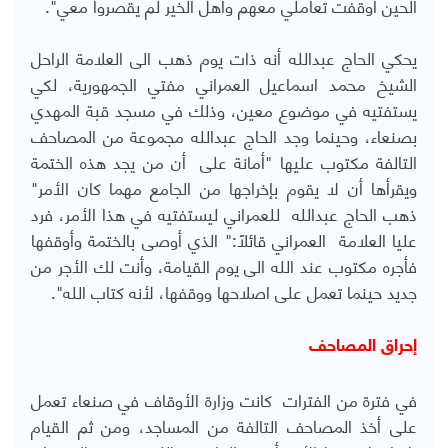
الحين أوقفت تعاملي معهم وأهل الخير لم يقصروا معي".
يحكي الحاج عبدالله أنه ذات يوم ذهب الى العلامة الراحل
الشيخ محمد اسماعيل العمراني مفتي الجمهورية، لكي
يستفتيه في موضوع معين، وذلك في مسجد قبة المهدي
بصنعاء، وحينما وجد الحاج عبدالله مجموعة من المصاحف
التالفة مكتوب عليها "أمانة على أن من يجد هذه الختمة
ويقرأها أن لا يقوم بإخراجها من الجامع مهما كان الأمر"
ذهب الحاج عبدالله للعمراني ليستفتيه في هذا الأمر، فرد
عليا العلامة العمراني قائلاً:" الذي أوصى بالختمة وأوقفها
فأجره مكتوب عند الله الى يوم القيامة، وأنت لك الأجر من
جديد حينما تعمل على اصلاحها ووقفها، لأنه كتاب الله
".
إحراق المصاحف
في فترة من الفترات كانت وزارة الأوقاف في صنعاء تعمل
على أخذ المصاحف التالفة من المساجد، ومن ثم القيام