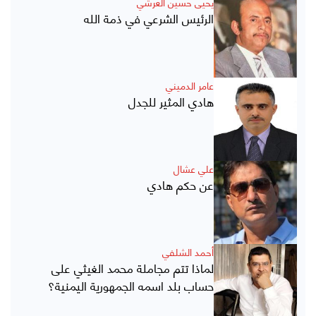
يحيى حسين العرشي
الرئيس الشرعي في ذمة الله
عامر الدميني
هادي المثير للجدل
علي عشال
عن حكم هادي
أحمد الشلفي
لماذا تتم مجاملة محمد الغيثي على
حساب بلد اسمه الجمهورية اليمنية؟